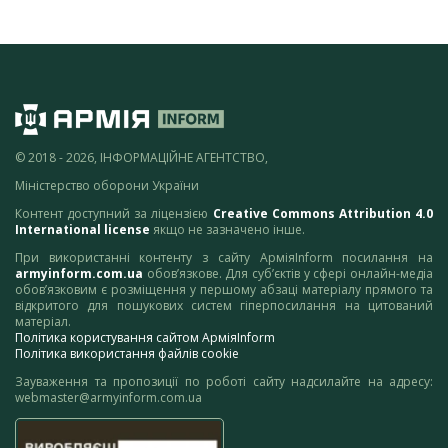
© 2018 - 2026, ІНФОРМАЦІЙНЕ АГЕНТСТВО,
Міністерство оборони України
Контент доступний за ліцензією
Creative Commons Attribution 4.0
International license
якщо не зазначено інше.
При використанні контенту з сайту АрміяInform посилання на
armyinform.com.ua
обов’язкове. Для суб’єктів у сфері онлайн-медіа
обов’язковим є розміщення у першому абзаці матеріалу прямого та
відкритого для пошукових систем гіперпосилання на цитований
матеріал.
Політика користування сайтом АрміяInform
Політика використання файлів cookie
Зауваження та пропозиції по роботі сайту надсилайте на адресу:
webmaster@armyinform.com.ua