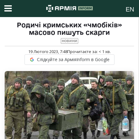
EN
Родичі кримських «чмобіків»
масово пишуть скарги
НОВИНИ
19 Лютого 2023, 7:48
Прочитаєте за:
< 1
хв.
Слідкуйте за АрміяInform в Google