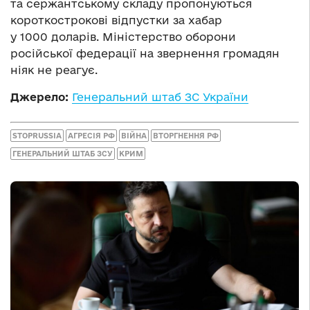
та сержантському складу пропонуються
короткострокові відпустки за хабар
у 1000 доларів. Міністерство оборони
російської федерації на звернення громадян
ніяк не реагує.
Джерело:
Генеральний штаб ЗС України
STOPRUSSIA
АГРЕСІЯ РФ
ВІЙНА
ВТОРГНЕННЯ РФ
ГЕНЕРАЛЬНИЙ ШТАБ ЗСУ
КРИМ