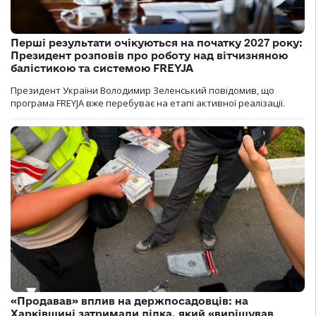
Перші результати очікуються на початку 2027 року:
Президент розповів про роботу над вітчизняною
балістикою та системою FREYJA
Президент України Володимир Зеленський повідомив, що
програма FREYJA вже перебуває на етапі активної реалізації.
«Продавав» вплив на держпосадовців: на
Харківщині затримали ділка, який «вирішував