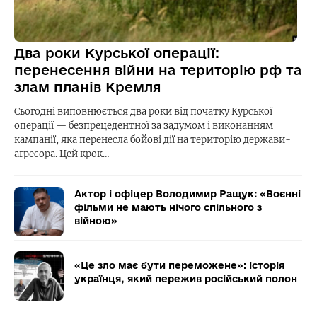
Два роки Курської операції:
перенесення війни на територію рф та
злам планів Кремля
Сьогодні виповнюється два роки від початку Курської
операції — безпрецедентної за задумом і виконанням
кампанії, яка перенесла бойові дії на територію держави-
агресора. Цей крок…
Актор і офіцер Володимир Ращук: «Воєнні
фільми не мають нічого спільного з
війною»
«Це зло має бути переможене»: історія
українця, який пережив російський полон