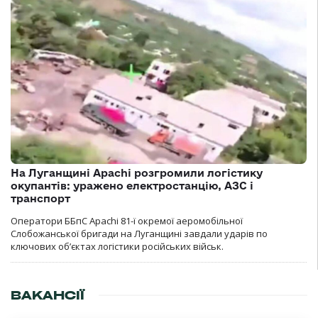
На Луганщині Apachi розгромили логістику
окупантів: уражено електростанцію, АЗС і
транспорт
Оператори ББпС Apachi 81-ї окремої аеромобільної
Слобожанської бригади на Луганщині завдали ударів по
ключових об’єктах логістики російських військ.
ВАКАНСІЇ