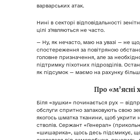
варварських атак.
Нині в секторі відповідальності зеніт
цілі з’являються не часто.
— Ну, як нечасто, маю на увазі — не щ
спостереження за повітряною обстан
головне призначення, але за необхідн
підтримку піхотних підрозділів. Остан
як підсумок — маємо на рахунку більш
Про «м’ясні х
Біля «зушки» починається рух ­— від
обслуги спритно запаковують свою зен
якогось шматка тканини, щоб укрити 
стволів. Сержант «Генерал» (прикольно
«шишарика», щось десь підсмикує, щось
сховалася під саморобною, вочевидь, 