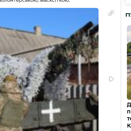
П
Д
п
т
К