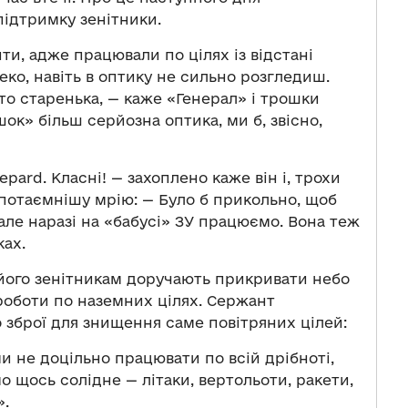
підтримку зенітники.
ти, адже працювали по цілях із відстані
еко, навіть в оптику не сильно розгледиш.
бто старенька, — каже «Генерал» і трошки
ок» більш серйозна оптика, ми б, звісно,
epard. Класні! — захоплено каже він і, трохи
йпотаємнішу мрію: — Було б прикольно, щоб
, але наразі на «бабусі» ЗУ працюємо. Вона теж
ках.
о його зенітникам доручають прикривати небо
роботи по наземних цілях. Сержант
о зброї для знищення саме повітряних цілей:
ми не доцільно працювати по всій дрібноті,
о щось солідне — літаки, вертольоти, ракети,
».