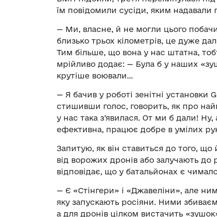
їм повідомили сусіди, яким надавали 
— Ми, власне, й не могли цього побачи
близько трьох кілометрів, це дуже дал
Тим більше, що вона у нас штатна, то
мрійливо додає: — Була б у наших «зуш
крутіше воювали…
— Я бачив у роботі зенітні установки G
стишивши голос, говорить, як про на
у нас така з’явилася. От ми б дали! Ну
ефективна, працює добре в умілих ру
Запитую, як він ставиться до того, щ
від ворожих дронів або залучають до 
відповідає, що у батальйонах є чимал
— Є «Стінгери» і «Джавеліни», але ни
яку запускають росіяни. Ними збиваєм
а для дронів цілком вистачить «зушок