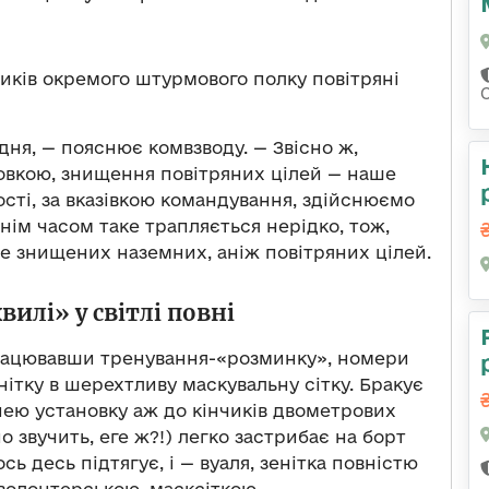
ників окремого штурмового полку повітряні
одня, — пояснює комвзводу. — Звісно ж,
овкою, знищення повітряних цілей — наше
ості, за вказівкою командування, здійснюємо
нім часом таке трапляється нерідко, тож,
е знищених наземних, аніж повітряних цілей.
вилі» у світлі повні
працювавши тренування-«розминку», номери
ітку в шерехтливу маскувальну сітку. Бракує
нею установку аж до кінчиків двометрових
 звучить, еге ж?!) легко застрибає на борт
 десь підтягує, і ­— вуаля, зенітка повністю
волонтерською, масксіткою.