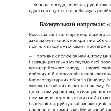
— Хороша погода, сонячна, русні так
вдасться спустити з неба якусь росій
Бахмутський напрямок: «
Команда зенітного артилерійського вз
захищаючи якийсь конкретний об’єкт
поміж кількома «точками» протягом д
— Противник полює за нами, тому ми 
і завжди ретельно маскуємо свої пози
артилерійського взводу. — Наразі, ок
бойових дій підрозділів нашої частин
інфраструктурних об’єктів Донбасу. В
зазнають значних втрат на нашому, Ба
цивільним українцям, «зачищаючи» те
неможливе нормальне життя. За факто
і здичавіння, руйнує всі ознаки цивіл
населення в темні віки. Ми ж запобіг