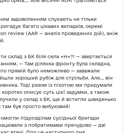
идно орків…. Але місячні ночі трапляються
тним задоволенням слухають не тільки
ригадує багато цікавих випадків, окремі
ion review (АAR — аналіз проведених дій), аніж
й.
и склад з БК біля села «Н»?! — звертається
анням. — Там ділянка фронту була складна,
и по прямій було неможливо — заважали
найшли хороший рубіж для стрільби. Але… він
тивника. Тоді разом із піхотою ми придумали
 коротко описує суть цієї задумки, а також
влучили у склад з БК, ще й встигли швиденько
 там був просто вибуховий!
помогли підрозділам сусідньої бригади
працювали з побратимами пречудово — дві
час втечі. Про це наступного дня