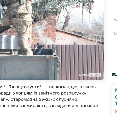
7:
6:
В
ч!.. Голову опусти!.. — не командує, а якось
ради хлопцям із зенітного розрахунку
ал». Старомодна ЗУ-23-2 слухняно
дві цівки завмирають, заглядаючи в прозоре