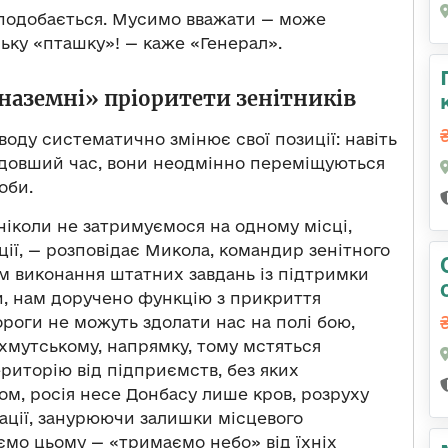
а подобається. Мусимо вважати — може
ську «пташку»! — каже «Генерал».
наземні» пріоритети зенітників
воду систематично змінює свої позиції: навіть
 довший час, вони неодмінно переміщуються
оби.
ніколи не затримуємося на одному місці,
ції, — розповідає Микола, командир зенітного
рім виконання штатних завдань із підтримки
и, нам доручено функцію з прикриття
ороги не можуть здолати нас на полі бою,
хмутському, напрямку, тому мстяться
риторію від підприємств, без яких
м, росія несе Донбасу лише кров, розруху
ізації, занурюючи залишки місцевого
аємо цьому — «тримаємо небо» від їхніх