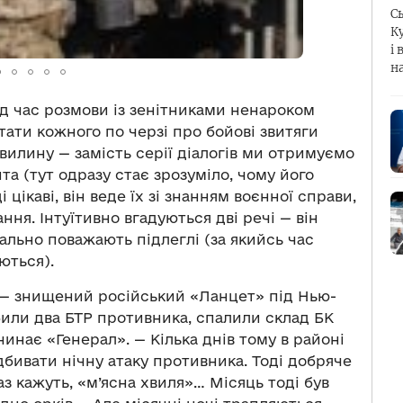
С
К
і 
н
під час розмови із зенітниками ненароком
тати кожного по черзі про бойові звитяги
илину ­— замість серії діалогів ми отримуємо
а (тут одразу стає зрозуміло, чому його
і цікаві, він веде їх зі знанням воєнної справи,
ння. Інтуїтивно вгадуються дві речі ­— він
еально поважають підлеглі (за якийсь час
ються).
 ­­— знищений російський «Ланцет» під Нью-
били два БТР противника, спалили склад БК
чинає «Генерал». — Кілька днів тому в районі
бивати нічну атаку противника. Тоді добряче
раз кажуть, «м’ясна хвиля»… Місяць тоді був