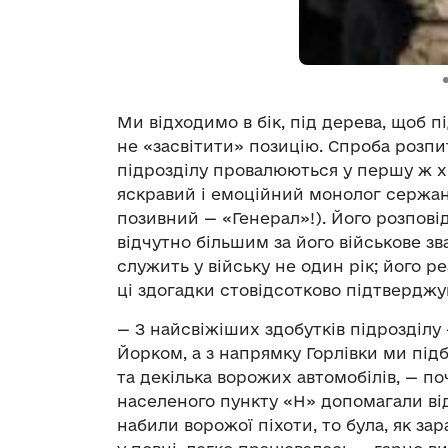
Ми відходимо в бік, під дерева, щоб 
не «засвітити» позицію. Спроба розпи
підрозділу провалюються у першу ж хв
яскравий і емоційний монолог сержант
позивний ­­— «Генерал»!). Його розповід
відчутно більшим за його військове зва
служить у війську не один рік; його р
ці здогадки стовідсотково підтверджу
­— З найсвіжіших здобутків підрозділу
Йорком, а з напрямку Горлівки ми під
та декілька ворожих автомобілів, — по
населеного пункту «Н» допомагали від
набили ворожої піхоти, то була, як за