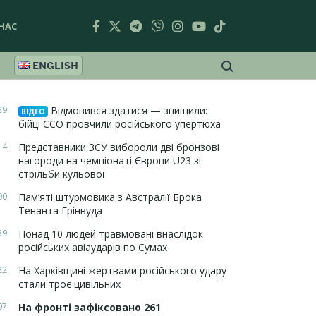
НАС
ENGLISH
29
Відмовився здатися — знищили:
ВІДЕО
бійці ССО провчили російського упертюха
14
Представники ЗСУ вибороли дві бронзові
нагороди на чемпіонаті Європи U23 зі
стрільби кульової
00
Пам’яті штурмовика з Австралії Брока
Тенанта Грінвуда
39
Понад 10 людей травмовані внаслідок
російських авіаударів по Сумах
22
На Харківщині жертвами російського удару
стали троє цивільних
07
На фронті зафіксовано 261