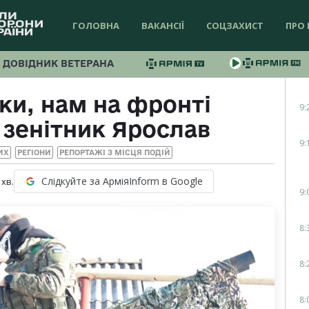
ГОЛОВНА
ВАКАНСІЇ
СОЦЗАХИСТ
ПРО 
ДОВІДНИК ВЕТЕРАНА
ки, нам на фронті
9:
 зенітник Ярослав
9:
ВИХ
РЕГІОНИ
РЕПОРТАЖІ З МІСЦЯ ПОДІЙ
Слідкуйте за АрміяInform в Google
хв.
9:
8:
8:
8: