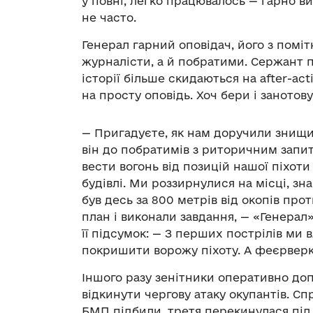
у повні, легко працювалось — гарно в
не часто.
Генерал гарний оповідач, його з помі
журналісти, а й побратими. Сержант п
історії більше скидаються на аfter-act
на просту оповідь. Хоч бери і занотову
— Пригадуєте, як нам доручили знищит
він до побратимів з риторичним запит
вести вогонь від позицій нашої піхот
будівлі. Ми роззирнулися на місці, з
був десь за 800 метрів від окопів про
план і виконали завдання, — «Генерал»
її підсумок: — З перших пострілів ми 
покришити ворожу піхоту. А феєрверк
Іншого разу зенітники оперативно до
відкинути чергову атаку окупантів. С
БМП підбили, третя перекинулася під 