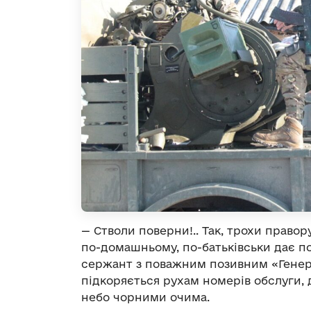
— Стволи поверни!.. Так, трохи правору
по-домашньому, по-батьківськи дає по
сержант з поважним позивним «Генер
підкоряється рухам номерів обслуги, 
небо чорними очима.