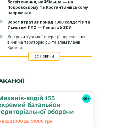
боєзіткнення, найбільше — на
Покровському та Костянтинівському
напрямках
43
Ворог втратив понад 1300 солдатів та
7 систем ППО — Генштаб ЗСУ
43
Два роки Курської операції: перенесення
війни на територію рф та злам планів
Кремля
ВСІ НОВИНИ
АКАНСІЇ
Механік-водій 155
окремий батальйон
територіальної оборони
від 21000 до 51000 грн