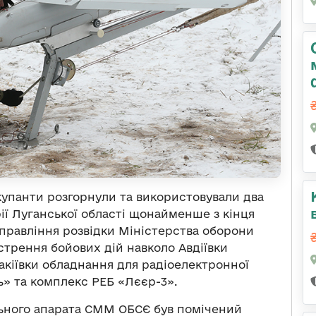
окупанти розгорнули та використовували два
ії Луганської області щонайменше з кінця
управління розвідки Міністерства оборони
гострення бойових дій навколо Авдіївки
акіївки обладнання для радіоелектронної
ь» та комплекс РЕБ «Лєєр-3».
ального апарата СММ ОБСЄ був помічений