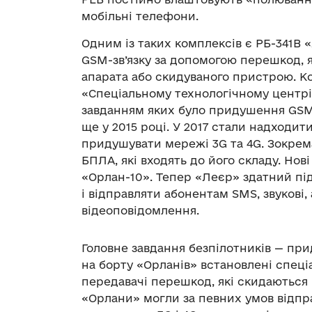
мобільні телефони.
Одним із таких комплексів є РБ-341В
GSM-зв’язку за допомогою перешкод, я
апарата або скидуваного пристрою. 
«Спеціальному технологічному центрі
завданням яких було придушення GSM-
ще у 2015 році. У 2017 стали надходит
придушувати мережі 3G та 4G. Зокрем
БПЛА, які входять до його складу. Нов
«Орлан-10». Тепер «Леєр» здатний під
і відправляти абонентам SMS, звукові,
відеоповідомлення.
Головне завдання безпілотників — прид
на борту «Орланів» встановлені спеці
передавачі перешкод, які скидаються 
«Орлани» могли за певних умов відпр