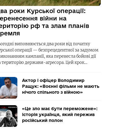
ва роки Курської операції:
еренесення війни на
ериторію рф та злам планів
ремля
ьогодні виповнюється два роки від початку
урської операції — безпрецедентної за задумом
виконанням кампанії, яка перенесла бойові дії
а територію держави-агресора. Цей крок…
Актор і офіцер Володимир
Ращук: «Воєнні фільми не мають
нічого спільного з війною»
«Це зло має бути переможене»:
історія українця, який пережив
російський полон