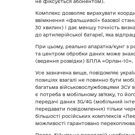
не фіксується абонентом).
Комплекс дозволяє вирахувати коорди
ввімкнення «фальшивої» базової станц
30 хвилин) і дає меншу точність виз
до артилерійської батареї, яка відпра
При цьому, реально апаратна/кунг з 
та центром обробки даних може знаход
(ведення розвідки) БПЛА «Орлан-10».
Усе зазначена вище, повідомляє украї
позиціях взагалі не повинно бути моб
багатьма військовослужбовцями ЗСУ 
є потреба в мобільному зв’язку, то йо
передачі даних 3G/4G (мобільний інтер
передавати повідомлення) тільки чер
більшості російських комплексів «Леєр-
можливості гарантовано перехоплюват