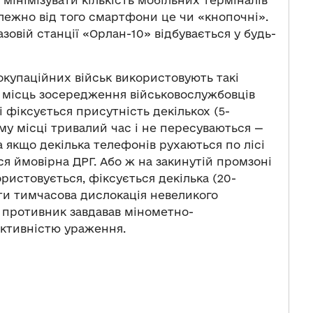
мінімізувати кількість мобільних терміналів
алежно від того смартфони це чи «кнопочні».
зовій станції «Орлан-10» відбувається у будь-
окупаційних військ використовують такі
 місць зосередження військовослужбовців
і фіксується присутність декількох (5-
ому місці тривалий час і не пересуваються —
 а якщо декілька телефонів рухаються по лісі
я ймовірна ДРГ. Або ж на закинутій промзоні
ористовується, фіксується декілька (20-
ти тимчасова дислокація невеликого
х противник завдавав мінометно-
ективністю ураження.