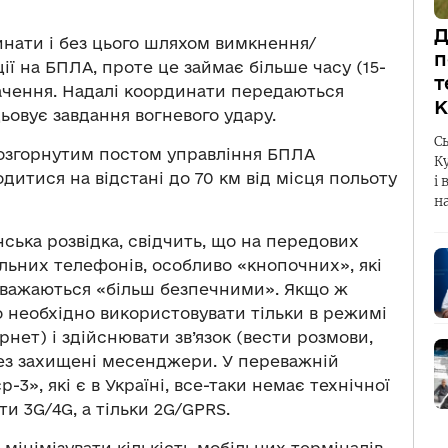
Д
нати і без цього шляхом вимкнення/
п
ії на БПЛА, проте це займає більше часу (15-
т
начення. Надалі координати передаються
К
цьовує завдання вогневого удару.
С
розгорнутим постом управління БПЛА
К
итися на відстані до 70 км від місця польоту
і 
н
нська розвідка, свідчить, що на передових
ільних телефонів, особливо «кнопочних», які
вважаються «більш безпечними». Якщо ж
го необхідно використовувати тільки в режимі
нет) і здійснювати зв’язок (вести розмови,
ез захищені месенджери. У переважній
3», які є в Україні, все-таки немає технічної
и 3G/4G, а тільки 2G/GPRS.