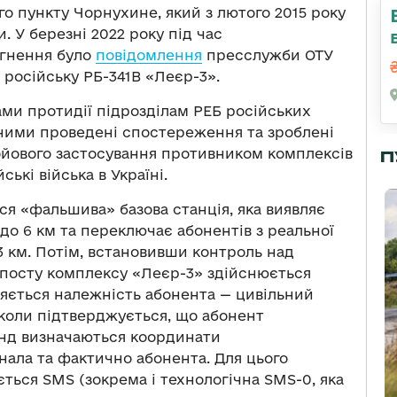
о пункту Чорнухине, який з лютого 2015 року
 У березні 2022 року під час
ргнення було
повідомлення
пресслужби ОТУ
 російську РБ-341В «Леєр-3».
тами протидії підрозділам РЕБ російських
 ними проведені спостереження та зроблені
ойового застосування противником комплексів
П
ькі війська в Україні.
я «фальшива» базова станція, яка виявляє
 до 6 км та переключає абонентів з реальної
о 3 км. Потім, встановивши контроль над
 посту комплексу «Леєр-3» здійснюється
ляється належність абонента — цивільний
 коли підтверджується, що абонент
кунд визначаються координати
нала та фактично абонента. Для цього
ється SMS (зокрема і технологічна SMS-0, яка