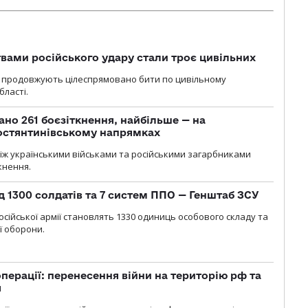
вами російського удару стали троє цивільних
ли продовжують цілеспрямовано бити по цивільному
бласті.
ано 261 боєзіткнення, найбільше — на
остянтинівському напрямках
іж українськими військами та російськими загарбниками
кнення.
д 1300 солдатів та 7 систем ППО — Генштаб ЗСУ
осійської армії становлять 1330 одиниць особового складу та
ї оборони.
перації: перенесення війни на територію рф та
я