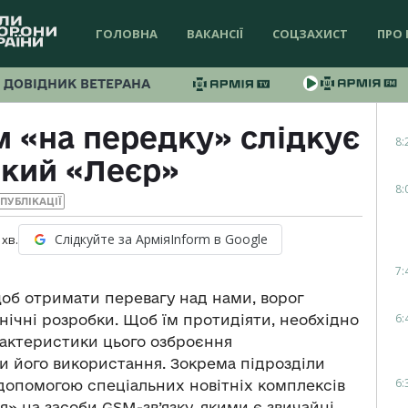
ГОЛОВНА
ВАКАНСІЇ
СОЦЗАХИСТ
ПРО 
ДОВІДНИК ВЕТЕРАНА
м «на передку» слідкує
8:
ький «Леєр»
8:
ПУБЛІКАЦІЇ
Слідкуйте за АрміяInform в Google
хв.
7:
 щоб отримати перевагу над нами, ворог
6:
хнічні розробки. Щоб їм протидіяти, необхідно
рактеристики цього озброєння
и його використання. Зокрема підрозділи
6:
 допомогою спеціальних новітніх комплексів
 на засоби GSM-зв’язку, якими є звичайні