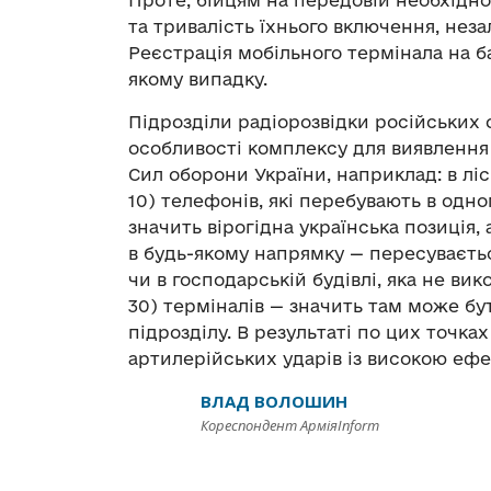
Проте, бійцям на передовій необхідно 
та тривалість їхнього включення, нез
Реєстрація мобільного термінала на ба
якому випадку.
Підрозділи радіорозвідки російських 
особливості комплексу для виявлення
Сил оборони України, наприклад: в ліс
10) телефонів, які перебувають в одн
значить вірогідна українська позиція,
в будь-якому напрямку — пересуваєтьс
чи в господарській будівлі, яка не вик
30) терміналів — значить там може бу
підрозділу. В результаті по цих точка
артилерійських ударів із високою еф
ВЛАД ВОЛОШИН
Кореспондент АрміяInform