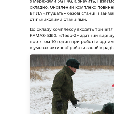
з мережами 3G і 4G, а значить, і взає
складно. Оновлений комплекс повинен
БПЛА «глушать» базові станції і займ
стільниковими станціями.
До складу комплексу входять три БПЛА
КАМАЗ-5350. «Леєр-3» здатний вирішу
протягом 10 годин при роботі з одним
в умовах активної роботи засобів ра