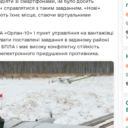
модіяти зі смартфонами, їм було досить
 справлятися з таким завданням. «Нові»
ають їхнє місце, стаючи віртуальними
 «Орлан-10» і пункт управління на вантажівці
вати поставлені завдання в заданому районі
 БПЛА і має високу конфліктну стійкість
діоелектронного придушення противника.