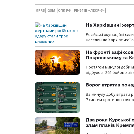
GPRS
GSM
ОПК РФ
РБ-341В «ЛЕЄР-3»
На Харківщині жерт
Російські окупаційні си
населенню Харківської о
На фронті зафіксов
Покровському та К
Протягом минулої доби м
відбулося 261 бойове зіт
Ворог втратив пона
За минулу добу втрати р
7 систем протиповітряно
Два роки Курської о
злам планів Кремл