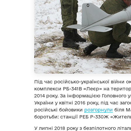
Під час російсько-української війни 
комплекси РБ-341В «Леєр» на територ
2014 року. За інформацією Головного 
України у квітні 2016 року, під час за
російські бойовики
розгорнули
біля М
боротьби: станції РЕБ Р-330Ж «Жител
У липні 2018 року з безпілотного літ