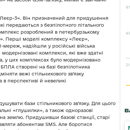
6:
 «Леєр-3». Він призначений для придушення
кі передаються з безпілотного літального
Комплекс розроблений в петербурзькому
6:
». Перші моделі комплексу «Леєр»,
мереж, надійшли у російські війська
и модернізовані комплекси, які вже здатні
а, у цих комплексах було модернізовано
21
і БПЛА створені на базі безпілотника
міняти вежі стільникового зв’язку
 а в перспективі й невеликі
ушувати бази стільникового зв’язку. Для цього
В
альні «глушилки», а також одноразові
на землю. Придушивши базові станції, старі
авляти абонентам SMS. Але боротися