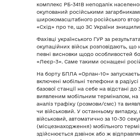
комплекс РБ-341В неподалік населеног
окупований російськими загарбниками.
широкомасштабного російського вто
«Схід» про те, що ЗС України знищили
Фахівці українського ГУР за результа
окупаційних військ розповідають, що
певні висновки щодо особливостей б
«Леєр-3». Саме такими оснащені російс
На борту БПЛА «Орлан-10» запускаєтьс
включені мобільні телефони в радіусі
базової станції на себе на відстані д
виявленим мобільним терміналом, на
аналіз трафіку (розмови/смс) та вияв
чи військовий. У останньому випадку,
військовий, автоматично за 10-30 се
(місцезнаходження) мобільного термі
здійснюється дзвінок або ж відправля