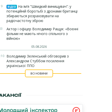
19
На ім’я “Швидкий винищувач”: у
ВІДЕО
потенційній боротьбі з дронами британці
збираються розраховувати на
радіочастотну зброю
03
Актор і офіцер Володимир Ращук: «Воєнні
фільми не мають нічого спільного з
війною»
05.08.2026
:10
Володимир Зеленський обговорив з
Александром Стуббом посилення
української ППО
ВСІ НОВИНИ
АКАНСІЇ
Молодший інспектор