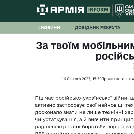
#НОВИНИ
ДОВІДНИК РЕКРУТА
За твоїм мобільни
російс
16 Лютого 2023, 15:39
Прочитаєте за:
4
Під час російсько-української війни,
активно застосовує свої найновіші те
досконало знати не лише технічні ха
чи устаткування, а й вивчити принцип
радіоелектронної боротьби ворога за
РЕБ постійно влаштовують «полювання»