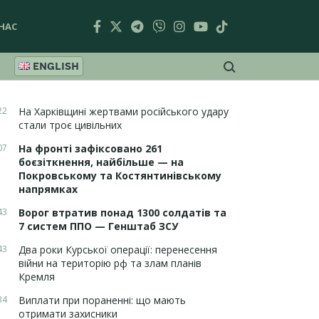
НАС
ENGLISH
22
На Харківщині жертвами російського удару
стали троє цивільних
07
На фронті зафіксовано 261
боєзіткнення, найбільше — на
Покровському та Костянтинівському
напрямках
43
Ворог втратив понад 1300 солдатів та
7 систем ППО — Генштаб ЗСУ
43
Два роки Курської операції: перенесення
війни на територію рф та злам планів
Кремля
34
Виплати при пораненні: що мають
отримати захисники