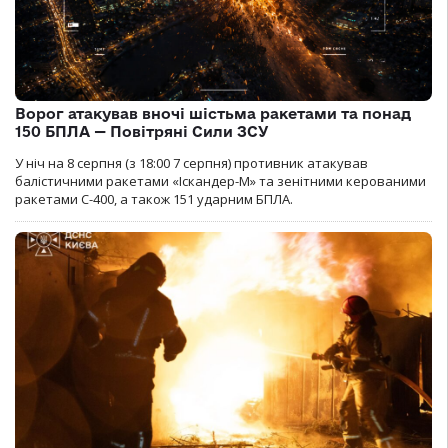
Ворог атакував вночі шістьма ракетами та понад
150 БПЛА — Повітряні Сили ЗСУ
У ніч на 8 серпня (з 18:00 7 серпня) противник атакував
балістичними ракетами «Іскандер-М» та зенітними керованими
ракетами С-400, а також 151 ударним БПЛА.