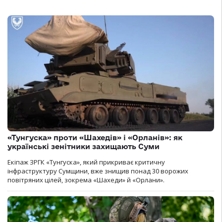
«Тунгуска» проти «Шахедів» і «Орланів»: як
українські зенітники захищають Суми
Екіпаж ЗРГК «Тунгуска», який прикриває критичну
інфраструктуру Сумщини, вже знищив понад 30 ворожих
повітряних цілей, зокрема «Шахеди» й «Орлани».