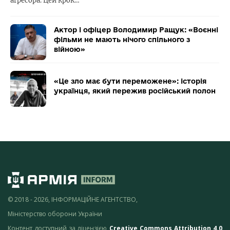
агресора. Цей крок…
Актор і офіцер Володимир Ращук: «Воєнні
фільми не мають нічого спільного з
війною»
«Це зло має бути переможене»: історія
українця, який пережив російський полон
© 2018 - 2026, ІНФОРМАЦІЙНЕ АГЕНТСТВО,
Міністерство оборони України
Контент доступний за ліцензією
Creative Commons Attribution 4.0