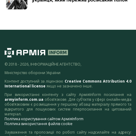
українця, який пережив російський полон
© 2018 - 2026, ІНФОРМАЦІЙНЕ АГЕНТСТВО,
Міністерство оборони України
Контент доступний за ліцензією
Creative Commons Attribution 4.0
International license
якщо не зазначено інше.
При використанні контенту з сайту АрміяInform посилання на
armyinform.com.ua
обов’язкове. Для суб’єктів у сфері онлайн-медіа
обов’язковим є розміщення у першому абзаці матеріалу прямого та
відкритого для пошукових систем гіперпосилання на цитований
матеріал.
Політика користування сайтом АрміяInform
Політика використання файлів cookie
Зауваження та пропозиції по роботі сайту надсилайте на адресу: