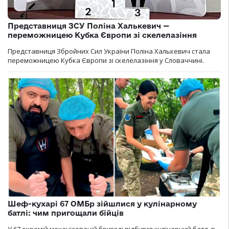
Представниця ЗСУ Поліна Халькевич —
переможницею Кубка Європи зі скелелазіння
Представниця Збройних Сил України Поліна Халькевич стала
переможницею Кубка Європи зі скелелазіння у Словаччині.
Шеф-кухарі 67 ОМБр зійшлися у кулінарному
батлі: чим пригощали бійців
У 67 окремій механізованій бригаді відбувся кулінарний батл, в