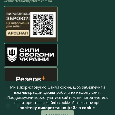
webmaster@armyinform.com.ua
Ми використовуємо файли cookie, щоб забезпечити
вам найкращий досвід роботи на нашому сайті.
Продовжуючи користуватися сайтом, ви погоджуєтесь
press@armyinform.com.ua
на використання файлів cookie. Детальніше про
політику використання файлів cookie
.