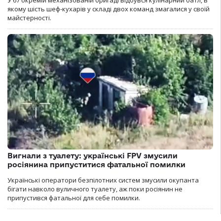
якому шість шеф-кухарів у складі двох команд змагалися у своїй
майстерності.
Вигнали з туалету: українські FPV змусили
росіянина припуститися фатальної помилки
Українські оператори безпілотних систем змусили окупанта
бігати навколо вуличного туалету, аж поки росіянин не
припустився фатальної для себе помилки.