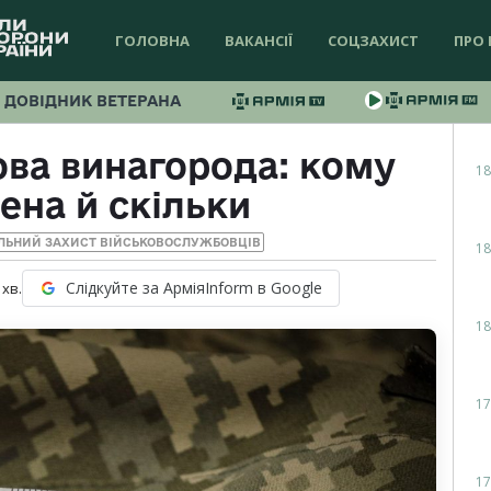
ГОЛОВНА
ВАКАНСІЇ
СОЦЗАХИСТ
ПРО 
ДОВІДНИК ВЕТЕРАНА
ва винагорода: кому
18
ена й скільки
ЛЬНИЙ ЗАХИСТ ВІЙСЬКОВОСЛУЖБОВЦІВ
18
Слідкуйте за АрміяInform в Google
хв.
18
17
17