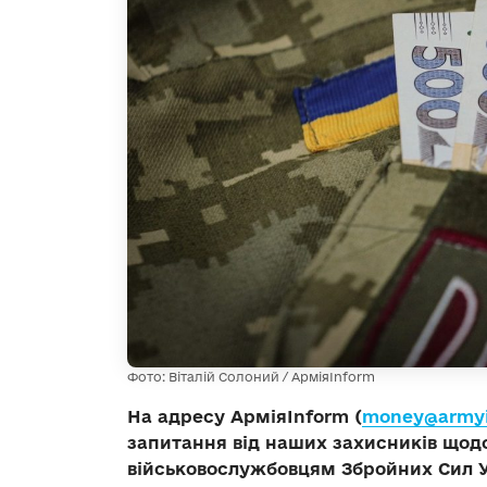
Фото: Віталій Солоний / АрміяInform
На адресу АрміяInform (
money@armyi
запитання від наших захисників щодо
військовослужбовцям Збройних Сил 