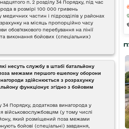
адцятого п. 2 розділу 34 Порядку, під час
орода в розмірі 100 000 гривень
медичних частин і підрозділів у районах
озрахунку на місяць пропорційно часу
ви обов’язкового перебування на лінії
 та виконання бойових (спеціальних)
П
кі несуть службу в штабі батальйону
е поза межами першого ешелону оборони
инагороди здійснюється з розрахунку
тальйону функціонує згідно з бойовим
у 34 Порядку, додаткова винагорода у
ся військовослужбовцям (у тому числі
йону, який розміщений поза межами
нують бойові (спеціальні) завдання,