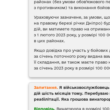
районах (без умови обов’язкового п
з противником) та виконання бойов
Ураховуючи зазначене, за умови, що
на правому березі річки Дніпро) б
дій, ви матимете право на отриман
з 1 лютого 2023 року, у розмірі 10
в цих районах.
Якщо довідка про участь у бойових д
за січень поточного року видана в
її складання, ви також маєте право
за січень 2023 року в розмірі 100 000
Запитання.
Я військовослужбовець 
дій шість місяців тому. Перебуваю 
реабілітації. Яка грошова винагор
Відповідь.
Винагорода в розмірі 100