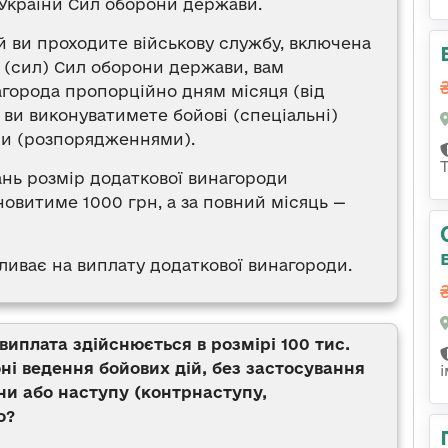
України Сил оборони держави.
ій ви проходите військову службу, включена
к (сил) Сил оборони держави, вам
города пропорційно дням місяця (від
і ви виконуватимете бойові (спеціальні)
ми (розпорядженнями).
ань розмір додаткової винагороди
ановитиме 1000 грн, а за повний місяць —
иває на виплату додаткової винагороди.
иплата здійснюється в розмірі 100 тис.
оні ведення бойових дій, без застосування
и або наступу (контрнаступу,
о?