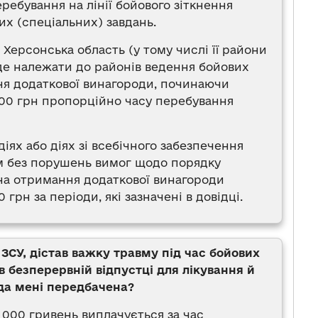
еребування на лінії бойового зіткнення
их (спеціальних) завдань.
 Херсонська область (у тому числі її райони
уде належати до районів ведення бойових
ня додаткової винагороди, починаючи
0 000 грн пропорційно часу перебування
іях або діях зі всебічного забезпечення
ам без порушень вимог щодо порядку
 на отримання додаткової винагороди
 грн за періоди, які зазначені в довідці.
ЗСУ, дістав важку травму під час бойових
в безперервній відпустці для лікування й
ода мені передбачена?
 000 гривень виплачується за час