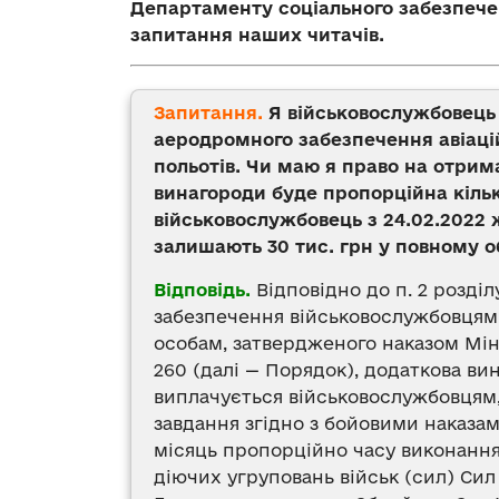
Департаменту соціального забезпечен
запитання наших читачів.
Запитання.
Я військовослужбовець 
аеродромного забезпечення авіацій
польотів. Чи маю я право на отрим
винагороди буде пропорційна кілько
військовослужбовець з 24.02.2022 
залишають 30 тис. грн у повному о
Відповідь.
Відповідно до п. 2 розді
забезпечення військовослужбовцям
особам, затвердженого наказом Міні
260 (далі — Порядок), додаткова ви
виплачується військовослужбовцям, 
завдання згідно з бойовими наказа
місяць пропорційно часу виконання 
діючих угруповань військ (сил) Си