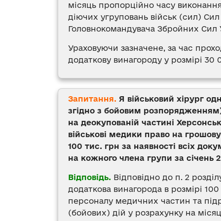
місяць пропорційно часу виконання 
діючих угруповань військ (сил) Си
Головнокомандувача Збройних Сил 
Ураховуючи зазначене, за час прохо
додаткову винагороду у розмірі 30 
Запитання.
Я військовий хірург од
згідно з бойовим розпорядженням)
на деокупованій частині Херсонсько
військові медики право на грошову 
100 тис. грн за наявності всіх док
на кожного члена групи за січень 
Відповідь.
Відповідно до п. 2 розділ
додаткова винагорода в розмірі 10
персоналу медичних частин та підр
(бойових) дій у розрахунку на міся