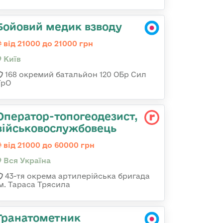
Бойовий медик взводу
від 21000 до 21000 грн
Київ
168 окремий батальйон 120 ОБр Cил
ТрО
Оператор-топогеодезист,
військовослужбовець
від 21000 до 60000 грн
Вся Україна
43-тя окрема артилерійська бригада
ім. Тараса Трясила
Гранатометник