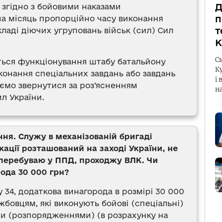
Д
 згідно з бойовими наказами
п
на місяць пропорційно часу виконання
т
кладі діючих угруповань військ (сил) Сил
К
С
ється функціонування штабу батальйону
К
конання спеціальних завдань або завдань
і 
уємо звернутися за роз’ясненням
н
л України.
ння. Служу в механізованій бригаді
кації розташований на заході України, не
 перебуваю у ППД, проходжу ВЛК. Чи
ода 30 000 грн?
у 34, додаткова винагорода в розмірі 30 000
бовцям, які виконують бойові (спеціальні)
ми (розпорядженнями) (в розрахунку на