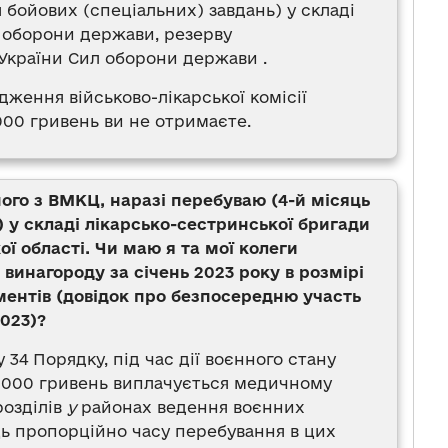
бойових (спеціальних) завдань) у складі
л оборони держави, резерву
України Сил оборони держави .
дження військово-лікарської комісії
000 гривень ви не отримаєте.
ного з ВМКЦ, наразі перебуваю (4-й місяць
 у складі лікарсько-сестринської бригади
ї області. Чи маю я та мої колеги
винагороду за січень 2023 року в розмірі
ументів (довідок про безпосередню участь
2023)?
у 34 Порядку, під час дії воєнного стану
0 000 гривень виплачується медичному
озділів
у
районах ведення воєнних
ць пропорційно часу перебування в цих