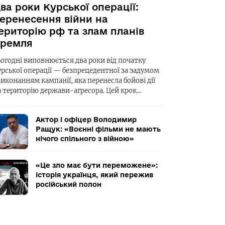
ва роки Курської операції:
еренесення війни на
ериторію рф та злам планів
ремля
ьогодні виповнюється два роки від початку
урської операції — безпрецедентної за задумом
виконанням кампанії, яка перенесла бойові дії
а територію держави-агресора. Цей крок…
Актор і офіцер Володимир
Ращук: «Воєнні фільми не мають
нічого спільного з війною»
«Це зло має бути переможене»:
історія українця, який пережив
російський полон