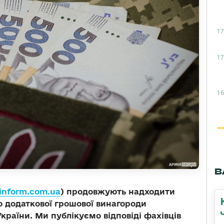
17
17
16
В
nform.com.ua
) продовжують надходити
 додаткової грошової винагороди
України.
Ми публікуємо відповіді фахівців