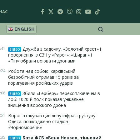
НАС
ENGLISH
:41
Дружба з садочку, «Золотий хрест» і
ВІДЕО
повернення із СЗЧ у «Рарог»: «Ширан» і
«Пін» обрали воювати дронами
:24
Робота над собою: харківський
безробітний отримав 15 років за
коригування російських ударів
:08
Збили «Герберу» перехоплювачем в
ВІДЕО
лоб: 1020-й полк показав унікальне
знищення ворожого дрона
:51
Ворог атакував цивільну інфраструктуру
Одеси: пошкоджено стадіон
«Чорноморець»
:35
База ФСБ «Беня House», тіньовий
ВІДЕО