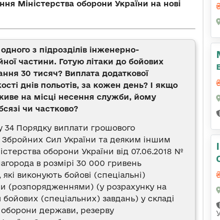
ня Міністерства оборони України на нові
одного з підрозділів інженерно-
ної частини. Готую літаки до бойових
ання 30 тисяч? Виплата додаткової
сті днів польотів, за кожен день? І якщо
живе на місці несення служби, йому
бсязі чи частково?
лу 34 Порядку виплати грошового
 Збройних Сил України та деяким іншим
стерства оборони України від 07.06.2018 №
нагорода в розмірі 30 000 гривень
які виконують бойові (спеціальні)
ми (розпорядженнями) (у розрахунку на
бойових (спеціальних) завдань) у складі
л оборони держави, резерву