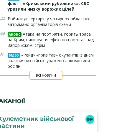
флот і «Кримський рубильник»: СБС
уразили низку ворожих цілей
:22
Робили дезертирів у чотирьох областях:
затримано організаторів схеми
:06
Атака на порт Ялти, горить траса
АНОНС
на Крим, винищувач ефектно пролітає над
Запоріжжям: стрім
:51
«Рейд» «привітав» окупантів із днем
ВІДЕО
залізничних військ: уражено локомотиви
росіян
ВСІ НОВИНИ
АКАНСІЇ
Кулеметник військової
частини