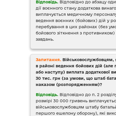
Відповідь.
Відповідно до абзацу один
дії воєнного стану додаткова винаг
виплачується медичному персоналу 
ведення воєнних (бойових) дій у р
перебування в цих районах (без умо
бойового зіткнення з противником)
завдань.
Запитання
.
Військовослужбовцям, я
в районі ведення бойових дій (ал
або наступу) виплата додаткової в
30 тис. грн (за умови, що штаб ба
наказом (розпорядженням)?
Відповідь.
Відповідно до п. 2 розділ
розмірі 30 000 гривень виплачуєть
військовослужбовцям штабу баталь
першого ешелону оборону), які вико