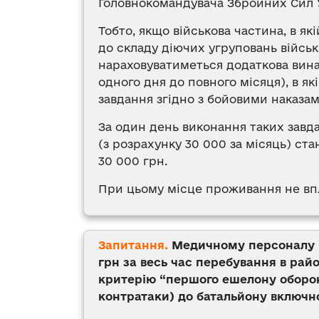
Головнокомандувача Збройних Сил 
Тобто, якщо військова частина, в як
до складу діючих угруповань війсь
нараховуватиметься додаткова вина
одного дня до повного місяця), в як
завдання згідно з бойовими наказа
За один день виконання таких завд
(з розрахунку 30 000 за місяць) ст
30 000 грн.
При цьому місце проживання не впл
Запитання.
М
едичному персоналу в
грн за весь час перебування в рай
критерію “
першого ешелону оборон
контратаки) до батальйону включн