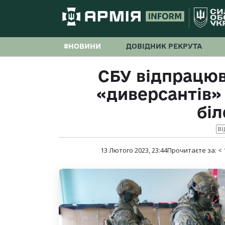
#НОВИНИ
ДОВІДНИК РЕКРУТА
СБУ відпрацюв
«диверсантів»
бі
ВІ
13 Лютого 2023, 23:44
Прочитаєте за:
< 