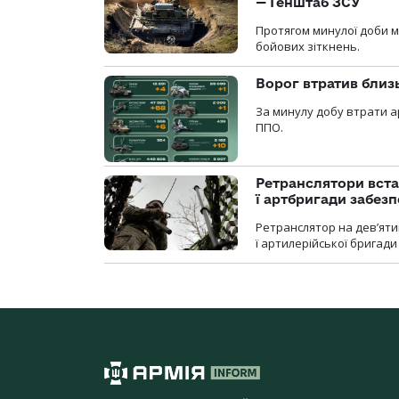
— Генштаб ЗСУ
Протягом минулої доби м
бойових зіткнень.
Ворог втратив близ
За минулу добу втрати ар
ППО.
Ретранслятори вста
ї артбригади забез
Ретранслятор на дев’ятип
ї артилерійської бригад