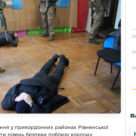
20
20
20
В
ння у прикордонних районах Рівненської
ити рівень безпеки поблизу кордону