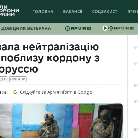
ГОЛОВНА
ВАКАНСІЇ
СОЦЗАХИСТ
ПРО 
ДОВІДНИК ВЕТЕРАНА
ала нейтралізацію
8:
 поблизу кордону з
8:
лоруссю
ДЕО
НОВИНИ
8:
Слідкуйте за АрміяInform в Google
1
хв.
6:
6: