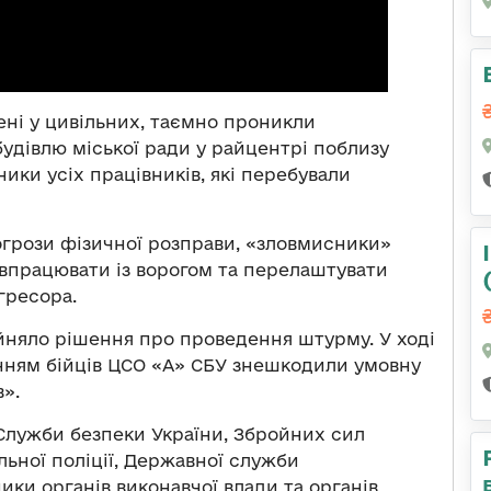
ені у цивільних, таємно проникли
будівлю міської ради у райцентрі поблизу
ники усіх працівників, які перебували
огрози фізичної розправи, «зловмисники»
впрацювати із ворогом та перелаштувати
гресора.
няло рішення про проведення штурму. У ході
енням бійців ЦСО «А» СБУ знешкодили умовну
в».
 Служби безпеки України, Збройних сил
альної поліції, Державної служби
ики органів виконавчої влади та органів