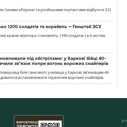
іж Силами оборони та російськими окупантами відбулося 223
ько 1200 солдатів та корабель — Генштаб ЗСУ
мії країни-агресора становлять 1190 солдатів та 6 систем
новлювали під обстрілами: у Харкові бійці 40-
печили зв’язок попри вогонь ворожих снайперів
оверхівці біля танкового училища у Харкові зв’язківцям 40-
и довелося встановлювати під вогнем ворожих снайперів.
pr