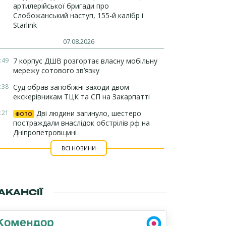
артилерійської бригади про
Слобожанський наступ, 155-й калібр і
Starlink
07.08.2026
:49
7 корпус ДШВ розгортає власну мобільну
мережу сотового зв’язку
:38
Суд обрав запобіжні заходи двом
екскерівникам ТЦК та СП на Закарпатті
:21
Дві людини загинуло, шестеро
ФОТО
постраждали внаслідок обстрілів рф на
Дніпропетровщині
ВСІ НОВИНИ
АКАНСІЇ
Комендор