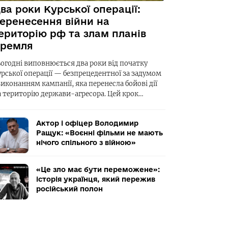
ва роки Курської операції:
еренесення війни на
ериторію рф та злам планів
ремля
ьогодні виповнюється два роки від початку
урської операції — безпрецедентної за задумом
виконанням кампанії, яка перенесла бойові дії
а територію держави-агресора. Цей крок…
Актор і офіцер Володимир
Ращук: «Воєнні фільми не мають
нічого спільного з війною»
«Це зло має бути переможене»:
історія українця, який пережив
російський полон