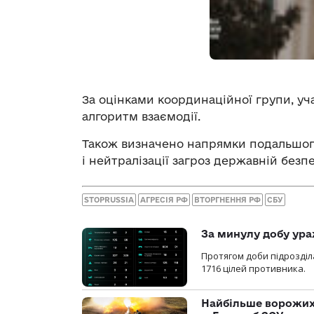
За оцінками координаційної групи, у
алгоритм взаємодії.
Також визначено напрямки подальшого
і нейтралізації загроз державній безпе
STOPRUSSIA
АГРЕСІЯ РФ
ВТОРГНЕННЯ РФ
СБУ
За минулу добу ура
Протягом доби підрозді
1716 цілей противника.
Найбільше ворожих 