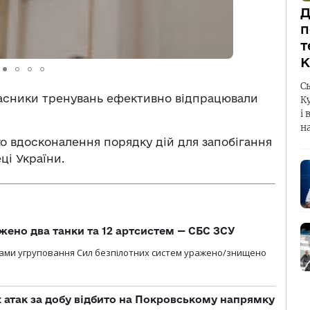
Д
п
т
К
С
часники тренувань ефективно відпрацювали
К
і 
н
 вдосконалення порядку дій для запобігання
ці України.
жено два танки та 12 артсистем — СБС ЗСУ
лами угруповання Сил безпілотних систем уражено/знищено
атак за добу відбито на Покровському напрямку