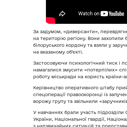
За задумом, «диверсанти», перевдягн
на територію регіону. Вони захопили 
білоруського кордону та взяли у заруч
на вказаному об’єкті.
Застосовуючи психологічний тиск і п
намагалися змусити «потерпілих» спі
роботу міськради на користь країни-а
Керівництво оперативного штабу прий
спецоперації правоохоронці із залуч
ворожу групу та звільнили «заручникі
У навчаннях брали участь підрозділи
України, Національної гвардії, Націон
з надзвичайних ситуацій та представн