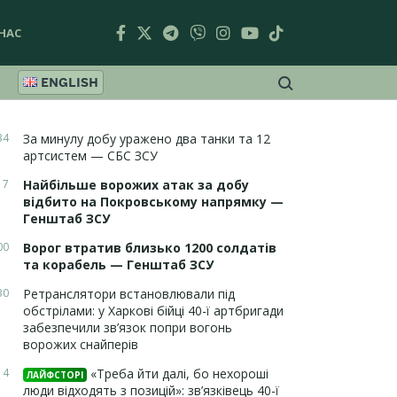
НАС
ENGLISH
34
За минулу добу уражено два танки та 12
артсистем — СБС ЗСУ
17
Найбільше ворожих атак за добу
відбито на Покровському напрямку —
Генштаб ЗСУ
00
Ворог втратив близько 1200 солдатів
та корабель — Генштаб ЗСУ
30
Ретранслятори встановлювали під
обстрілами: у Харкові бійці 40-ї артбригади
забезпечили зв’язок попри вогонь
ворожих снайперів
14
«Треба йти далі, бо нехороші
ЛАЙФСТОРІ
люди відходять з позицій»: зв’язківець 40-ї