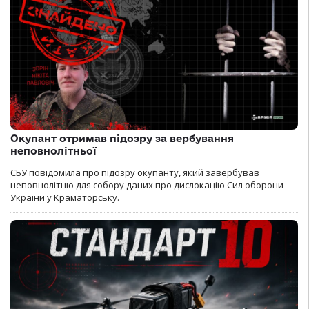
Окупант отримав підозру за вербування
неповнолітньої
СБУ повідомила про підозру окупанту, який завербував
неповнолітню для собору даних про дислокацію Сил оборони
України у Краматорську.