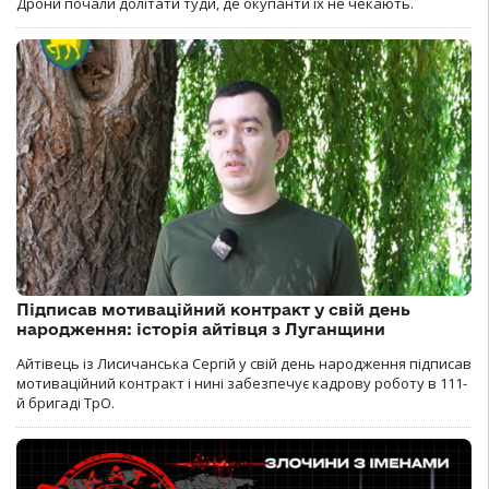
Дрони почали долітати туди, де окупанти їх не чекають.
Підписав мотиваційний контракт у свій день
народження: історія айтівця з Луганщини
Айтівець із Лисичанська Сергій у свій день народження підписав
мотиваційний контракт і нині забезпечує кадрову роботу в 111-
й бригаді ТрО.