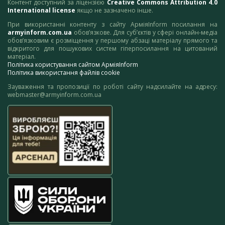
Контент доступний за ліцензією
Creative Commons Attribution 4.0
International license
якщо не зазначено інше.
При використанні контенту з сайту АрміяInform посилання на
armyinform.com.ua
обов’язкове. Для суб’єктів у сфері онлайн-медіа
обов’язковим є розміщення у першому абзаці матеріалу прямого та
відкритого для пошукових систем гіперпосилання на цитований
матеріал.
Політика користування сайтом АрміяInform
Політика використання файлів cookie
Зауваження та пропозиції по роботі сайту надсилайте на адресу:
webmaster@armyinform.com.ua