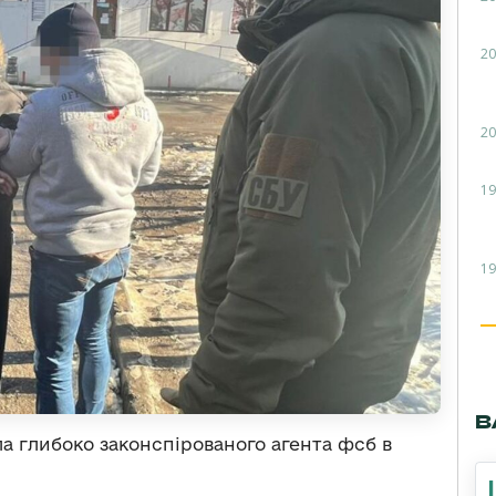
20
20
19
19
В
а глибоко законспірованого агента фсб в