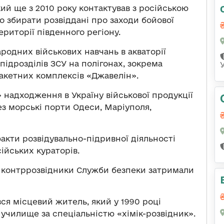
ий ще з 2010 року контактував з російською
о збирати розвіддані про заходи бойової
риторії південного регіону.
ародних військових навчань в акваторії
підрозділів ЗСУ на полігонах, зокрема
акетних комплексів «Джавелін».
» надходження в Україну військової продукції
ез морські порти Одеси, Маріуполя,
акти розвідувально-підривної діяльності
ійських кураторів.
ї контррозвідники Служби безпеки затримали
ся місцевий житель, який у 1990 році
училище за спеціальністю «хімік-розвідник».