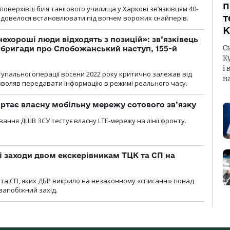
п
оверхівці біля танкового училища у Харкові зв’язківцям 40-
т
и довелося встановлювати під вогнем ворожих снайперів.
К
 нехороші люди відходять з позицій»: зв’язківець
С
ї бригади про Слобожанський наступ, 155-й
К
і 
тупальної операції восени 2022 року критично залежав від
н
озволяв передавати інформацію в режимі реального часу.
ртає власну мобільну мережу сотового зв’язку
вання ДШВ ЗСУ тестує власну LTE-мережу на лінії фронту.
і заходи двом екскерівникам ТЦК та СП на
та СП, яких ДБР викрило на незаконному «списанні» понад
 запобіжний захід.