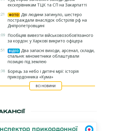
екскерівникам ТЦК та СП на Закарпатті
:21
Дві людини загинуло, шестеро
ФОТО
постраждали внаслідок обстрілів рф на
Дніпропетровщині
:09
Пообіцяв вивезти військовозобов’язаного
за кордон: у Харкові викрито офіцера
:51
Два запасні виходи, арсенал, склади,
ВІДЕО
спальня: мінометники облаштували
позицію під землею
:38
Борець за небо і дитячі мрії: історія
прикордонника «Кума»
ВСІ НОВИНИ
АКАНСІЇ
Інспектор прикордонної