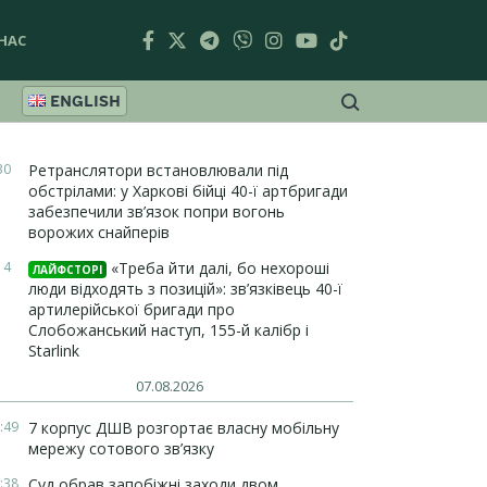
НАС
ENGLISH
30
Ретранслятори встановлювали під
обстрілами: у Харкові бійці 40-ї артбригади
забезпечили зв’язок попри вогонь
ворожих снайперів
14
«Треба йти далі, бо нехороші
ЛАЙФСТОРІ
люди відходять з позицій»: зв’язківець 40-ї
артилерійської бригади про
Слобожанський наступ, 155-й калібр і
Starlink
07.08.2026
:49
7 корпус ДШВ розгортає власну мобільну
мережу сотового зв’язку
:38
Суд обрав запобіжні заходи двом