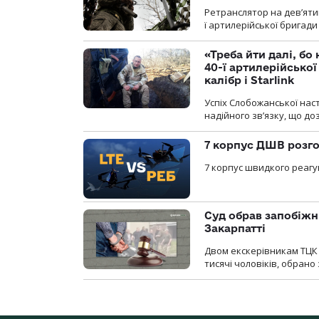
Ретранслятор на дев’ятип
ї артилерійської бригад
«Треба йти далі, бо
40-ї артилерійсько
калібр і Starlink
Успіх Слобожанської нас
надійного зв’язку, що д
7 корпус ДШВ розго
7 корпус швидкого реагу
Суд обрав запобіжн
Закарпатті
Двом екскерівникам ТЦК 
тисячі чоловіків, обрано