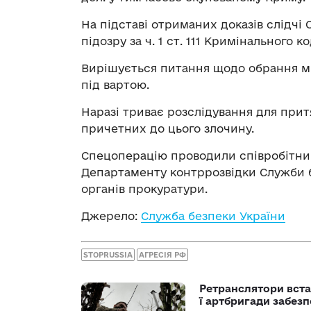
На підставі отриманих доказів слідч
підозру за ч. 1 ст. 111 Кримінального 
Вирішується питання щодо обрання мі
під вартою.
Наразі триває розслідування для притя
причетних до цього злочину.
Спецоперацію проводили співробітник
Департаменту контррозвідки Служби б
органів прокуратури.
Джерело:
Служба безпеки України
STOPRUSSIA
АГРЕСІЯ РФ
Ретранслятори вста
ї артбригади забез