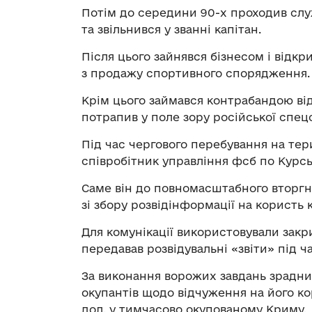
Потім до середини 90-х проходив служ
та звільнився у званні капітан.
Після цього зайнявся бізнесом і відкр
з продажу спортивного спорядження.
Крім цього займався контрабандою від
потрапив у поле зору російської спец
Під час чергового перебування на тер
співробітник управління фсб по Курськ
Саме він до повномасштабного вторгн
зі збору розвідінформації на користь 
Для комунікації використовували закри
передавав розвідувальні «звіти» під ч
За виконання ворожих завдань зрадни
окупантів щодо відчуження на його ко
дол. у тимчасово окупованому Криму.