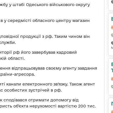
бу у штабі Одеського військового округу
ив у середмісті обласного центру магазин
повідної продукції з рф. Таким чином він
служби.
иторії рф його завербував кадровий
ій області.
ення відпрацьовував своєму агенту завдання
країни-агресора.
ті канали електронного зв’язку. Також агент
ас особистих зустрічей в рф.
к сподівався отримати допомогу від
ристь об’єкта нерухомості вартістю 200 тис.