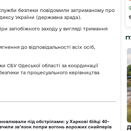
і Служби безпеки повідомили затриманому про
кодексу України (державна зрада).
ри запобіжного заходу у вигляді тримання
П
гнення до відповідальності всіх осіб,
и СБУ Одеської області за координації
езпеки та процесуального керівництва
новлювали під обстрілами: у Харкові бійці 40-
Д
печили зв’язок попри вогонь ворожих снайперів