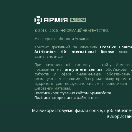
© 2018 - 2026, ІНФОРМАЦІЙНЕ АГЕНТСТВО,
Міністерство оборони України
Контент доступний за ліцензією
Creative Comm
Attribution 4.0 International license
якщо 
зазначено інше.
При використанні контенту з сайту АрміяInf
посилання на
armyinform.com.ua
обов’язкове. 
суб’єктів у сфері онлайн-медіа обов’язкови
розміщення у першому абзаці матеріалу прямого
відкритого для пошукових систем гіперпосилання
цитований матеріал.
Політика користування сайтом АрміяInform
Політика використання файлів cookie
Зауваження та пропозиції по роботі сайту надсилайте
Ми використовуємо файли cookie, щоб забезпе
адресу:
webmaster@armyinform.com.ua
використанн