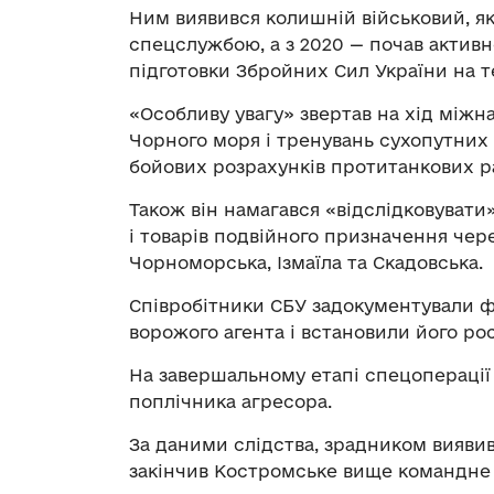
Ним виявився колишній військовий, як
спецслужбою, а з 2020 — почав активн
підготовки Збройних Сил України на те
«Особливу увагу» звертав на хід міжн
Чорного моря і тренувань сухопутних 
бойових розрахунків протитанкових р
Також він намагався «відслідковувати
і товарів подвійного призначення чер
Чорноморська, Ізмаїла та Скадовська.
Співробітники СБУ задокументували ф
ворожого агента і встановили його рос
На завершальному етапі спецопераці
поплічника агресора.
За даними слідства, зрадником виявив
закінчив Костромське вище командне 