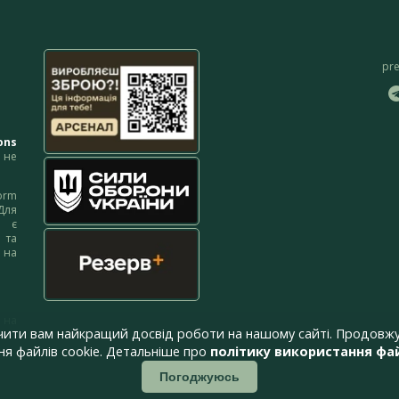
pr
ons
не
orm
Для
м є
 та
 на
 на
чити вам найкращий досвід роботи на нашому сайті. Продовжу
я файлів cookie. Детальніше про
політику використання фай
Погоджуюсь