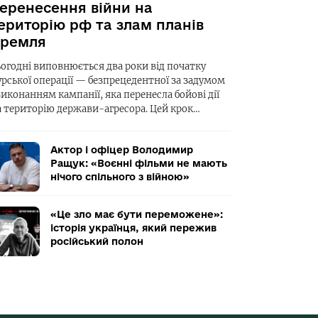
еренесення війни на
ериторію рф та злам планів
ремля
ьогодні виповнюється два роки від початку
урської операції — безпрецедентної за задумом
виконанням кампанії, яка перенесла бойові дії
а територію держави-агресора. Цей крок…
Актор і офіцер Володимир
Ращук: «Воєнні фільми не мають
нічого спільного з війною»
«Це зло має бути переможене»:
історія українця, який пережив
російський полон