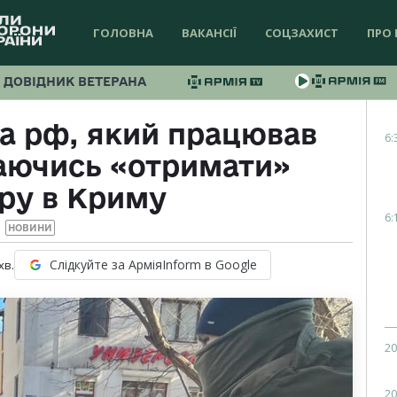
ГОЛОВНА
ВАКАНСІЇ
СОЦЗАХИСТ
ПРО 
ДОВІДНИК ВЕТЕРАНА
а рф, який працював
6:
ваючись «отримати»
ру в Криму
6:
НОВИНИ
Слідкуйте за АрміяInform в Google
хв.
20
20