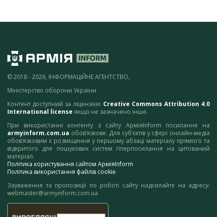
© 2018 - 2026, ІНФОРМАЦІЙНЕ АГЕНТСТВО,
Міністерство оборони України
Контент доступний за ліцензією
Creative Commons Attribution 4.0
International license
якщо не зазначено інше.
При використанні контенту з сайту АрміяInform посилання на
armyinform.com.ua
обов’язкове. Для суб’єктів у сфері онлайн-медіа
обов’язковим є розміщення у першому абзаці матеріалу прямого та
відкритого для пошукових систем гіперпосилання на цитований
матеріал.
Політика користування сайтом АрміяInform
Політика використання файлів cookie
Зауваження та пропозиції по роботі сайту надсилайте на адресу:
webmaster@armyinform.com.ua