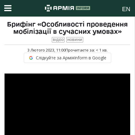
EN
Брифінг «Особливості проведення
мобілізації в сучасних умовах»
ВІДЕО
НОВИНИ
3 Лютого 2023, 11:00
Прочитаєте за:
< 1
хв.
Слідкуйте за АрміяInform в Google