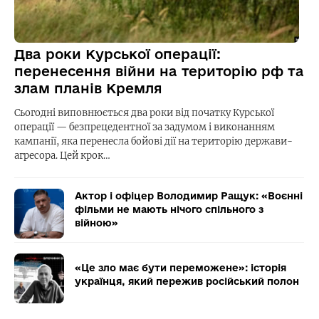
Два роки Курської операції:
перенесення війни на територію рф та
злам планів Кремля
Сьогодні виповнюється два роки від початку Курської
операції — безпрецедентної за задумом і виконанням
кампанії, яка перенесла бойові дії на територію держави-
агресора. Цей крок…
Актор і офіцер Володимир Ращук: «Воєнні
фільми не мають нічого спільного з
війною»
«Це зло має бути переможене»: історія
українця, який пережив російський полон