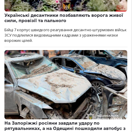
Українські десантники позбавляють ворога живої
сили, провізії та пального
Бійці 7 корпус швидкого реагування десантно-штурмових військ
ЗСУ поділилися видовищними кадрами з ураженнями низки
ворожих цілей.
На Запоріжжі росіяни завдали удару по
рятувальниках, а на Одещині пошкодили автобус з