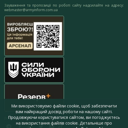
Зауваження та пропозиції по роботі сайту надсилайте на адресу:
webmaster@armyinform.com.ua
Ми використовуємо файли cookie, щоб забезпечити
вам найкращий досвід роботи на нашому сайті.
Продовжуючи користуватися сайтом, ви погоджуєтесь
press@armyinform.com.ua
на використання файлів cookie. Детальніше про