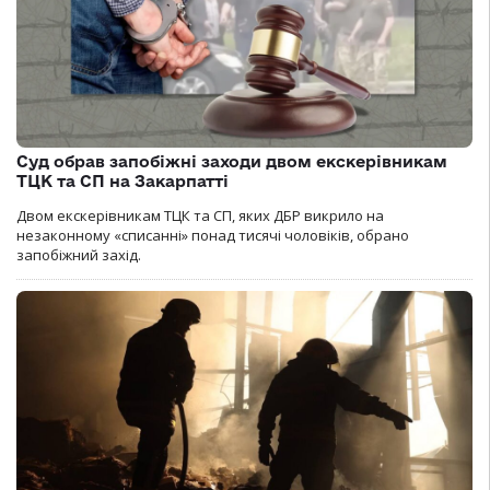
Суд обрав запобіжні заходи двом екскерівникам
ТЦК та СП на Закарпатті
Двом екскерівникам ТЦК та СП, яких ДБР викрило на
незаконному «списанні» понад тисячі чоловіків, обрано
запобіжний захід.