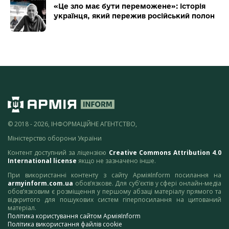
«Це зло має бути переможене»: історія
українця, який пережив російський полон
© 2018 - 2026, ІНФОРМАЦІЙНЕ АГЕНТСТВО,
Міністерство оборони України
Контент доступний за ліцензією
Creative Commons Attribution 4.0
International license
якщо не зазначено інше.
При використанні контенту з сайту АрміяInform посилання на
armyinform.com.ua
обов’язкове. Для суб’єктів у сфері онлайн-медіа
обов’язковим є розміщення у першому абзаці матеріалу прямого та
відкритого для пошукових систем гіперпосилання на цитований
матеріал.
Політика користування сайтом АрміяInform
Політика використання файлів cookie