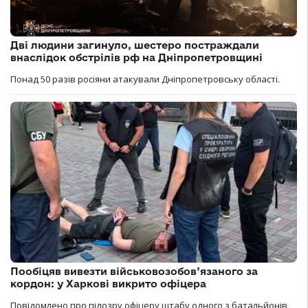
Дві людини загинуло, шестеро постраждали
внаслідок обстрілів рф на Дніпропетровщині
Понад 50 разів росіяни атакували Дніпропетровську області.
Пообіцяв вивезти військовозобов’язаного за
кордон: у Харкові викрито офіцера
Повідомлено про підозру офіцеру штабу одного з батальйонів