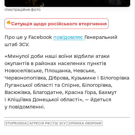
Ілюстраційне фото
Ситуація щодо російського вторгнення
Про це у Facebook
повідомляє
Генеральний
штаб ЗСУ.
«Минулої доби наші воїни відбили атаки
окупантів в районах населених пунктів
Новоселівське, Площанка, Невське,
Червонопопівка, Діброва, Кузьмине і Білогорівка
Луганської області та Спірне, Білогорівка,
Васюківка, Благодатне, Красна Гора, Бахмут
і Кліщіївка Донецької області», — йдеться
у повідомленні.
STOPRUSSIA
АГРЕСІЯ РФ
ГШ ЗСУ
ХРОНІКА ОБОРОНИ