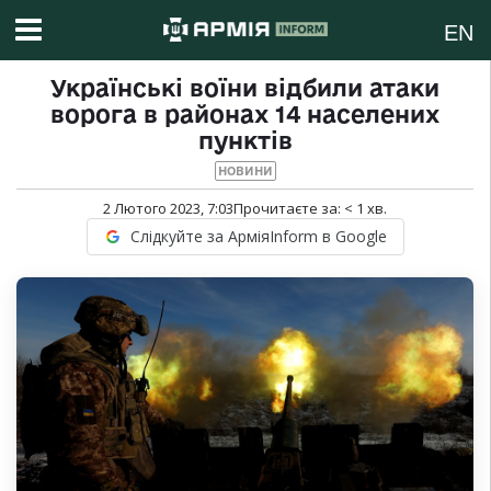
EN
Українські воїни відбили атаки
ворога в районах 14 населених
пунктів
НОВИНИ
2 Лютого 2023, 7:03
Прочитаєте за:
< 1
хв.
Слідкуйте за АрміяInform в Google