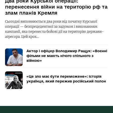
Два роки Курської операції:
перенесення війни на територію рф та
злам планів Кремля
Сьогодні виповнюється два роки від початку Курської
операції — безпрецедентної за задумом і виконанням
кампанії, яка перенесла бойові дії на територію держави-
агресора. Цей крок…
Актор і офіцер Володимир Ращук: «Воєнні
фільми не мають нічого спільного з
війною»
«Це зло має бути переможене»: історія
українця, який пережив російський полон