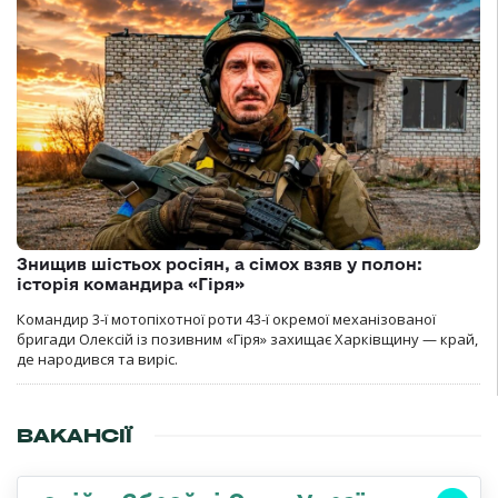
Знищив шістьох росіян, а сімох взяв у полон:
історія командира «Гіря»
Командир 3-ї мотопіхотної роти 43-ї окремої механізованої
бригади Олексій із позивним «Гіря» захищає Харківщину — край,
де народився та виріс.
ВАКАНСІЇ