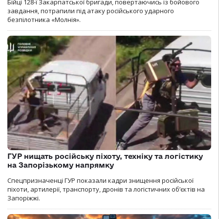
Бійці 128-ї Закарпатської бригади, повертаючись із бойового
завдання, потрапили під атаку російського ударного
безпілотника «Молнія».
ГУР нищать російську піхоту, техніку та логістику
на Запорізькому напрямку
Спецпризначенці ГУР показали кадри знищення російської
піхоти, артилерії, транспорту, дронів та логістичних об’єктів на
Запоріжжі.