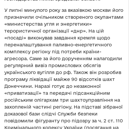
У липні минулого року за вказівкою москви його
призначили очільником створеного окупантами
«министерства угля и энергетики»
терористичної організації «днр». На цій
«посаді» виконував завдання кремля щодо
переналаштування паливно-енергетичного
комплексу регіону під потреби країни-
агресора. Саме за його дорученням налагодили
регулярний вивіз промислових обсягів
українського вугілля до рф. Також він розробив
програму ліквідації майже 90 відсотків шахт
Донеччини. Наразі готує до незаконної
«приватизації» та передачі підсанкційним
російським олігархам три шахтоуправління на
захопленій частині регіону. На підставі зібраної
доказової бази слідчі Служби безпеки
повідомили фігуранту про підозру за ч. 2 ст. 110
Кримінального кодексу України (посягання на