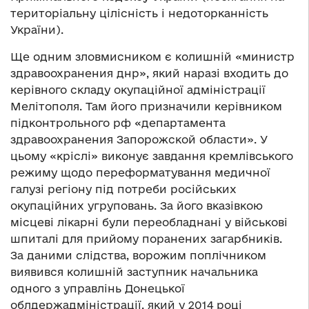
територіальну цілісність і недоторканність
України).
Ще одним зловмисником є колишній «министр
здравоохранения днр», який наразі входить до
керівного складу окупаційної адміністрації
Мелітополя. Там його призначили керівником
підконтрольного рф «департамента
здравоохранения Запорожской области». У
цьому «кріслі» виконує завдання кремлівського
режиму щодо переформатування медичної
галузі регіону під потреби російських
окупаційних угруповань. За його вказівкою
місцеві лікарні були переобладнані у військові
шпиталі для прийому поранених загарбників.
За даними слідства, ворожим поплічником
виявився колишній заступник начальника
одного з управлінь Донецької
облдержадміністрації, який у 2014 році