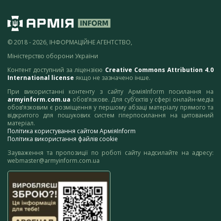
© 2018 - 2026, ІНФОРМАЦІЙНЕ АГЕНТСТВО,
Міністерство оборони України
Контент доступний за ліцензією
Creative Commons Attribution 4.0
International license
якщо не зазначено інше.
При використанні контенту з сайту АрміяInform посилання на
armyinform.com.ua
обов’язкове. Для суб’єктів у сфері онлайн-медіа
обов’язковим є розміщення у першому абзаці матеріалу прямого та
відкритого для пошукових систем гіперпосилання на цитований
матеріал.
Політика користування сайтом АрміяInform
Політика використання файлів cookie
Зауваження та пропозиції по роботі сайту надсилайте на адресу:
webmaster@armyinform.com.ua