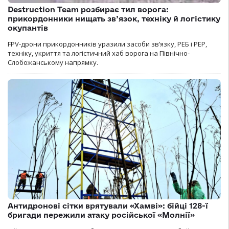
Destruction Team розбирає тил ворога:
прикордонники нищать зв’язок, техніку й логістику
окупантів
FPV-дрони прикордонників уразили засоби зв’язку, РЕБ і РЕР,
техніку, укриття та логістичний хаб ворога на Північно-
Слобожанському напрямку.
Антидронові сітки врятували «Хамві»: бійці 128-ї
бригади пережили атаку російської «Молнії»