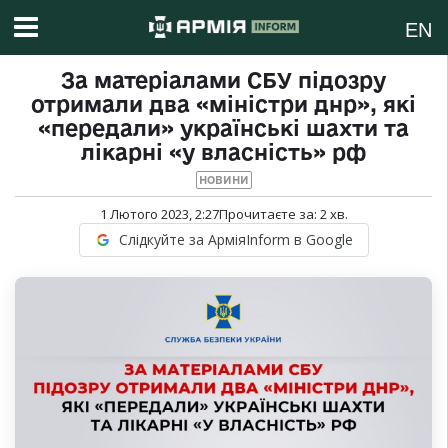
EN
За матеріалами СБУ підозру
отримали два «міністри днр», які
«передали» українські шахти та
лікарні «у власність» рф
НОВИНИ
1 Лютого 2023, 2:27
Прочитаєте за:
2
хв.
Слідкуйте за АрміяInform в Google