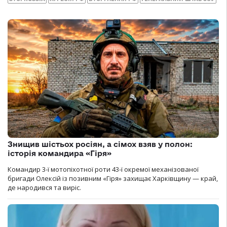
Знищив шістьох росіян, а сімох взяв у полон:
історія командира «Гіря»
Командир 3-ї мотопіхотної роти 43-ї окремої механізованої
бригади Олексій із позивним «Гіря» захищає Харківщину — край,
де народився та виріс.