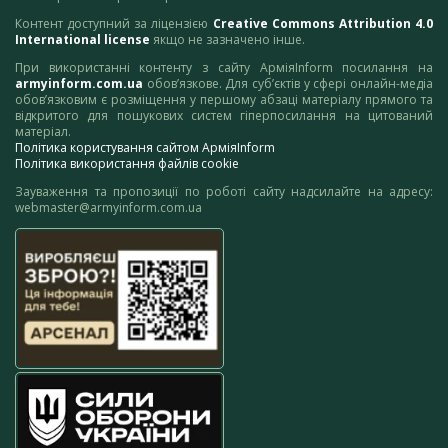
Контент доступний за ліцензією
Creative Commons Attribution 4.0
International license
якщо не зазначено інше.
При використанні контенту з сайту АрміяInform посилання на
armyinform.com.ua
обов’язкове. Для суб’єктів у сфері онлайн-медіа
обов’язковим є розміщення у першому абзаці матеріалу прямого та
відкритого для пошукових систем гіперпосилання на цитований
матеріал.
Політика користування сайтом АрміяInform
Політика використання файлів cookie
Зауваження та пропозиції по роботі сайту надсилайте на адресу:
webmaster@armyinform.com.ua