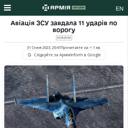
EN
Авіація ЗСУ завдала 11 ударів по
ворогу
НОВИНИ
31 Січня 2023, 20:41
Прочитаєте за:
< 1
хв.
Слідкуйте за АрміяInform в Google