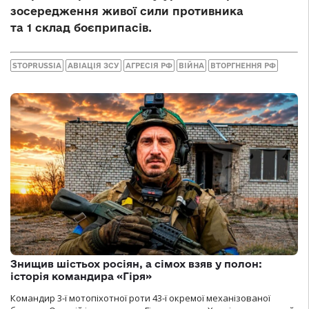
зосередження живої сили противника
та 1 склад боєприпасів.
STOPRUSSIA
АВІАЦІЯ ЗСУ
АГРЕСІЯ РФ
ВІЙНА
ВТОРГНЕННЯ РФ
Знищив шістьох росіян, а сімох взяв у полон:
історія командира «Гіря»
Командир 3-ї мотопіхотної роти 43-ї окремої механізованої