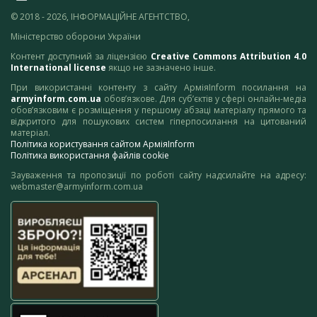
© 2018 - 2026, ІНФОРМАЦІЙНЕ АГЕНТСТВО,
Міністерство оборони України
Контент доступний за ліцензією
Creative Commons Attribution 4.0
International license
якщо не зазначено інше.
При використанні контенту з сайту АрміяInform посилання на
armyinform.com.ua
обов’язкове. Для суб’єктів у сфері онлайн-медіа
обов’язковим є розміщення у першому абзаці матеріалу прямого та
відкритого для пошукових систем гіперпосилання на цитований
матеріал.
Політика користування сайтом АрміяInform
Політика використання файлів cookie
Зауваження та пропозиції по роботі сайту надсилайте на адресу:
webmaster@armyinform.com.ua