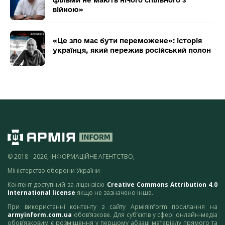
війною»
«Це зло має бути переможене»: історія
українця, який пережив російський полон
© 2018 - 2026, ІНФОРМАЦІЙНЕ АГЕНТСТВО,
Міністерство оборони України
Контент доступний за ліцензією
Creative Commons Attribution 4.0
International license
якщо не зазначено інше.
При використанні контенту з сайту АрміяInform посилання на
armyinform.com.ua
обов’язкове. Для суб’єктів у сфері онлайн-медіа
обов’язковим є розміщення у першому абзаці матеріалу прямого та