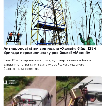
Антидронові сітки врятували «Хамві»: бійці 128-ї
бригади пережили атаку російської «Молнії»
Бійці 128-ї Закарпатської бригади, повертаючись із бойового
завдання, потрапили під атаку російського ударного
безпілотника «Молнія».