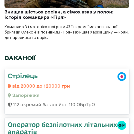
Знищив шістьох росіян, а сімох взяв у полон:
історія командира «Гіря»
Командир 3-ї мотопіхотної роти 43-ї окремої механізованої
бригади Олексій із позивним «Гіря» захищає Харківщину — край,
де народився та виріс.
ВАКАНСІЇ
Стрілець
від 20000 до 120000 грн
Запоріжжя
112 окремий батальйон 110 ОБрТрО
Оператор безпілотних літальних
апаратів