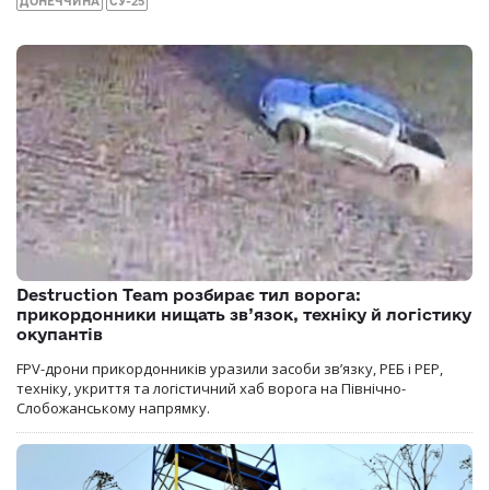
ДОНЕЧЧИНА
СУ-25
Destruction Team розбирає тил ворога:
прикордонники нищать зв’язок, техніку й логістику
окупантів
FPV-дрони прикордонників уразили засоби зв’язку, РЕБ і РЕР,
техніку, укриття та логістичний хаб ворога на Північно-
Слобожанському напрямку.