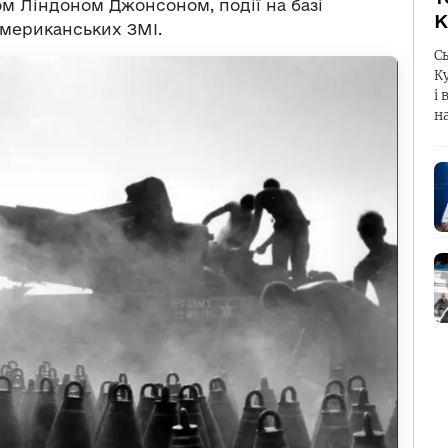
ом Ліндоном Джонсоном, події на базі
К
американських ЗМІ.
С
К
і 
н