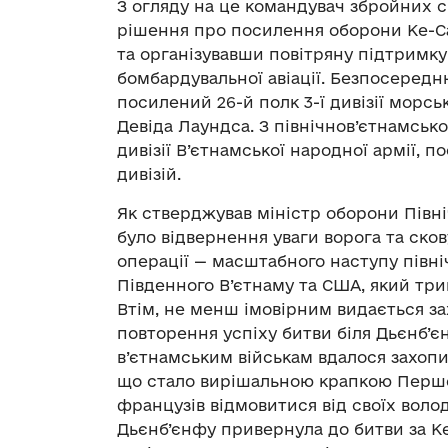
З огляду на це командувач збройних 
рішення про посилення оборони Ке-С
та організувавши повітряну підтримку 
бомбардувальної авіації. Безпосередн
посилений 26-й полк 3-ї дивізії морс
Девіда Лаундса. З північнов’єтнамсько
дивізії В’єтнамської народної армії,
дивізій.
Як стверджував міністр оборони Півні
було відвернення уваги ворога та ско
операції — масштабного наступу півні
Південного В’єтнаму та США, який трив
Втім, не менш імовірним видається з
повторення успіху битви біля Дьєнб’єн
в’єтнамським військам вдалося захоп
що стало вирішальною крапкою Першої
французів відмовитися від своїх воло
Дьєнб’єнфу привернула до битви за К