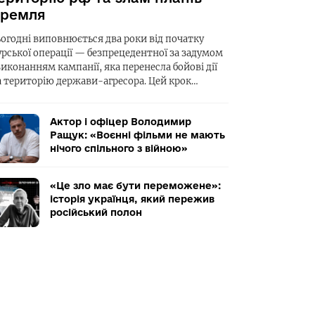
ремля
ьогодні виповнюється два роки від початку
урської операції — безпрецедентної за задумом
виконанням кампанії, яка перенесла бойові дії
а територію держави-агресора. Цей крок…
Актор і офіцер Володимир
Ращук: «Воєнні фільми не мають
нічого спільного з війною»
«Це зло має бути переможене»:
історія українця, який пережив
російський полон