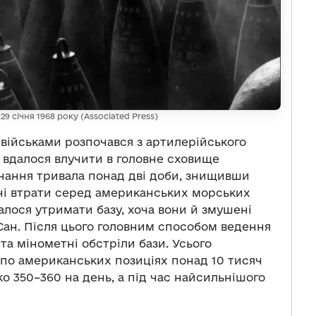
9 січня 1968 року (Associated Press)
військами розпочався з артилерійського
о вдалося влучити в головне сховище
учання тривала понад дві доби, знищивши
ні втрати серед американських морських
лося утримати базу, хоча вони й змушені
Сан. Після цього головним способом ведення
та мінометні обстріли бази. Усього
 по американських позиціях понад 10 тисяч
ко 350–360 на день, а під час найсильнішого