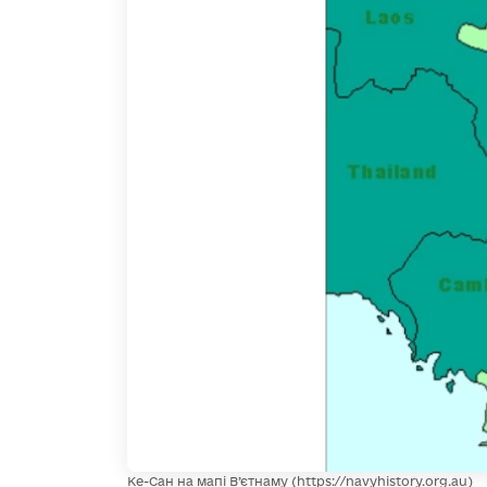
Ке-Сан на мапі В’єтнаму (https://navyhistory.org.au)