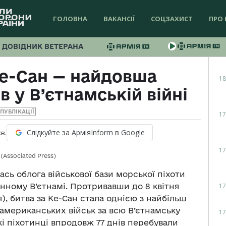
ГОЛОВНА
ВАКАНСІЇ
СОЦЗАХИСТ
ПРО 
ДОВІДНИК ВЕТЕРАНА
Ке-Сан — найдовша
18
 у В’єтнамській війні
ПУБЛІКАЦІЇ
17
Слідкуйте за АрміяInform в Google
хв.
17
(Associated Press)
алась облога військової бази морської піхоти
17
нному В’єтнамі. Протривавши до 8 квітня
), битва за Ке-Сан стала однією з найбільш
 американських військ за всю В’єтнамську
17
кі піхотинці впродовж 77 днів перебували