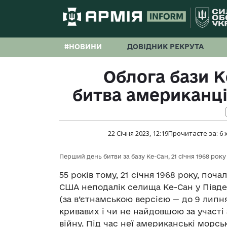
#НОВИНИ
ДОВІДНИК РЕКРУТА
Облога бази 
битва американців
22 Січня 2023, 12:19
Прочитаєте за:
6
Перший день битви за базу Ке-Сан, 21 січня 1968 року 
55 років тому, 21 січня 1968 року, поч
США неподалік селища Ке-Сан у Півде
(за в’єтнамською версією — до 9 липня
кривавих і чи не найдовшою за участі
війну. Під час неї американські морсь