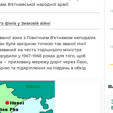
ами В’єтнамської народної армії.
16
а фінів у Зимовій війні
16
ваної зони з Північним В’єтнамом неподалік
ан була західною точкою так званої лінії
16
азваний на честь тодішнього міністра
удили у 1967-1968 роках для того, щоб
а — приховану мережу доріг через Лаос,
рою та підкріплення на південь в обхід
В