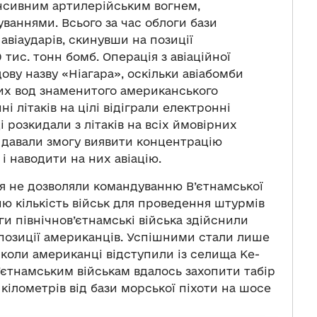
нсивним артилерійським вогнем,
ваннями. Всього за час облоги бази
 авіаударів, скинувши на позиції
 тис. тонн бомб. Операція з авіаційної
ву назву «Ніагара», оскільки авіабомби
вих вод знаменитого американського
і літаків на цілі відіграли електронні
і розкидали з літаків на всіх ймовірних
 давали змогу виявити концентрацію
і наводити на них авіацію.
я не дозволяли командуванню В’єтнамської
ю кількість військ для проведення штурмів
оги північнов’єтнамські війська здійснили
 позиції американців. Успішними стали лише
, коли американці відступили із селища Ке-
ов’єтнамським військам вдалось захопити табір
кілометрів від бази морської піхоти на шосе