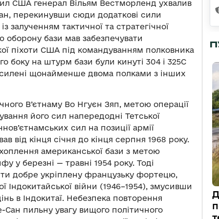
сил США генерал Вільям Вестморленд ухвалив
ан, перекинувши сюди додаткові сили
із залученням тактичної та стратегічної
ю оборону бази мав забезпечувати
П
ької піхоти США під командуванням полковника
го боку на штурм бази були кинуті 304 і 325C
 посилені щонайменше двома полками з інших
чного В’єтнаму Во Нгуєн Зяп, метою операції
вування його сил напередодні Тетської
чнов’єтнамських сил на позиції армії
ав від кінця січня до кінця серпня 1968 року.
ахоплення американської бази з метою
фу у березні — травні 1954 року. Тоді
ити добре укріплену французьку фортецю,
 Індокитайської війни (1946–1954), змусивши
Д
дінь в Індокитаї. Небезпека повторення
п
е-Сан пильну увагу вищого політичного
т