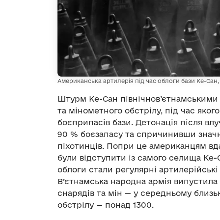
Американська артилерія під час облоги бази Ке-Сан, 2
Штурм Ке-Сан північнов’єтнамськими 
та мінометного обстрілу, під час яког
боєприпасів бази. Детонація після вл
90 % боєзапасу та спричинивши знач
піхотинців. Попри це американцям вда
були відступити із самого селища Ке-
облоги стали регулярні артилерійські 
В’єтнамська народна армія випустила
снарядів та мін — у середньому близь
обстрілу — понад 1300.