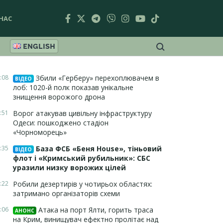
НАС
ENGLISH
:08
Збили «Герберу» перехоплювачем в
ВІДЕО
лоб: 1020-й полк показав унікальне
знищення ворожого дрона
:51
Ворог атакував цивільну інфраструктуру
Одеси: пошкоджено стадіон
«Чорноморець»
:35
База ФСБ «Беня House», тіньовий
ВІДЕО
флот і «Кримський рубильник»: СБС
уразили низку ворожих цілей
:22
Робили дезертирів у чотирьох областях:
затримано організаторів схеми
:06
Атака на порт Ялти, горить траса
АНОНС
на Крим, винищувач ефектно пролітає над