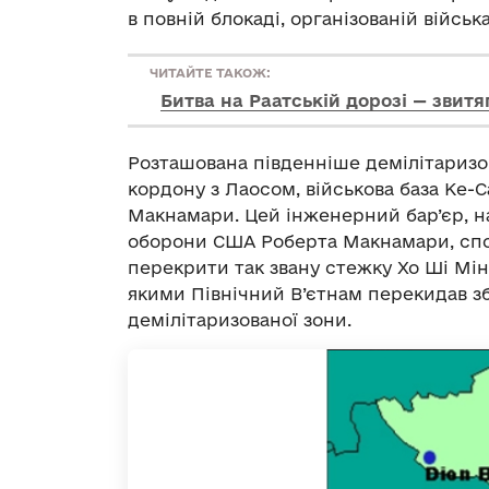
в повній блокаді, організованій військ
ЧИТАЙТЕ ТАКОЖ:
Битва на Раатській дорозі — звитяг
Розташована південніше демілітаризо
кордону з Лаосом, військова база Ке-С
Макнамари. Цей інженерний бар’єр, н
оборони США Роберта Макнамари, спор
перекрити так звану стежку Хо Ші Мін
якими Північний В’єтнам перекидав зб
демілітаризованої зони.