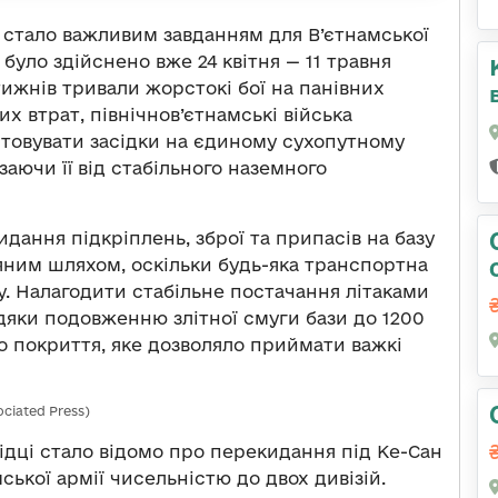
н стало важливим завданням для В’єтнамської
було здійснено вже 24 квітня — 11 травня
тижнів тривали жорстокі бої на панівних
х втрат, північнов’єтнамські війська
товувати засідки на єдиному сухопутному
заючи її від стабільного наземного
дання підкріплень, зброї та припасів на базу
ним шляхом, оскільки будь-яка транспортна
у. Налагодити стабільне постачання літаками
яки подовженню злітної смуги бази до 1200
о покриття, яке дозволяло приймати важкі
ociated Press)
відці стало відомо про перекидання під Ке-Сан
ької армії чисельністю до двох дивізій.