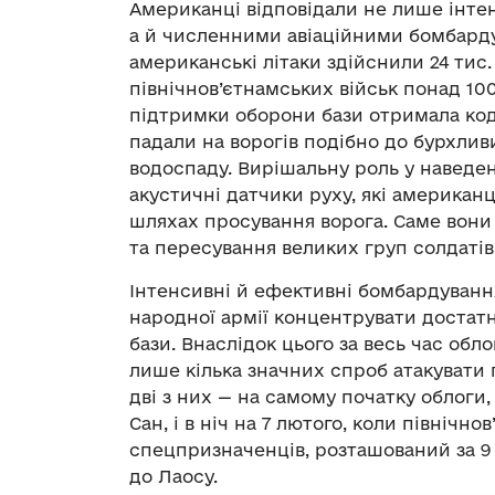
Американці відповідали не лише інте
а й численними авіаційними бомбарду
американські літаки здійснили 24 тис.
північнов’єтнамських військ понад 100
підтримки оборони бази отримала кодо
падали на ворогів подібно до бурхли
водоспаду. Вирішальну роль у наведенн
акустичні датчики руху, які американц
шляхах просування ворога. Саме вони
та пересування великих груп солдатів 
Інтенсивні й ефективні бомбардуванн
народної армії концентрувати достатн
бази. Внаслідок цього за весь час обл
лише кілька значних спроб атакувати
дві з них — на самому початку облоги
Сан, і в ніч на 7 лютого, коли північн
спецпризначенців, розташований за 9 
до Лаосу.