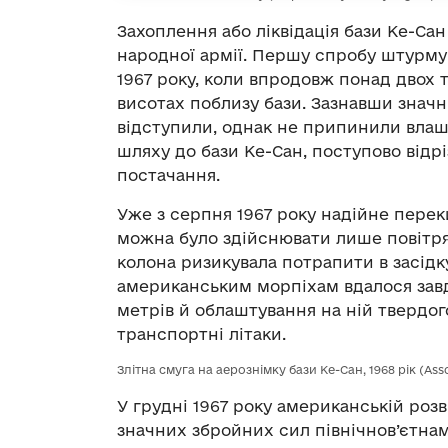
Захоплення або ліквідація бази Ке-Са
народної армії. Першу спробу штурму 
1967 року, коли впродовж понад двох 
висотах поблизу бази. Зазнавши значни
відступили, однак не припинили влаш
шляху до бази Ке-Сан, поступово відрі
постачання.
Уже з серпня 1967 року надійне переки
можна було здійснювати лише повітря
колона ризикувала потрапити в засідк
американським морпіхам вдалося завд
метрів й облаштування на ній твердог
транспортні літаки.
Злітна смуга на аерознімку бази Ке-Сан, 1968 рік (Ass
У грудні 1967 року американській роз
значних збройних сил північнов’єтнамс