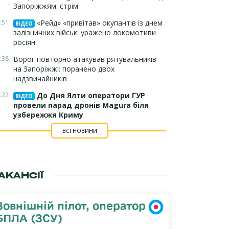
Запоріжжям: стрім
:51
«Рейд» «привітав» окупантів із днем
ВІДЕО
залізничних військ: уражено локомотиви
росіян
:38
Ворог повторно атакував рятувальників
на Запоріжжі: поранено двох
надзвичайників
:22
До Дня Ялти оператори ГУР
ВІДЕО
провели парад дронів Magura біля
узбережжя Криму
ВСІ НОВИНИ
АКАНСІЇ
Зовнішній пілот, оператор
БПЛА (ЗСУ)