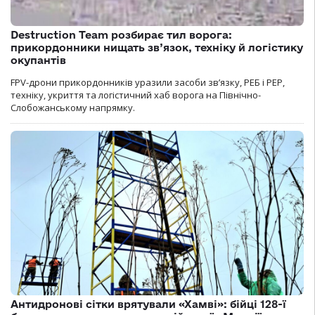
Destruction Team розбирає тил ворога:
прикордонники нищать зв’язок, техніку й логістику
окупантів
FPV-дрони прикордонників уразили засоби зв’язку, РЕБ і РЕР,
техніку, укриття та логістичний хаб ворога на Північно-
Слобожанському напрямку.
Антидронові сітки врятували «Хамві»: бійці 128-ї