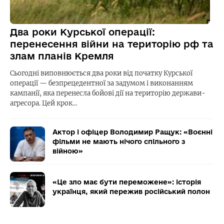
Два роки Курської операції:
перенесення війни на територію рф та
злам планів Кремля
Сьогодні виповнюється два роки від початку Курської
операції — безпрецедентної за задумом і виконанням
кампанії, яка перенесла бойові дії на територію держави-
агресора. Цей крок…
Актор і офіцер Володимир Ращук: «Воєнні
фільми не мають нічого спільного з
війною»
«Це зло має бути переможене»: історія
українця, який пережив російський полон