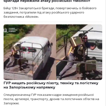
бригади пережили атаку російської «Молнії»
Бійці 128-ї Закарпатської бригади, повертаючись із бойового
завдання, потрапили під атаку російського ударного
безпілотника «Молнія».
ГУР нищать російську піхоту, техніку та логістику
на Запорізькому напрямку
Спецпризначенці ГУР показали кадри знищення російської
піхоти, артилерії, транспорту, дронів та логістичних об’єктів на
Запоріжжі.