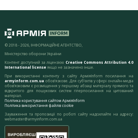
© 2018 - 2026, ІНФОРМАЦІЙНЕ АГЕНТСТВО,
Міністерство оборони України
Контент доступний за ліцензією
Creative Commons Attribution 4.0
International license
якщо не зазначено інше.
При використанні контенту з сайту АрміяInform посилання на
armyinform.com.ua
обов’язкове. Для суб’єктів у сфері онлайн-медіа
обов’язковим є розміщення у першому абзаці матеріалу прямого та
відкритого для пошукових систем гіперпосилання на цитований
матеріал.
Політика користування сайтом АрміяInform
Політика використання файлів cookie
Зауваження та пропозиції по роботі сайту надсилайте на адресу:
webmaster@armyinform.com.ua