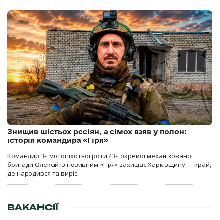
Знищив шістьох росіян, а сімох взяв у полон:
історія командира «Гіря»
Командир 3-ї мотопіхотної роти 43-ї окремої механізованої
бригади Олексій із позивним «Гіря» захищає Харківщину — край,
де народився та виріс.
ВАКАНСІЇ