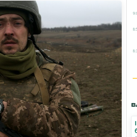
9:
8:
8:
В