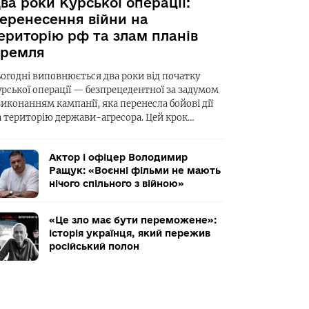
ва роки Курської операції:
еренесення війни на
ериторію рф та злам планів
ремля
ьогодні виповнюється два роки від початку
урської операції — безпрецедентної за задумом
виконанням кампанії, яка перенесла бойові дії
а територію держави-агресора. Цей крок…
Актор і офіцер Володимир
Ращук: «Воєнні фільми не мають
нічого спільного з війною»
«Це зло має бути переможене»:
історія українця, який пережив
російський полон