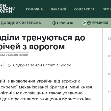
ГОЛОВНА
ВАКАНСІЇ
СОЦЗАХИСТ
ПРО 
ДОВІДНИК ВЕТЕРАНА
зділи тренуються до
10
річей з ворогом
АЖІ З МІСЦЯ ПОДІЙ
10
Слідкуйте за АрміяInform в Google
хв.
10
ій із визволення України від ворожих
 окремої механізованої бригади імені князя
9:
лігонів Миколаївщини також упевнено
ок для ефективного знищення бронетехніки
9: