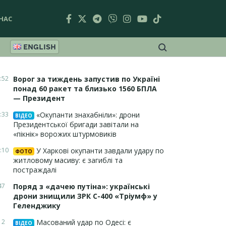
НАС
ENGLISH
:52
Ворог за тиждень запустив по Україні
понад 60 ракет та близько 1560 БПЛА
— Президент
:33
«Окупанти знахабніли»: дрони
ВІДЕО
Президентської бригади завітали на
«пікнік» ворожих штурмовиків
:10
У Харкові окупанти завдали удару по
ФОТО
житловому масиву: є загиблі та
постраждалі
47
Поряд з «дачею путіна»: українські
дрони знищили ЗРК С-400 «Тріумф» у
Геленджику
12
Масований удар по Одесі: є
ВІДЕО