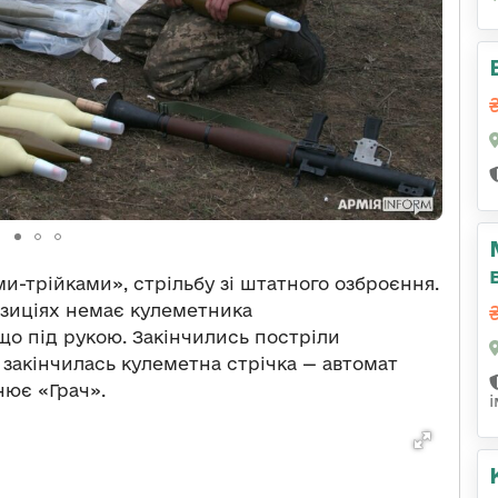
ми-трійками», стрільбу зі штатного озброєння.
позиціях немає кулеметника
що під рукою. Закінчились постріли
 закінчилась кулеметна стрічка — автомат
нює «Грач».