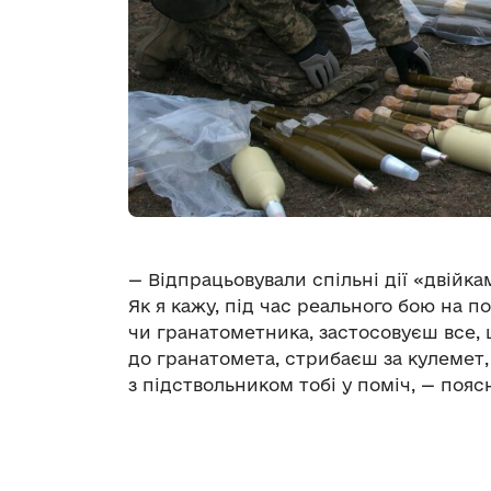
— Відпрацьовували спільні дії «двійка
Як я кажу, під час реального бою на 
чи гранатометника, застосовуєш все, 
до гранатомета, стрибаєш за кулемет,
з підствольником тобі у поміч, — пояс