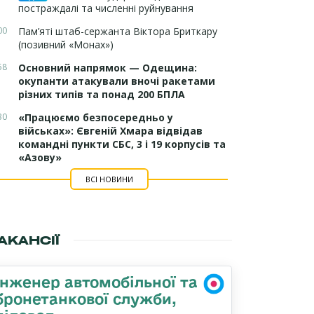
постраждалі та численні руйнування
00
Пам’яті штаб-сержанта Віктора Бриткару
(позивний «Монах»)
58
Основний напрямок — Одещина:
окупанти атакували вночі ракетами
різних типів та понад 200 БПЛА
30
«Працюємо безпосередньо у
військах»: Євгеній Хмара відвідав
командні пункти СБС, 3 і 19 корпусів та
«Азову»
ВСІ НОВИНИ
АКАНСІЇ
Інженер автомобільної та
бронетанкової служби,