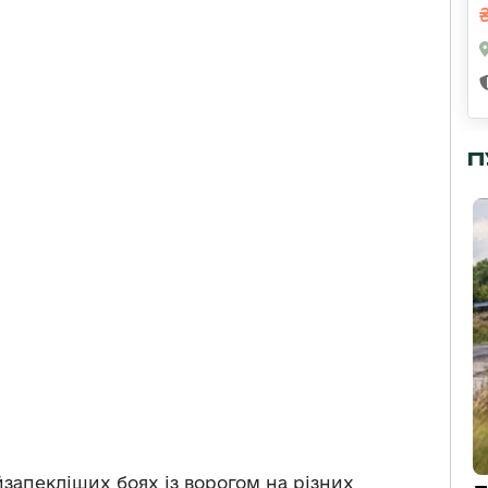
П
запекліших боях із ворогом на різних