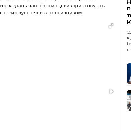
Д
вих завдань час піхотинці використовують
п
о нових зустрічей з противником.
т
К
С
К
і 
н