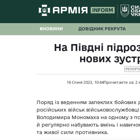
#НОВИНИ
ДОВІДНИК РЕКРУТА
На Півдні підро
нових зуст
РЕПОРТ
16 Січня 2023, 10:44
Прочитаєте за:
2
Поряд із веденням запеклих бойових д
російських військ військовослужбовці
Володимира Мономаха на одному з по
й регулярно набувають вмінь і навич
та живої сили противника.