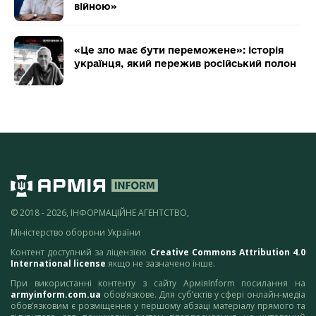
війною»
«Це зло має бути переможене»: історія
українця, який пережив російський полон
© 2018 - 2026, ІНФОРМАЦІЙНЕ АГЕНТСТВО,
Міністерство оборони України
Контент доступний за ліцензією
Creative Commons Attribution 4.0
International license
якщо не зазначено інше.
При використанні контенту з сайту АрміяInform посилання на
armyinform.com.ua
обов’язкове. Для суб’єктів у сфері онлайн-медіа
обов’язковим є розміщення у першому абзаці матеріалу прямого та