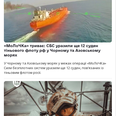
«МоЛоЧКа» триває: СБС уразили ще 12 суден
тіньового флоту рф у Чорному та Азовському
морях
У Чорному та Азовському морях у межах операції «МоЛоЧКа»
Сили безпілотних систем уразили ще 12 суден, пов’язаних із
тіньовим флотом росії.