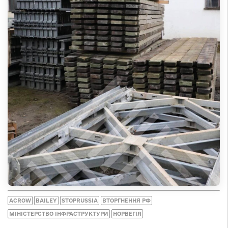
ACROW
BAILEY
STOPRUSSIA
ВТОРГНЕННЯ РФ
МІНІСТЕРСТВО ІНФРАСТРУКТУРИ
НОРВЕГІЯ