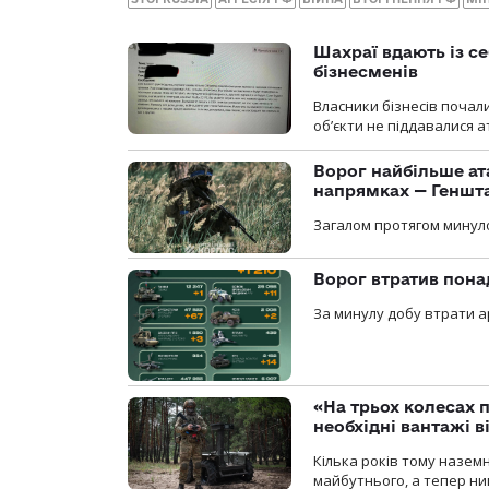
Шахраї вдають із се
бізнесменів
Власники бізнесів почал
об’єкти не піддавалися 
Ворог найбільше ат
напрямках — Геншт
Загалом протягом минуло
Ворог втратив пона
За минулу добу втрати ар
«На трьох колесах 
необхідні вантажі 
Кілька років тому назем
майбутнього, а тепер ни