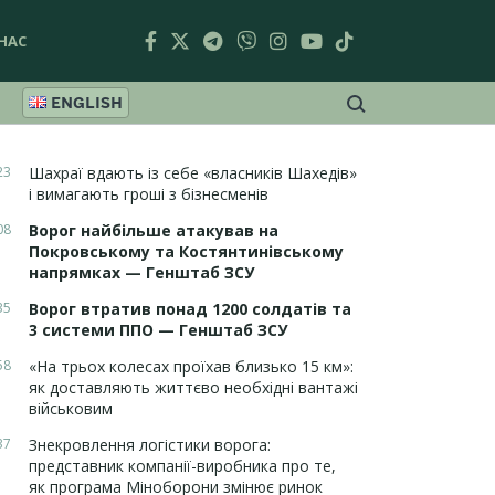
НАС
ENGLISH
23
Шахраї вдають із себе «власників Шахедів»
і вимагають гроші з бізнесменів
08
Ворог найбільше атакував на
Покровському та Костянтинівському
напрямках — Генштаб ЗСУ
35
Ворог втратив понад 1200 солдатів та
3 системи ППО — Генштаб ЗСУ
58
«На трьох колесах проїхав близько 15 км»:
як доставляють життєво необхідні вантажі
військовим
37
Знекровлення логістики ворога:
представник компанії-виробника про те,
як програма Міноборони змінює ринок