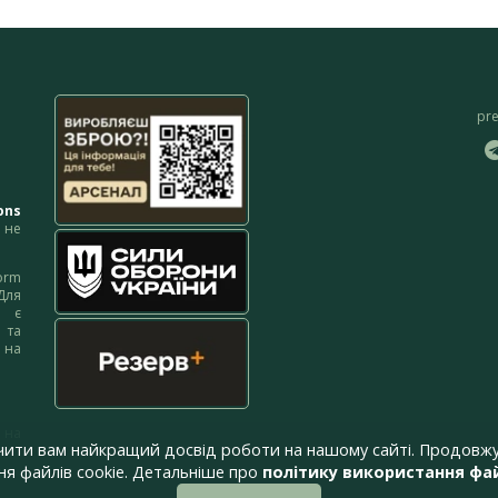
pr
ons
не
orm
Для
м є
 та
 на
 на
чити вам найкращий досвід роботи на нашому сайті. Продовжу
я файлів cookie. Детальніше про
політику використання фай