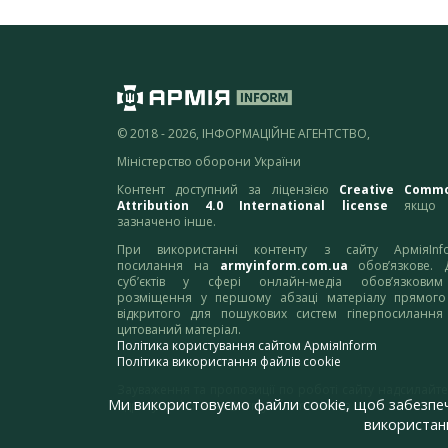
© 2018 - 2026, ІНФОРМАЦІЙНЕ АГЕНТСТВО,
Міністерство оборони України
Контент доступний за ліцензією
Creative Comm
Attribution 4.0 International license
якщо 
зазначено інше.
При використанні контенту з сайту АрміяInf
посилання на
armyinform.com.ua
обов’язкове. 
суб’єктів у сфері онлайн-медіа обов’язкови
розміщення у першому абзаці матеріалу прямого
відкритого для пошукових систем гіперпосилання
цитований матеріал.
Політика користування сайтом АрміяInform
Політика використання файлів cookie
Зауваження та пропозиції по роботі сайту надсилайте
Ми використовуємо файли cookie, щоб забезпе
адресу:
webmaster@armyinform.com.ua
використанн