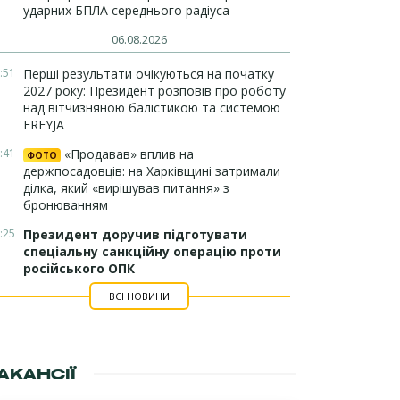
ударних БПЛА середнього радіуса
06.08.2026
:51
Перші результати очікуються на початку
2027 року: Президент розповів про роботу
над вітчизняною балістикою та системою
FREYJA
:41
«Продавав» вплив на
ФОТО
держпосадовців: на Харківщині затримали
ділка, який «вирішував питання» з
бронюванням
:25
Президент доручив підготувати
спеціальну санкційну операцію проти
російського ОПК
ВСІ НОВИНИ
АКАНСІЇ