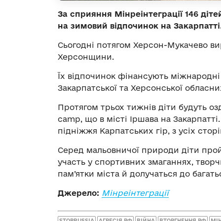
За сприяння Мінреінтеграції 146 діте
на зимовий відпочинок на Закарпатті
Сьогодні потягом Херсон-Мукачево ви
Херсонщини.
Їх відпочинок фінансують міжнародні 
Закарпатської та Херсонської обласни
Протягом трьох тижнів діти будуть оз
camp, що в місті Іршава на Закарпатт
підніжжя Карпатських гір, з усіх стор
Серед мальовничої природи діти пройд
участь у спортивних змаганнях, творч
пам’ятки міста й долучаться до багать
Джерело:
Мінреінтеграції
STOPRUSSIA
АГРЕСІЯ РФ
ВІЙНА
ВТОРГНЕННЯ РФ
МІН