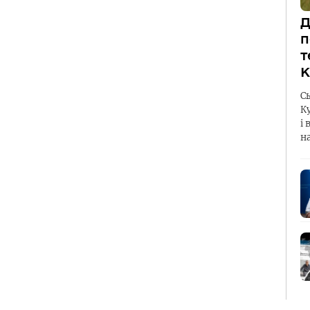
Д
п
т
К
С
К
і 
н