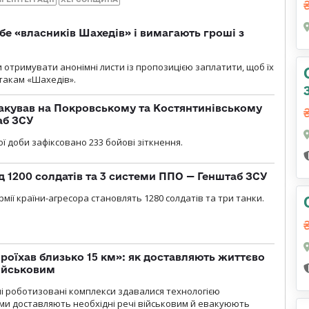
бе «власників Шахедів» і вимагають гроші з
и отримувати анонімні листи із пропозицією заплатити, щоб їх
атакам «Шахедів».
акував на Покровському та Костянтинівському
аб ЗСУ
ї доби зафіксовано 233 бойові зіткнення.
д 1200 солдатів та 3 системи ППО — Генштаб ЗСУ
мії країни-агресора становлять 1280 солдатів та три танки.
проїхав близько 15 км»: як доставляють життєво
військовим
ні роботизовані комплекси здавалися технологією
ми доставляють необхідні речі військовим й евакуюють