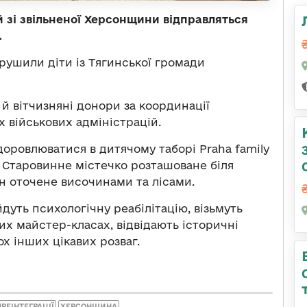
й зі звільненої Херсонщини відправляться
.
рушили діти із Тягинської громади
й вітчизняні донори за координації
х військових адміністрацій.
доровлюватися в дитячому таборі Praha family
і. Старовинне містечко розташоване біля
ін оточене височинами та лісами.
уть психологічну реабілітацію, візьмуть
их майстер-класах, відвідають історичні
ох інших цікавих розваг.
РЕІНТЕГРАЦІЇ
ХЕРСОНЩИНА