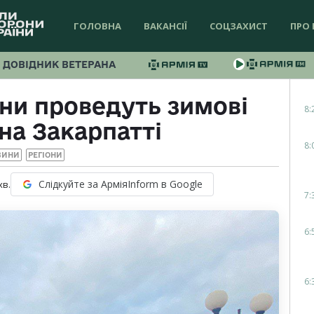
ГОЛОВНА
ВАКАНСІЇ
СОЦЗАХИСТ
ПРО 
ДОВІДНИК ВЕТЕРАНА
ни проведуть зимові
8:
на Закарпатті
8:
ВИНИ
РЕГІОНИ
Слідкуйте за АрміяInform в Google
хв.
7:
6:
6: