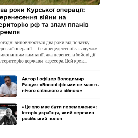
ва роки Курської операції:
еренесення війни на
ериторію рф та злам планів
ремля
ьогодні виповнюється два роки від початку
урської операції — безпрецедентної за задумом
виконанням кампанії, яка перенесла бойові дії
а територію держави-агресора. Цей крок…
Актор і офіцер Володимир
Ращук: «Воєнні фільми не мають
нічого спільного з війною»
«Це зло має бути переможене»:
історія українця, який пережив
російський полон