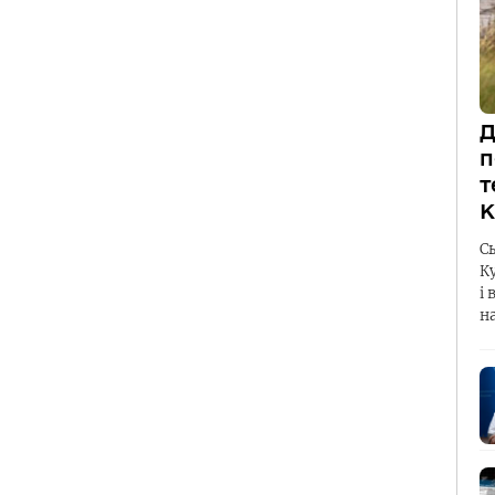
Д
п
т
К
С
К
і 
н