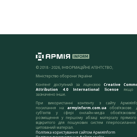
© 2018 - 2026, ІНФОРМАЦІЙНЕ АГЕНТСТВО,
Міністерство оборони України
Контент доступний за ліцензією
Creative Comm
Attribution 4.0 International license
якщо 
зазначено інше.
При використанні контенту з сайту АрміяInf
посилання на
armyinform.com.ua
обов’язкове. 
суб’єктів у сфері онлайн-медіа обов’язкови
розміщення у першому абзаці матеріалу прямого
відкритого для пошукових систем гіперпосилання
цитований матеріал.
Політика користування сайтом АрміяInform