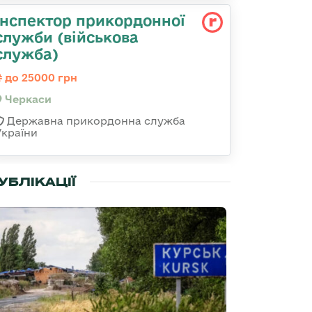
Інспектор прикордонної
служби (військова
служба)
до 25000 грн
Черкаси
Державна прикордонна служба
України
УБЛІКАЦІЇ