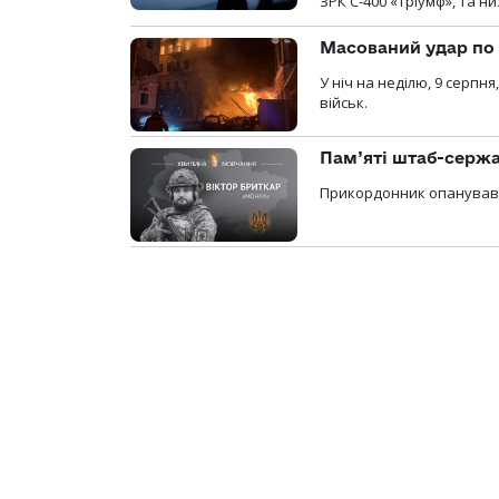
ЗРК С-400 «Тріумф», та н
Масований удар по 
У ніч на неділю, 9 серпн
військ.
Пам’яті штаб-сержа
Прикордонник опанував 