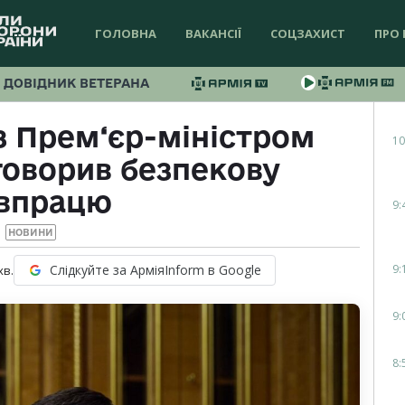
ГОЛОВНА
ВАКАНСІЇ
СОЦЗАХИСТ
ПРО 
ДОВІДНИК ВЕТЕРАНА
з Прем‘єр-міністром
10
говорив безпекову
івпрацю
9:
НОВИНИ
9:
Слідкуйте за АрміяInform в Google
хв.
9:
8: