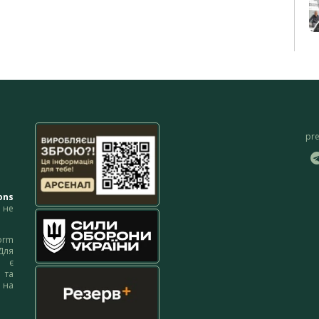
pr
ons
не
orm
Для
м є
 та
 на