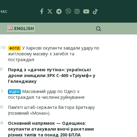
НАС
ENGLISH
:10
У Харкові окупанти завдали удару по
ФОТО
житловому масиву: є загиблі та
постраждалі
47
Поряд з «дачею путіна»: українські
дрони знищили ЗРК С-400 «Тріумф» у
Геленджику
12
Масований удар по Одесі: є
ВІДЕО
постраждалі та численні руйнування
00
Пам’яті штаб-сержанта Віктора Бриткару
(позивний «Монах»)
58
Основний напрямок — Одещина:
окупанти атакували вночі ракетами
різних типів та понад 200 БПЛА