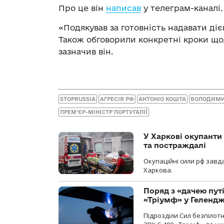
Про це він
написав
у телеграм-каналі.
«Подякував за готовність надавати ді
Також обговорили конкретні кроки що
зазначив він.
STOPRUSSIA
АГРЕСІЯ РФ
АНТОНІО КОШТА
ВОЛОДИМИ
ПРЕМ‘ЄР-МІНІСТР ПОРТУГАЛІЇ
У Харкові окупанти
та постраждалі
Окупаційні сили рф завд
Харкова.
Поряд з «дачею пут
«Тріумф» у Геленд
Підрозділи Сил безпілот