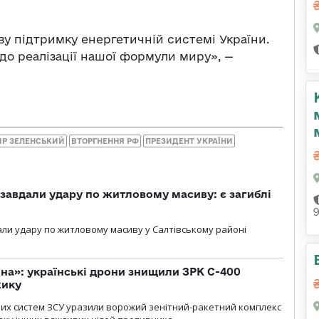
єву підтримку енергетичній системі України.
до реалізації нашої формули миру», —
Р ЗЕЛЕНСЬКИЙ
ВТОРГНЕННЯ РФ
ПРЕЗИДЕНТ УКРАЇНИ
 завдали удару по житловому масиву: є загиблі
али удару по житловому масиву у Салтівському районі
іна»: українські дрони знищили ЗРК С-400
жику
них систем ЗСУ уразили ворожий зенітний-ракетний комплекс