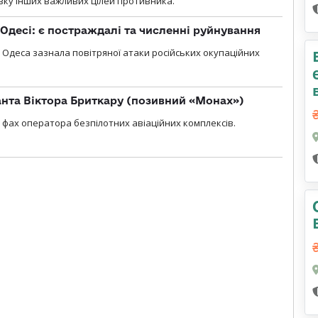
изку інших важливих цілей противника.
Одесі: є постраждалі та численні руйнування
я, Одеса зазнала повітряної атаки російських окупаційних
нта Віктора Бриткару (позивний «Монах»)
фах оператора безпілотних авіаційних комплексів.