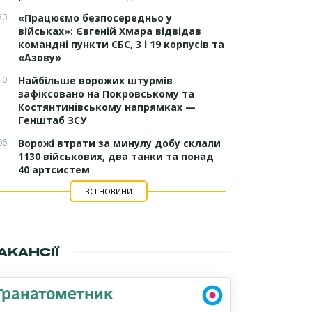
30
«Працюємо безпосередньо у
військах»: Євгеній Хмара відвідав
командні пункти СБС, 3 і 19 корпусів та
«Азову»
10
Найбільше ворожих штурмів
зафіксовано на Покровському та
Костянтинівському напрямках —
Генштаб ЗСУ
06
Ворожі втрати за минулу добу склали
1130 військових, два танки та понад
40 артсистем
ВСІ НОВИНИ
АКАНСІЇ
Гранатометник