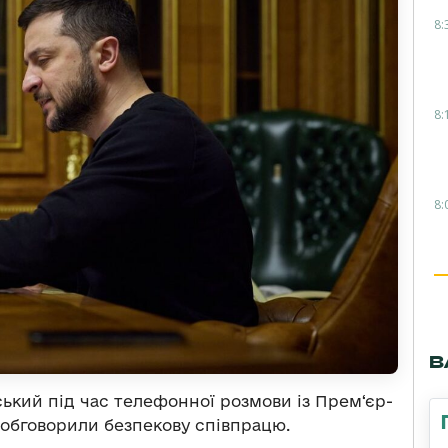
8:
8:
8:
В
кий під час телефонної розмови із Прем‘єр-
 обговорили безпекову співпрацю.