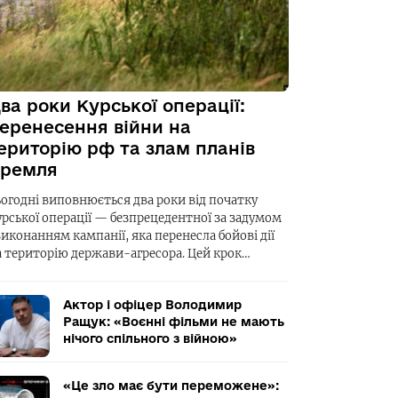
ва роки Курської операції:
еренесення війни на
ериторію рф та злам планів
ремля
ьогодні виповнюється два роки від початку
урської операції — безпрецедентної за задумом
виконанням кампанії, яка перенесла бойові дії
а територію держави-агресора. Цей крок…
Актор і офіцер Володимир
Ращук: «Воєнні фільми не мають
нічого спільного з війною»
«Це зло має бути переможене»: