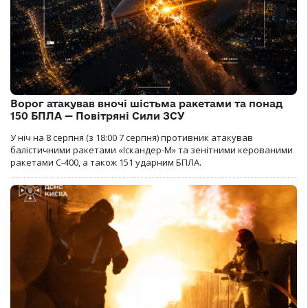
Ворог атакував вночі шістьма ракетами та понад
150 БПЛА — Повітряні Сили ЗСУ
У ніч на 8 серпня (з 18:00 7 серпня) противник атакував
балістичними ракетами «Іскандер-М» та зенітними керованими
ракетами С-400, а також 151 ударним БПЛА.