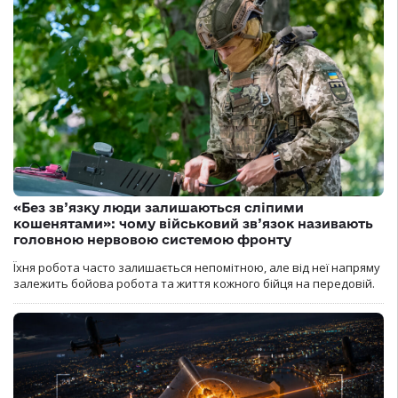
«Без зв’язку люди залишаються сліпими
кошенятами»: чому військовий зв’язок називають
головною нервовою системою фронту
Їхня робота часто залишається непомітною, але від неї напряму
залежить бойова робота та життя кожного бійця на передовій.