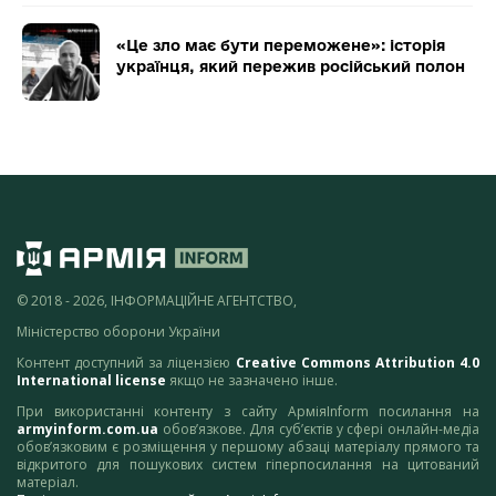
«Це зло має бути переможене»: історія
українця, який пережив російський полон
© 2018 - 2026, ІНФОРМАЦІЙНЕ АГЕНТСТВО,
Міністерство оборони України
Контент доступний за ліцензією
Creative Commons Attribution 4.0
International license
якщо не зазначено інше.
При використанні контенту з сайту АрміяInform посилання на
armyinform.com.ua
обов’язкове. Для суб’єктів у сфері онлайн-медіа
обов’язковим є розміщення у першому абзаці матеріалу прямого та
відкритого для пошукових систем гіперпосилання на цитований
матеріал.