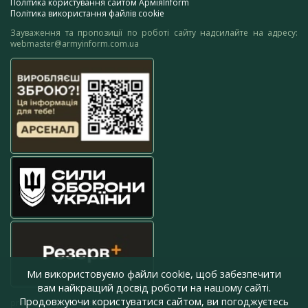
Політика користування сайтом АрміяInform
Політика використання файлів cookie
Зауваження та пропозиції по роботі сайту надсилайте на адресу:
webmaster@armyinform.com.ua
Ми використовуємо файли cookie, щоб забезпечити
вам найкращий досвід роботи на нашому сайті.
Продовжуючи користуватися сайтом, ви погоджуєтесь
press@armyinform.com.ua