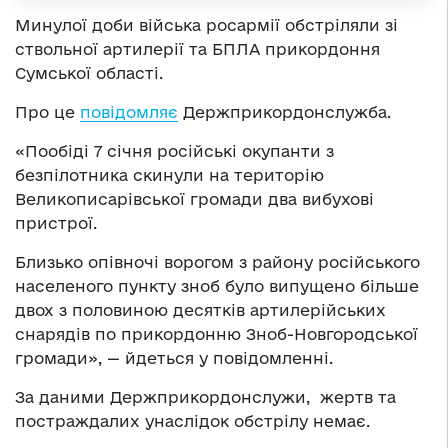
Минулої доби війська росармії обстріляли зі
ствольної артилерії та БПЛА прикордоння
Сумської області.
Про це
повідомляє
Держприкордонслужба.
«Пообіді 7 січня російські окупанти з
безпілотника скинули на територію
Великописарівської громади два вибухові
пристрої.
Близько опівночі ворогом з району російського
населеного пункту зноб було випущено більше
двох з половиною десятків артилерійських
снарядів по прикордонню Зноб-Новгородської
громади», — йдеться у повідомленні.
За даними Держприкордонслужи, жертв та
постраждалих унаслідок обстрілу немає.