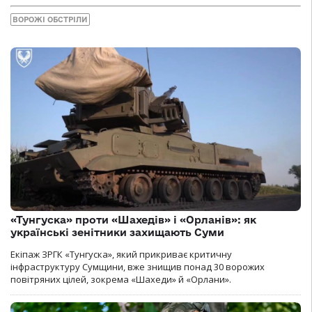
ВОРОЖІ ОБСТРІЛИ
«Тунгуска» проти «Шахедів» і «Орланів»: як
українські зенітники захищають Суми
Екіпаж ЗРГК «Тунгуска», який прикриває критичну
інфраструктуру Сумщини, вже знищив понад 30 ворожих
повітряних цілей, зокрема «Шахеди» й «Орлани».