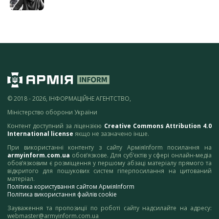
© 2018 - 2026, ІНФОРМАЦІЙНЕ АГЕНТСТВО,
Міністерство оборони України
Контент доступний за ліцензією
Creative Commons Attribution 4.0
International license
якщо не зазначено інше.
При використанні контенту з сайту АрміяInform посилання на
armyinform.com.ua
обов’язкове. Для суб’єктів у сфері онлайн-медіа
обов’язковим є розміщення у першому абзаці матеріалу прямого та
відкритого для пошукових систем гіперпосилання на цитований
матеріал.
Політика користування сайтом АрміяInform
Політика використання файлів cookie
Зауваження та пропозиції по роботі сайту надсилайте на адресу:
webmaster@armyinform.com.ua