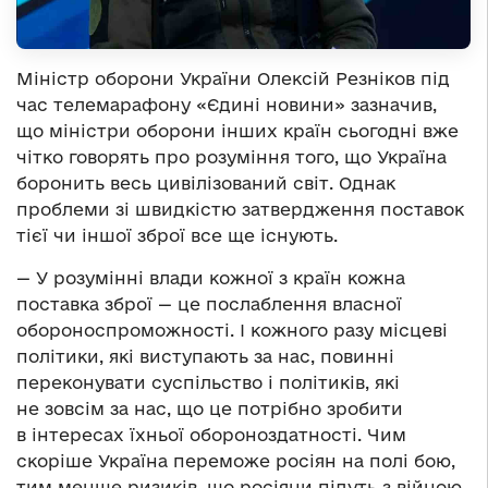
Міністр оборони України Олексій Резніков під
час телемарафону «Єдині новини» зазначив,
що
міністри оборони інших країн сьогодні вже
чітко говорять про розуміння того, що
Україна
боронить весь цивілізований світ. Однак
проблеми зі
швидкістю затвердження поставок
тієї чи
іншої зброї все ще
існують.
— У розумінні влади кожної з країн кожна
поставка зброї — це послаблення власної
обороноспроможності. І кожного разу місцеві
політики, які виступають за нас, повинні
переконувати суспільство і політиків, які
не зовсім за нас, що це потрібно зробити
в інтересах їх
ньої
обороноздатності. Чим
скоріше Україна переможе росіян на полі бою,
тим менше ризиків, що росіяни підуть з війною