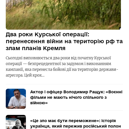
Два роки Курської операції:
перенесення війни на територію рф та
злам планів Кремля
Сьогодні виповнюється два роки від початку Курської
операції — безпрецедентної за задумом і виконанням
кампанії, яка перенесла бойові дії на територію держави-
агресора. Цей крок…
Актор і офіцер Володимир Ращук: «Воєнні
фільми не мають нічого спільного з
війною»
«Це зло має бути переможене»: історія
українця, який пережив російський полон