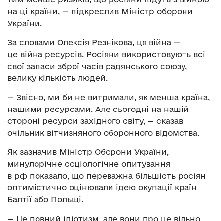
на ці країни, — підкреслив Міністр оборони
України.
За словами Олексія Резнікова, ця війна —
це війна ресурсів. Росіяни використовують всі
свої запаси зброї часів
р
адянського
с
оюзу,
велику кількість людей.
— Звісно, ми би не витримали, як менша країна,
нашими ресурсами. Але сьогодні на нашій
стороні ресурси західного світу, — сказав
очільник вітчизняного оборонного відомства.
Як зазначив Міністр Оборони України,
минулорічне соціологічне опитування
в
рф
показало, що переважна більшість росіян
оптимістично оцінювали ідею окупації країн
Балтії або Польщі.
— Це повний ідіотизм, але вони про це вільно