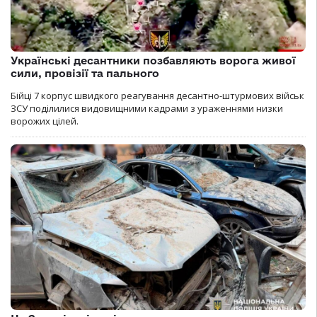
Українські десантники позбавляють ворога живої
сили, провізії та пального
Бійці 7 корпус швидкого реагування десантно-штурмових військ
ЗСУ поділилися видовищними кадрами з ураженнями низки
ворожих цілей.