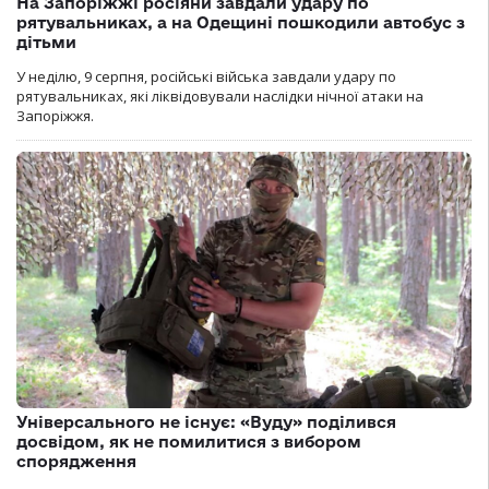
На Запоріжжі росіяни завдали удару по
рятувальниках, а на Одещині пошкодили автобус з
дітьми
У неділю, 9 серпня, російські війська завдали удару по
рятувальниках, які ліквідовували наслідки нічної атаки на
Запоріжжя.
Універсального не існує: «Вуду» поділився
досвідом, як не помилитися з вибором
спорядження