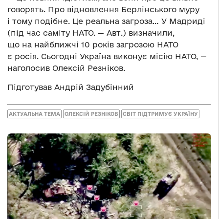
говорять. Про відновлення Берлінського муру
і тому подібне. Це реальна загроза… У Мадриді
(під час саміту НАТО
.
—
Авт.
) визначили,
що на найближчі 10 років загрозою НАТО
є
р
осія. Сьогодні Україна виконує місію НАТО, —
наголосив Олексій Резніков.
Підготував Андрій Задубінний
АКТУАЛЬНА ТЕМА
ОЛЕКСІЙ РЕЗНІКОВ
СВІТ ПІДТРИМУЄ УКРАЇНУ