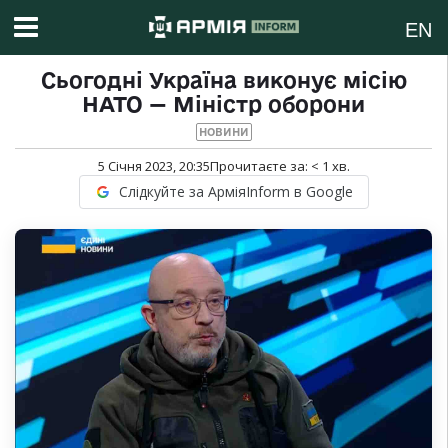
EN
Сьогодні Україна виконує місію
НАТО — Міністр оборони
НОВИНИ
5 Січня 2023, 20:35
Прочитаєте за:
< 1
хв.
Слідкуйте за АрміяInform в Google