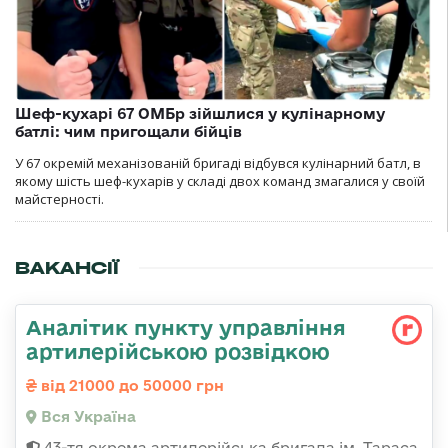
Шеф-кухарі 67 ОМБр зійшлися у кулінарному
батлі: чим пригощали бійців
У 67 окремій механізованій бригаді відбувся кулінарний батл, в
якому шість шеф-кухарів у складі двох команд змагалися у своїй
майстерності.
ВАКАНСІЇ
Аналітик пункту управління
артилерійською розвідкою
від 21000 до 50000 грн
Вся Україна
43-тя окрема артилерійська бригада ім. Тараса