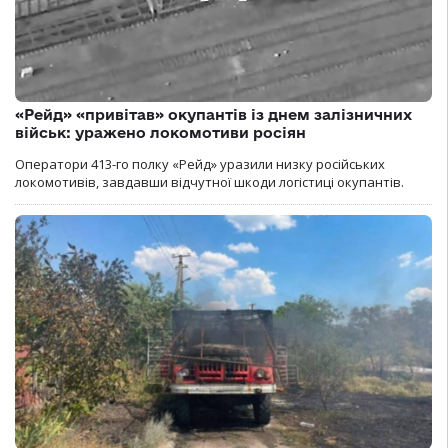
«Рейд» «привітав» окупантів із днем залізничних
військ: уражено локомотиви росіян
Оператори 413-го полку «Рейд» уразили низку російських
локомотивів, завдавши відчутної шкоди логістиці окупантів.