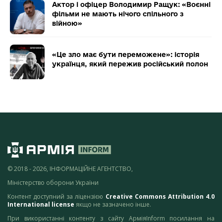
Актор і офіцер Володимир Ращук: «Воєнні
фільми не мають нічого спільного з
війною»
«Це зло має бути переможене»: історія
українця, який пережив російський полон
© 2018 - 2026, ІНФОРМАЦІЙНЕ АГЕНТСТВО,
Міністерство оборони України
Контент доступний за ліцензією
Creative Commons Attribution 4.0
International license
якщо не зазначено інше.
При використанні контенту з сайту АрміяInform посилання на