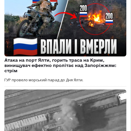
Атака на порт Ялти, горить траса на Крим,
винищувач ефектно пролітає над Запоріжжям:
стрім
ГУР провело морський парад до Дня Ялти.