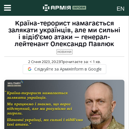
EN
Країна-терорист намагається
залякати українців, але ми сильні
і відіб’ємо атаки — генерал-
лейтенант Олександр Павлюк
НОВИНИ
2 Січня 2023, 20:23
Прочитаєте за:
< 1
хв.
Слідкуйте за АрміяInform в Google