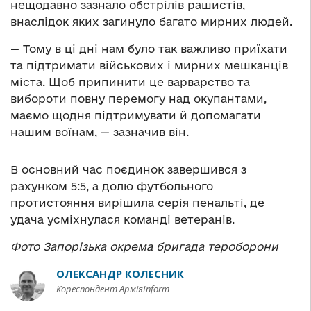
нещодавно зазнало обстрілів рашистів,
внаслідок яких загинуло багато мирних людей.
— Т
ому в ці дні нам було так важливо приїхати
та підтримати військових і мирних мешканців
міста. Щоб припинити це варварство та
вибороти повну перемогу над окупантами,
маємо щодня підтримувати й допомагати
нашим воїнам,
—
зазначив він.
В основний час поєдинок завершився з
рахунком 5:5, а долю футбольного
протистояння вирішила серія пенальті, де
удача усміхнулася команді ветеранів.
Фото Запорізька окрема бригада тероборони
ОЛЕКСАНДР КОЛЕСНИК
Кореспондент АрміяInform