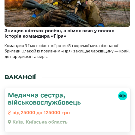
Знищив шістьох росіян, а сімох взяв у полон:
історія командира «Гіря»
Командир 3-ї мотопіхотної роти 43-ї окремої механізованої
бригади Олексій із позивним «Гіря» захищає Харківщину — край,
де народився та виріс.
ВАКАНСІЇ
Медична сестpа,
військовослужбовець
від 25000 до 125000 грн
Київ, Київська область