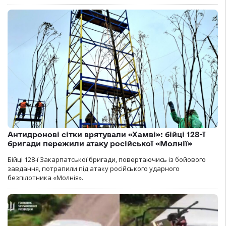
Антидронові сітки врятували «Хамві»: бійці 128-ї
бригади пережили атаку російської «Молнії»
Бійці 128-ї Закарпатської бригади, повертаючись із бойового
завдання, потрапили під атаку російського ударного
безпілотника «Молнія».