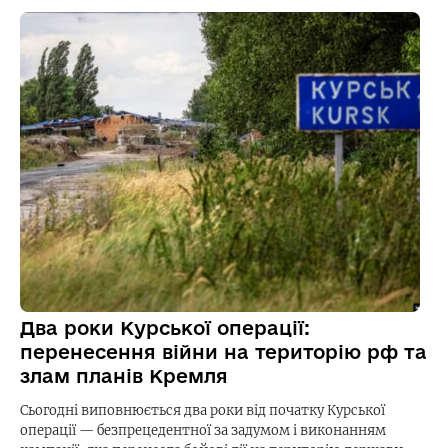
Два роки Курської операції:
перенесення війни на територію рф та
злам планів Кремля
Сьогодні виповнюється два роки від початку Курської
операції — безпрецедентної за задумом і виконанням