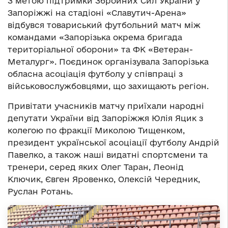
З метою підтримки Збройних Сил України у
Запоріжжі на стадіоні
«
Славутич-Арена
»
відбувся товариський футбольний матч між
командами
«
Запорізька окрема бригада
територіальної оборони
»
та ФК
«
Ветеран-
Металург
»
. Поєдинок організувала Запорізька
обласна асоціація футболу у співпраці з
військовослужбовцями, що захищають регіон.
Привітати учасників матчу приїхали народні
депутати України від Запоріжжя Юлія Яцик з
колегою по фракції Миколою Тищенком,
президент української асоціації футболу Андрій
Павелко, а також наші видатні спортсмени та
тренери, серед яких Олег Таран, Леонід
Ключик, Євген Яровенко, Олексій Чередник,
Руслан Ротань.