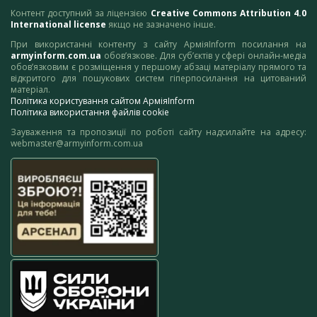
Контент доступний за ліцензією
Creative Commons Attribution 4.0
International license
якщо не зазначено інше.
При використанні контенту з сайту АрміяInform посилання на
armyinform.com.ua
обов’язкове. Для суб’єктів у сфері онлайн-медіа
обов’язковим є розміщення у першому абзаці матеріалу прямого та
відкритого для пошукових систем гіперпосилання на цитований
матеріал.
Політика користування сайтом АрміяInform
Політика використання файлів cookie
Зауваження та пропозиції по роботі сайту надсилайте на адресу:
webmaster@armyinform.com.ua