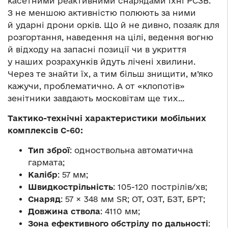
касетними реактивними снарядами їхні РСЗВ.
З не меншою активністю полюють за ними
й ударні дрони орків. Що й не дивно, позаяк для
розгортання, наведення на цілі, ведення вогню
й відходу на запасні позиції чи в укриття
у наших розрахунків йдуть лічені хвилини.
Через те знайти їх, а тим більш знищити, м’яко
кажучи, проблематично. А от «клопотів»
зенітники завдають московітам ще тих…
Тактико-технічні характеристики мобільних
комплексів С-60:
Тип зброї
: одноствольна автоматична
гармата;
Калібр
: 57 мм;
Швидкострільність
: 105-120 пострілів/хв;
Снаряд
: 57 × 348 мм SR; ОТ, ОЗТ, БЗТ, БРТ;
Довжина ствола
: 4110 мм;
Зона ефективного обстрілу по дальності
: