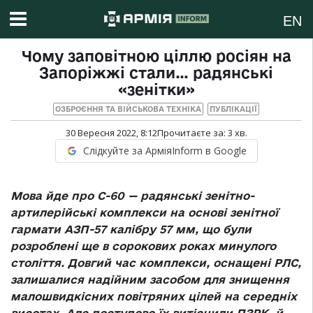
EN
Чому заповітною ціллю росіян на
Запоріжжі стали… радянські
«зенітки»
ОЗБРОЄННЯ ТА ВІЙСЬКОВА ТЕХНІКА
ПУБЛІКАЦІЇ
30 Вересня 2022, 8:12
Прочитаєте за:
3
хв.
Слідкуйте за АрміяInform в Google
Мова йде про С-60 —
радянські зенітно-
артилерійські комплекси на основі зенітної
гармати АЗП-57 калібру 57 мм, що були
розроблені ще в сорокових роках минулого
століття. Довгий час комплекси, оснащені РЛС,
залишалися надійним засобом для знищення
малошвидкісних повітряних цілей на середніх