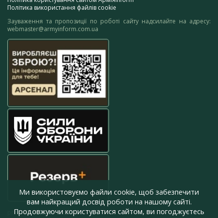
Політика використання файлів cookie
Зауваження та пропозиції по роботі сайту надсилайте на адресу:
webmaster@armyinform.com.ua
Ми використовуємо файли cookie, щоб забезпечити
вам найкращий досвід роботи на нашому сайті.
Продовжуючи користуватися сайтом, ви погоджуєтесь
press@armyinform.com.ua