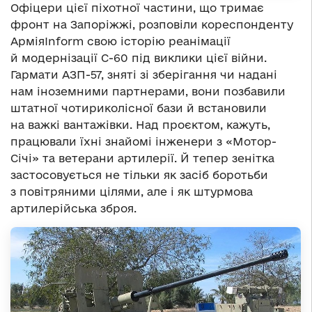
Офіцери цієї піхотної частини, що тримає
фронт на Запоріжжі, розповіли кореспонденту
АрміяInform свою історію реанімації
й модернізації С-60 під виклики цієї війни.
Гармати АЗП-57, зняті зі зберігання чи надані
нам іноземними партнерами, вони позбавили
штатної чотириколісної бази й встановили
на важкі вантажівки. Над проєктом, кажуть,
працювали їхні знайомі інженери з «Мотор-
Січі» та ветерани артилерії. Й тепер зенітка
застосовується не тільки як засіб боротьби
з повітряними цілями, але і як штурмова
артилерійська зброя.