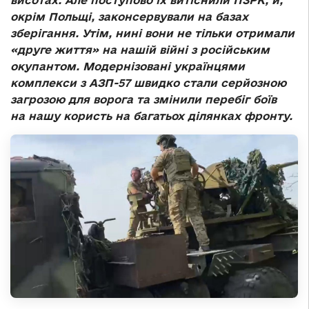
висотах. Але поступово їх витіснили ПЗРК, й,
окрім Польщі, законсервували на базах
зберігання. Утім, нині вони не тільки отримали
«друге життя» на нашій війні з російським
окупантом. Модернізовані українцями
комплекси з АЗП-57 швидко стали серйозною
загрозою для ворога та змінили перебіг боїв
на нашу користь на багатьох ділянках фронту.