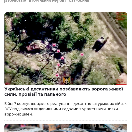
STOPRUSSIA
ВТОРГНЕННЯ РФ
ОВТ
ОЗБРОЄННЯ
Українські десантники позбавляють ворога живої
сили, провізії та пального
Бійці 7 корпус швидкого реагування десантно-штурмових військ
ЗСУ поділилися видовищними кадрами з ураженнями низки
ворожих цілей.