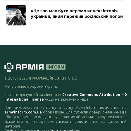
«Це зло має бути переможене»: історія
українця, який пережив російський полон
© 2018 - 2026, ІНФОРМАЦІЙНЕ АГЕНТСТВО,
Міністерство оборони України
Контент доступний за ліцензією
Creative Commons Attribution 4.0
International license
якщо не зазначено інше.
При використанні контенту з сайту АрміяInform посилання на
armyinform.com.ua
обов’язкове. Для суб’єктів у сфері онлайн-медіа
обов’язковим є розміщення у першому абзаці матеріалу прямого та
відкритого для пошукових систем гіперпосилання на цитований
матеріал.
Політика користування сайтом АрміяInform