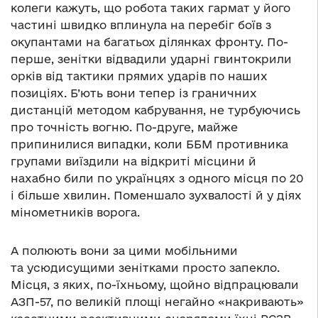
колеги кажуть, що робота таких гармат у його
частині швидко вплинула на перебіг боїв з
окупантами на багатьох ділянках фронту. По-
перше, зенітки відвадили ударні гвинтокрили
орків від тактики прямих ударів по наших
позиціях. Б’ють вони тепер із граничних
дистанцій методом кабрування, не турбуючись
про точність вогню. По-друге, майже
припинилися випадки, коли ББМ противника
групами виїздили на відкриті місцини й
нахабно били по українцях з одного місця по 20
і більше хвилин. Поменшало зухвалості й у діях
мінометників ворога.
А полюють вони за цими мобільними
та усюдисущими зенітками просто запекло.
Місця, з яких, по-їхньому, щойно відпрацювали
АЗП-57, по великій площі негайно «накривають»