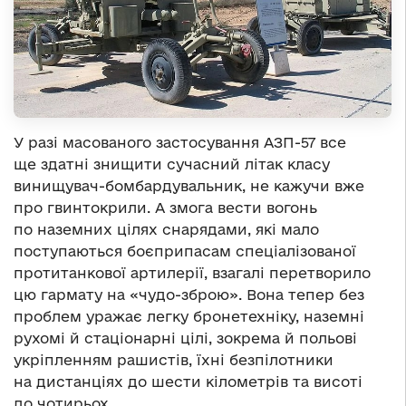
У разі масованого застосування АЗП-57 все
ще здатні знищити сучасний літак класу
винищувач-бомбардувальник, не кажучи вже
про гвинтокрили. А змога вести вогонь
по наземних цілях снарядами, які мало
поступаються боєприпасам спеціалізованої
протитанкової артилерії, взагалі перетворило
цю гармату на «чудо-зброю». Вона тепер без
проблем уражає легку бронетехніку, наземні
рухомі й стаціонарні цілі, зокрема й польові
укріпленням рашистів, їхні безпілотники
на дистанціях до шести кілометрів та висоті
до чотирьох.