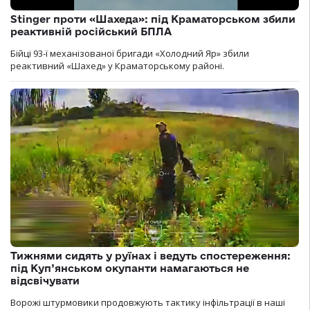
Stinger проти «Шахеда»: під Краматорськом збили
реактивній російський БПЛА
Бійці 93-ї механізованої бригади «Холодний Яр» збили
реактивний «Шахед» у Краматорському районі.
Тижнями сидять у руїнах і ведуть спостереження:
під Куп’янськом окупанти намагаються не
відсвічувати
Ворожі штурмовики продовжують тактику інфільтрації в наші