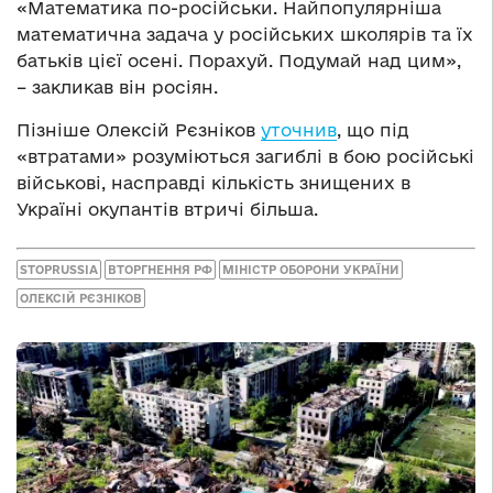
«Математика по-російськи. Найпопулярніша
математична задача у російських школярів та їх
батьків цієї осені. Порахуй. Подумай над цим»,
– закликав він росіян.
Пізніше Олексій Рєзніков
уточнив
, що під
«втратами» розуміються загиблі в бою російські
військові, насправді кількість знищених в
Україні окупантів втричі більша.
STOPRUSSIA
ВТОРГНЕННЯ РФ
МІНІСТР ОБОРОНИ УКРАЇНИ
ОЛЕКСІЙ РЄЗНІКОВ