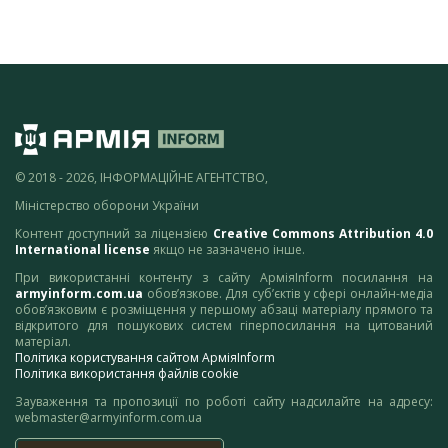
© 2018 - 2026, ІНФОРМАЦІЙНЕ АГЕНТСТВО,
Міністерство оборони України
Контент доступний за ліцензією
Creative Commons Attribution 4.0
International license
якщо не зазначено інше.
При використанні контенту з сайту АрміяInform посилання на
armyinform.com.ua
обов’язкове. Для суб’єктів у сфері онлайн-медіа
обов’язковим є розміщення у першому абзаці матеріалу прямого та
відкритого для пошукових систем гіперпосилання на цитований
матеріал.
Політика користування сайтом АрміяInform
Політика використання файлів cookie
Зауваження та пропозиції по роботі сайту надсилайте на адресу:
webmaster@armyinform.com.ua