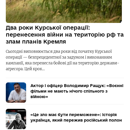
Два роки Курської операції:
перенесення війни на територію рф та
злам планів Кремля
Сьогодні виповнюється два роки від початку Курської
операції — безпрецедентної за задумом і виконанням
кампанії, яка перенесла бойові дії на територію держави-
агресора. Цей крок…
Актор і офіцер Володимир Ращук: «Воєнні
фільми не мають нічого спільного з
війною»
«Це зло має бути переможене»: історія
українця, який пережив російський полон