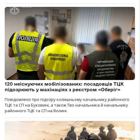
120 неіснуючих мобілізованих: посадовців ТЦК
підозрюють у махінаціях з реєстром «Оберіг»
Повідомлено про підозру колишньому начальнику районного
ТЦК та СП на Буковині, а також Тво начальника й начальнику
районного ТЦК та СП на Волині.