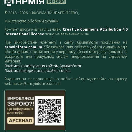
© 2018 - 2026, ІНФОРМАЦІЙНЕ АГЕНТСТВО,
Міністерство оборони України
Контент доступний за ліцензією
Creative Commons Attribution 4.0
International license
якщо не зазначено інше.
При використанні контенту з сайту АрміяInform посилання на
armyinform.com.ua
обов’язкове. Для суб’єктів у сфері онлайн-медіа
обов’язковим є розміщення у першому абзаці матеріалу прямого та
відкритого для пошукових систем гіперпосилання на цитований
матеріал.
Політика користування сайтом АрміяInform
Політика використання файлів cookie
Зауваження та пропозиції по роботі сайту надсилайте на адресу:
webmaster@armyinform.com.ua