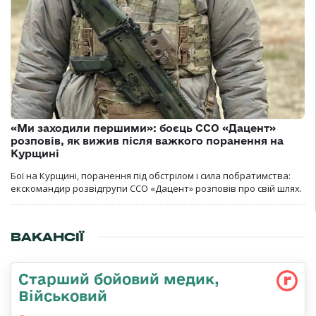
«Ми заходили першими»: боєць ССО «Дацент»
розповів, як вижив після важкого поранення на
Курщині
Бої на Курщині, поранення під обстрілом і сила побратимства:
екскомандир розвідгрупи ССО «Дацент» розповів про свій шлях.
ВАКАНСІЇ
Старший бойовий медик,
Військовий