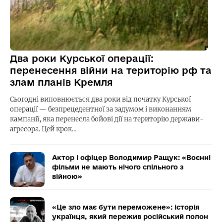
Два роки Курської операції:
перенесення війни на територію рф та
злам планів Кремля
Сьогодні виповнюється два роки від початку Курської
операції — безпрецедентної за задумом і виконанням
кампанії, яка перенесла бойові дії на територію держави-
агресора. Цей крок…
Актор і офіцер Володимир Ращук: «Воєнні
фільми не мають нічого спільного з
війною»
«Це зло має бути переможене»: історія
українця, який пережив російський полон