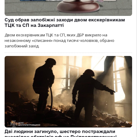
Суд обрав запобіжні заходи двом екскерівникам
ТЦК та СП на Закарпатті
Двом екскерівникам ТЦК та СП, яких ДБР викрило на
незаконному «списанні» понад тисячі чоловіків, обрано
запобіжний захід.
Дві людини загинуло, шестеро постраждали
внаслідок обстрілів рф на Дніпропетровщині