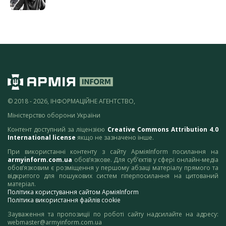
© 2018 - 2026, ІНФОРМАЦІЙНЕ АГЕНТСТВО,
Міністерство оборони України
Контент доступний за ліцензією
Creative Commons Attribution 4.0
International license
якщо не зазначено інше.
При використанні контенту з сайту АрміяInform посилання на
armyinform.com.ua
обов’язкове. Для суб’єктів у сфері онлайн-медіа
обов’язковим є розміщення у першому абзаці матеріалу прямого та
відкритого для пошукових систем гіперпосилання на цитований
матеріал.
Політика користування сайтом АрміяInform
Політика використання файлів cookie
Зауваження та пропозиції по роботі сайту надсилайте на адресу:
webmaster@armyinform.com.ua