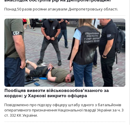
Понад 50 разів росіяни атакували Дніпропетровську області.
Пообіцяв вивезти військовозобов’язаного за
кордон: у Харкові викрито офіцера
Повідомлено про підозру офіцеру штабу одного з батальйонів
оперативного призначення Національної гвардії України за ч. 3
ст. 332 КК України.