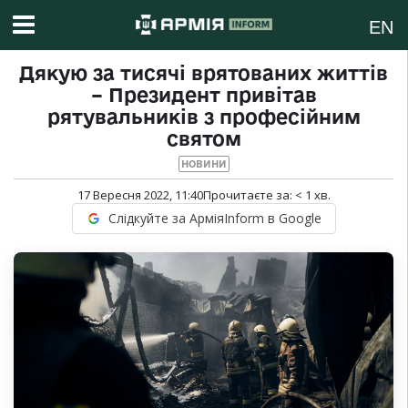
EN
Дякую за тисячі врятованих життів
– Президент привітав
рятувальників з професійним
святом
НОВИНИ
17 Вересня 2022, 11:40
Прочитаєте за:
< 1
хв.
Слідкуйте за АрміяInform в Google