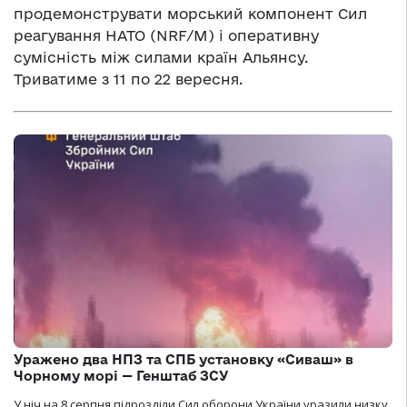
продемонструвати морський компонент Сил
реагування НАТО (NRF/M) і оперативну
сумісність між силами країн Альянсу.
Триватиме з 11 по 22 вересня.
Уражено два НПЗ та СПБ установку «Сиваш» в
Чорному морі — Генштаб ЗСУ
У ніч на 8 серпня підрозділи Сил оборони України уразили низку