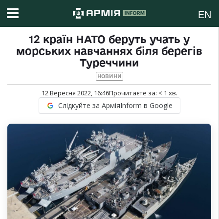
EN
12 країн НАТО беруть учать у
морських навчаннях біля берегів
Туреччини
НОВИНИ
12 Вересня 2022, 16:46
Прочитаєте за:
< 1
хв.
Слідкуйте за АрміяInform в Google