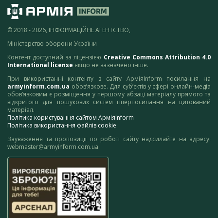
© 2018 - 2026, ІНФОРМАЦІЙНЕ АГЕНТСТВО,
Міністерство оборони України
Контент доступний за ліцензією
Creative Commons Attribution 4.0
International license
якщо не зазначено інше.
При використанні контенту з сайту АрміяInform посилання на
armyinform.com.ua
обов’язкове. Для суб’єктів у сфері онлайн-медіа
обов’язковим є розміщення у першому абзаці матеріалу прямого та
відкритого для пошукових систем гіперпосилання на цитований
матеріал.
Політика користування сайтом АрміяInform
Політика використання файлів cookie
Зауваження та пропозиції по роботі сайту надсилайте на адресу:
webmaster@armyinform.com.ua