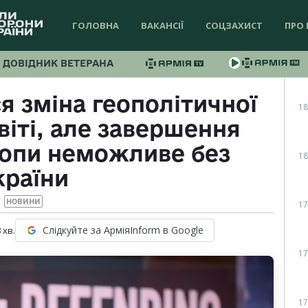
ГОЛОВНА
ВАКАНСІЇ
СОЦЗАХИСТ
ПРО 
ДОВІДНИК ВЕТЕРАНА
я зміна геополітичної
18
віті, але завершення
ропи неможливе без
18
країни
НОВИНИ
17
Слідкуйте за АрміяInform в Google
8
хв.
17
17