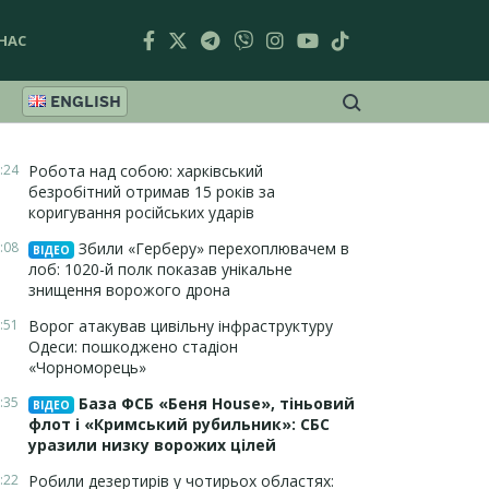
НАС
ENGLISH
:24
Робота над собою: харківський
безробітний отримав 15 років за
коригування російських ударів
:08
Збили «Герберу» перехоплювачем в
ВІДЕО
лоб: 1020-й полк показав унікальне
знищення ворожого дрона
:51
Ворог атакував цивільну інфраструктуру
Одеси: пошкоджено стадіон
«Чорноморець»
:35
База ФСБ «Беня House», тіньовий
ВІДЕО
флот і «Кримський рубильник»: СБС
уразили низку ворожих цілей
:22
Робили дезертирів у чотирьох областях: