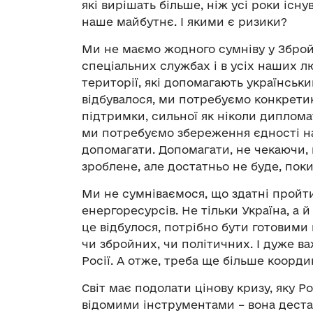
які вирішать більше, ніж усі роки існ
наше майбутнє. І якими є ризики?
Ми не маємо жодного сумніву у Збройн
спеціальних службах і в усіх наших л
території, які допомагають українськ
відбувалося, ми потребуємо конкретики
підтримки, сильної як ніколи дипломаті
ми потребуємо збереження єдності на
допомагати. Допомагати, не чекаючи, 
зроблене, але достатньо не буде, пок
Ми не сумніваємося, що здатні пройт
енергоресурсів. Не тільки Україна, а 
це відбулося, потрібно бути готовими
чи збройних, чи політичних. І дуже 
Росії. А отже, треба ще більше координ
Світ має подолати цінову кризу, яку Р
відомими інструментами – вона дестаб