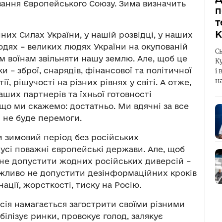
ування Європейського Союзу. Зима визначить
п
т
К
их Силах України, у нашій розвідці, у наших
юдях – великих людях України на окупованій
С
им воїнам звільняти нашу землю. Але, щоб це
К
 – зброї, снарядів, фінансової та політичної
і 
н
ї, рішучості на різних рівнях у світі. А отже,
ших партнерів та їхньої готовності
що ми скажемо: достатньо. Ми вдячні за все
и не буде перемоги.
и зимовий період без російських
й усі поважні європейські держави. Але, щоб
 не допустити жодних російських диверсій –
важливо не допустити дезінформаційних кроків
ації, жорсткості, тиску на Росію.
осія намагається загострити своїми різними
ілізує ринки, провокує голод, залякує