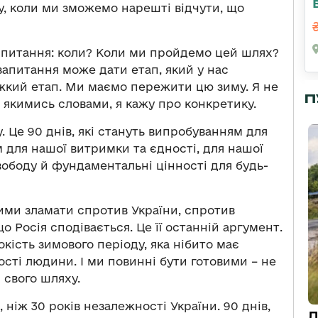
у, коли ми зможемо нарешті відчути, що
е питання: коли? Коли ми пройдемо цей шлях?
запитання може дати етап, який у нас
ажкий етап. Ми маємо пережити цю зиму. Я не
П
якимись словами, я кажу про конкретику.
. Це 90 днів, які стануть випробуванням для
 для нашої витримки та єдності, для нашої
свободу й фундаментальні цінності для будь-
 зими зламати спротив України, спротив
що Росія сподівається. Це її останній аргумент.
кість зимового періоду, яка нібито має
сті людини. І ми повинні бути готовими – не
і свого шляху.
 ніж 30 років незалежності України. 90 днів,
Д