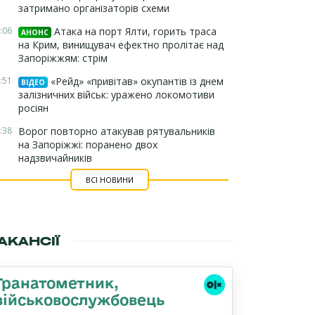
затримано організаторів схеми
:06
Атака на порт Ялти, горить траса
АНОНС
на Крим, винищувач ефектно пролітає над
Запоріжжям: стрім
:51
«Рейд» «привітав» окупантів із днем
ВІДЕО
залізничних військ: уражено локомотиви
росіян
:38
Ворог повторно атакував рятувальників
на Запоріжжі: поранено двох
надзвичайників
ВСІ НОВИНИ
АКАНСІЇ
Гранатометник,
військовослужбовець