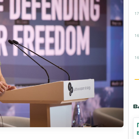
17
16
16
В