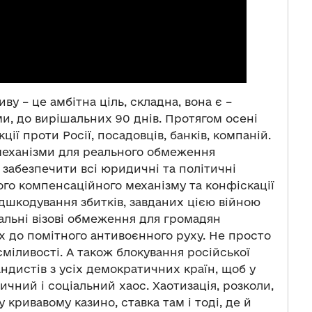
у – це амбітна ціль, складна, вона є –
ми, до вирішальних 90 днів. Протягом осені
ї проти Росії, посадовців, банків, компаній.
 механізми для реального обмеження
 забезпечити всі юридичні та політичні
о компенсаційного механізму та конфіскації
ідшкодування збитків, завданих цією війною
альні візові обмеження для громадян
їх до помітного антивоєнного руху. Не просто
 сміливості. А також блокування російської
ндистів з усіх демократичних країн, щоб у
тичний і соціальний хаос. Хаотизація, розколи,
у кривавому казино, ставка там і тоді, де й