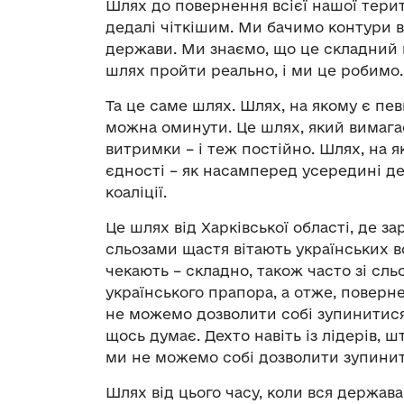
Шлях до повернення всієї нашої терито
дедалі чіткішим. Ми бачимо контури в
держави. Ми знаємо, що це складний 
шлях пройти реально, і ми це робимо.
Та це саме шлях. Шлях, на якому є певн
можна оминути. Це шлях, який вимагає
витримки – і теж постійно. Шлях, на
єдності – як насамперед усередині де
коаліції.
Це шлях від Харківської області, де зар
сльозами щастя вітають українських во
чекають – складно, також часто зі сль
українського прапора, а отже, поверн
не можемо дозволити собі зупинитися.
щось думає. Дехто навіть із лідерів, ш
ми не можемо собі дозволити зупинит
Шлях від цього часу, коли вся держав