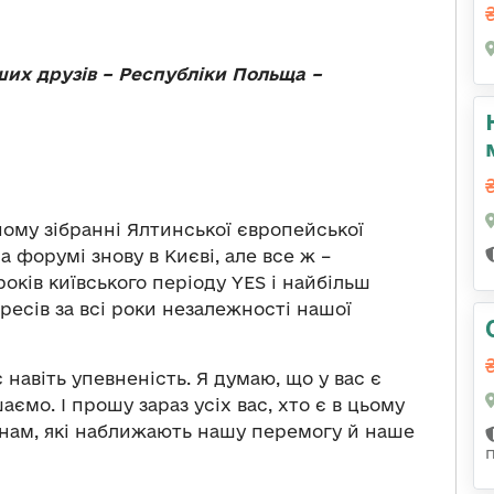
их друзів –
Республіки
Польща
–
ному зібранні Ялтинської європейської
а форумі знову в Києві, але все ж –
років київського періоду YES і найбільш
ресів за всі роки незалежності нашої
є навіть упевненість. Я думаю, що у вас є
аємо. І прошу зараз усіх вас, хто є в цьому
їнам, які наближають нашу перемогу й наше