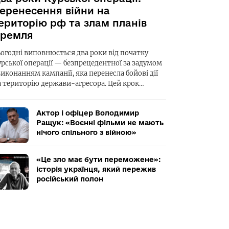
еренесення війни на
ериторію рф та злам планів
ремля
ьогодні виповнюється два роки від початку
урської операції — безпрецедентної за задумом
виконанням кампанії, яка перенесла бойові дії
а територію держави-агресора. Цей крок…
Актор і офіцер Володимир
Ращук: «Воєнні фільми не мають
нічого спільного з війною»
«Це зло має бути переможене»:
історія українця, який пережив
російський полон