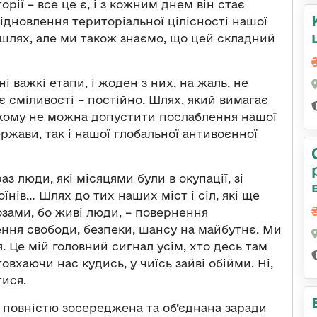
рії – все це є, і з кожним днем він стає
ідновлення територіальної цілісності нашої
шлях, але ми також знаємо, що цей складний
і важкі етапи, і жоден з них, на жаль, не
 сміливості – постійно. Шлях, який вимагає
 якому не можна допустити послаблення нашої
ржави, так і нашої глобальної антивоєнної
аз люди, які місяцями були в окупації, зі
їнів… Шлях до тих наших міст і сіл, які ще
озами, бо живі люди, – повернення
ення свободи, безпеки, шансу на майбутнє. Ми
 Це мій головний сигнал усім, хто десь там
товхаючи нас кудись, у чиїсь зайві обійми. Ні,
ися.
а повністю зосереджена та об’єднана заради