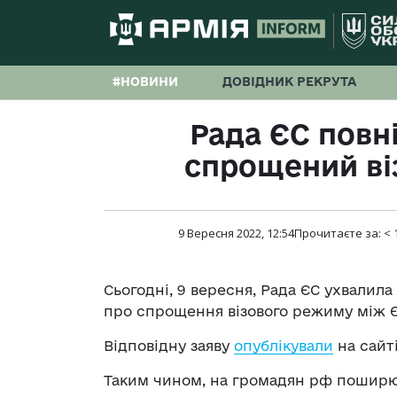
#НОВИНИ
ДОВІДНИК РЕКРУТА
Рада ЄС повн
спрощений ві
9 Вересня 2022, 12:54
Прочитаєте за:
< 
Сьогодні, 9 вересня, Рада ЄС ухвалил
про спрощення візового режиму між Є
Відповідну заяву
опублікували
на сайт
Таким чином, на громадян рф поширюв