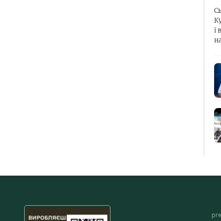
С
К
і 
н
pr