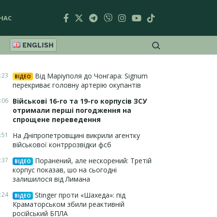
НАС
ENGLISH
:23
Від Маріуполя до Чонгара: Signum
ВІДЕО
перекриває головну артерію окупантів
:06
Військові 16-го та 19-го корпусів ЗСУ
отримали перші погодження на
спрощене переведення
:51
На Дніпропетровщині викрили агентку
військової контррозвідки фсб
:37
Поранений, але нескорений: Третій
ВІДЕО
корпус показав, шо на сьогодні
залишилося від Лимана
:24
Stinger проти «Шахеда»: під
ВІДЕО
Краматорськом збили реактивній
російський БПЛА