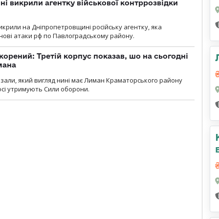
і викрили агентку військової контррозвідки
крили на Дніпропетровщині російську агентку, яка
нові атаки рф по Павлоградському району.
корений: Третій корпус показав, шо на сьогодні
мана
казали, який вигляд нині має Лиман Краматорського району
досі утримують Сили оборони.