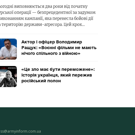
ьогодні виповнюється два роки від початку
урської операції — безпрецедентної за задумом
виконанням кампанії, яка перенесла бойові дії
а територію держави-агресора. Цей крок…
Актор і офіцер Володимир
Ращук: «Воєнні фільми не мають
нічого спільного з війною»
«Це зло має бути переможене»:
історія українця, який пережив
російський полон
ess@armyinform.com.ua