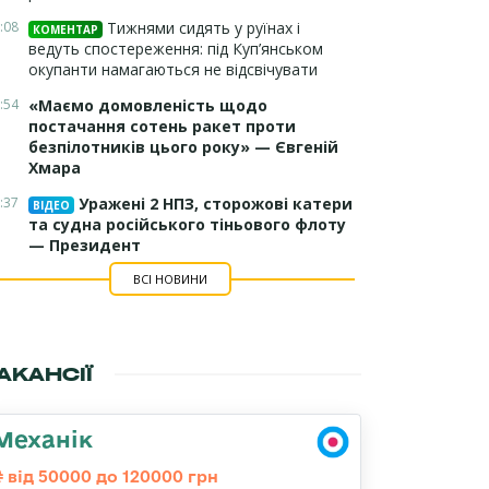
:08
Тижнями сидять у руїнах і
КОМЕНТАР
ведуть спостереження: під Куп’янськом
окупанти намагаються не відсвічувати
:54
«Маємо домовленість щодо
постачання сотень ракет проти
безпілотників цього року» — Євгеній
Хмара
:37
Уражені 2 НПЗ, сторожові катери
ВІДЕО
та судна російського тіньового флоту
— Президент
ВСІ НОВИНИ
АКАНСІЇ
Механік
від 50000 до 120000 грн