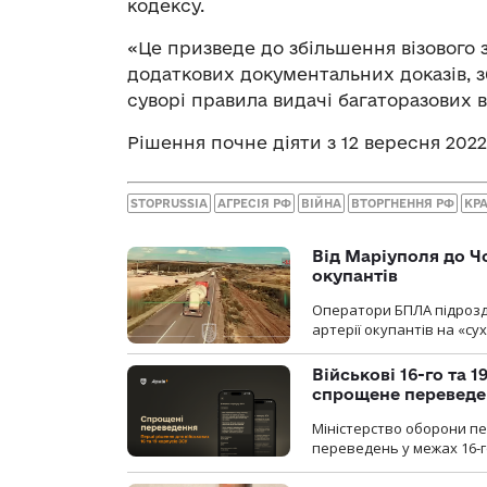
кодексу.
«Це призведе до збільшення візового з
додаткових документальних доказів, з
суворі правила видачі багаторазових в
Рішення почне діяти з 12 вересня 2022
STOPRUSSIA
АГРЕСІЯ РФ
ВІЙНА
ВТОРГНЕННЯ РФ
КР
Від Маріуполя до Ч
окупантів
Оператори БПЛА підрозді
артерії окупантів на «с
Військові 16-го та 
спрощене перевед
Міністерство оборони п
переведень у межах 16-го