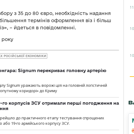
11
бору з 35 до 80 євро, необхідність надання
більшення термінів оформлення віз і більш
із», – йдеться в повідомленні.
10
 року
10
АХ РОСІЙСЬКОЇ ЕКОНОМІКИ
онгара: Signum перекриває головну артерію
лу Signum уражають ворожі цілі на головній логістичній
ухопутному коридорі» до Криму
В
19-го корпусів ЗСУ отримали перші погодження на
ення
ерейшло до практичного етапу тестування спрощених
 або 19-го армійського корпусу ЗСУ.