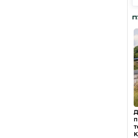
П
Д
п
т
К