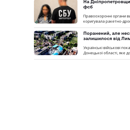
На Дніпропетровщин
фсб
Правоохоронні органи ви
коригувала ракетно-дро
Поранений, але нес
залишилося від Ли
Українські військові по
Донецької області, яке 