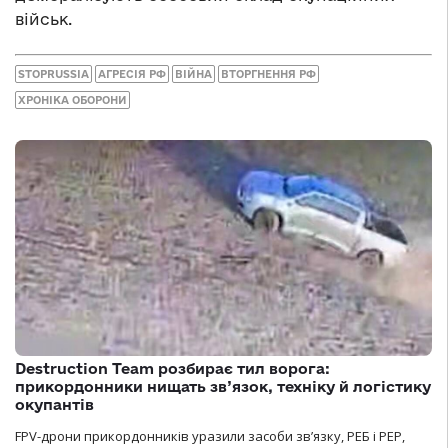
військ.
STOPRUSSIA
АГРЕСІЯ РФ
ВІЙНА
ВТОРГНЕННЯ РФ
ХРОНІКА ОБОРОНИ
Destruction Team розбирає тил ворога:
прикордонники нищать зв’язок, техніку й логістику
окупантів
FPV-дрони прикордонників уразили засоби зв’язку, РЕБ і РЕР,