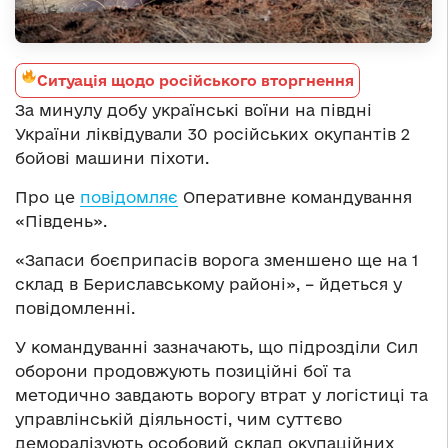
Ситуація щодо російського вторгнення
За минулу добу українські воїни на півдні
України ліквідували 30 російських окупантів 2
бойові машини піхоти.
Про це
повідомляє
Оперативне командування
«Південь».
«Запаси боєприпасів ворога зменшено ще на 1
склад в Бериславському районі», – йдеться у
повідомленні.
У командуванні зазначають, що підрозділи Сил
оборони продовжують позиційні бої та
методично завдають ворогу втрат у логістиці та
управлінській діяльності, чим суттєво
деморалізують особовий склад окупаційних