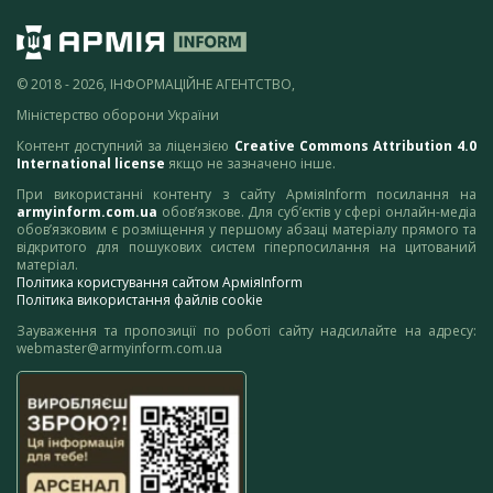
© 2018 - 2026, ІНФОРМАЦІЙНЕ АГЕНТСТВО,
Міністерство оборони України
Контент доступний за ліцензією
Creative Commons Attribution 4.0
International license
якщо не зазначено інше.
При використанні контенту з сайту АрміяInform посилання на
armyinform.com.ua
обов’язкове. Для суб’єктів у сфері онлайн-медіа
обов’язковим є розміщення у першому абзаці матеріалу прямого та
відкритого для пошукових систем гіперпосилання на цитований
матеріал.
Політика користування сайтом АрміяInform
Політика використання файлів cookie
Зауваження та пропозиції по роботі сайту надсилайте на адресу:
webmaster@armyinform.com.ua