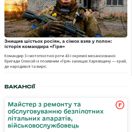
Знищив шістьох росіян, а сімох взяв у полон:
історія командира «Гіря»
Командир 3-ї мотопіхотної роти 43-ї окремої механізованої
бригади Олексій із позивним «Гіря» захищає Харківщину — край,
де народився та виріс.
ВАКАНСІЇ
Майстер з ремонту та
обслуговуванню безпілотних
літальних апаратів,
військовослужбовець