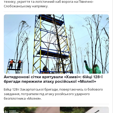
техніку, укриття та логістичний хаб ворога на Північно-
Слобожанському напрямку.
Антидронові сітки врятували «Хамві»: бійці 128-ї
бригади пережили атаку російської «Молнії»
Бійці 128-ї Закарпатської бригади, повертаючись із бойового
завдання, потрапили під атаку російського ударного
безпілотника «Молнія».