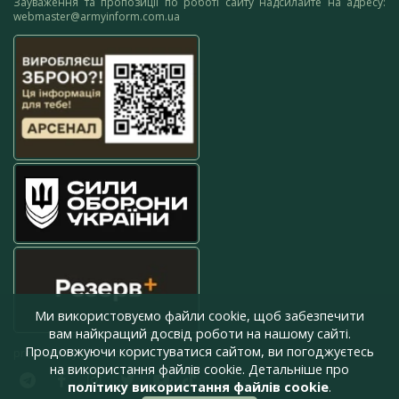
Зауваження та пропозиції по роботі сайту надсилайте на адресу:
webmaster@armyinform.com.ua
Ми використовуємо файли cookie, щоб забезпечити
вам найкращий досвід роботи на нашому сайті.
Продовжуючи користуватися сайтом, ви погоджуєтесь
press@armyinform.com.ua
на використання файлів cookie. Детальніше про
політику використання файлів cookie
.