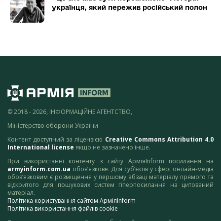
українця, який пережив російський полон
© 2018 - 2026, ІНФОРМАЦІЙНЕ АГЕНТСТВО,
Міністерство оборони України
Контент доступний за ліцензією
Creative Commons Attribution 4.0
International license
якщо не зазначено інше.
При використанні контенту з сайту АрміяInform посилання на
armyinform.com.ua
обов’язкове. Для суб’єктів у сфері онлайн-медіа
обов’язковим є розміщення у першому абзаці матеріалу прямого та
відкритого для пошукових систем гіперпосилання на цитований
матеріал.
Політика користування сайтом АрміяInform
Політика використання файлів cookie