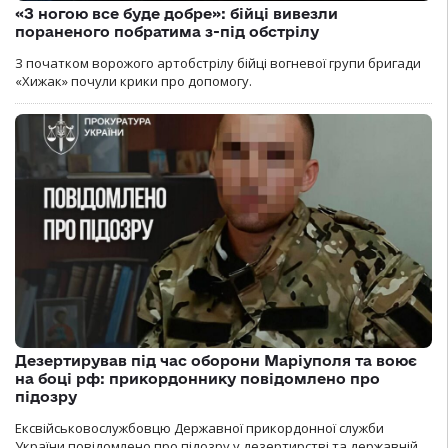
«З ногою все буде добре»: бійці вивезли
пораненого побратима з-під обстрілу
З початком ворожого артобстрілу бійці вогневої групи бригади
«Хижак» почули крики про допомогу.
Дезертирував під час оборони Маріуполя та воює
на боці рф: прикордоннику повідомлено про
підозру
Ексвійськовослужбовцю Державної прикордонної служби
України повідомлено про підозру у дезертирстві та державній