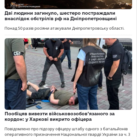
Дві людини загинуло, шестеро постраждали
внаслідок обстрілів рф на Дніпропетровщині
Понад 50 разів росіяни атакували Дніпропетровську області.
Пообіцяв вивезти військовозобов’язаного за
кордон: у Харкові викрито офіцера
Повідомлено про підозру офіцеру штабу одного з батальйонів
оперативного призначення Національної гвардії України за ч. 3