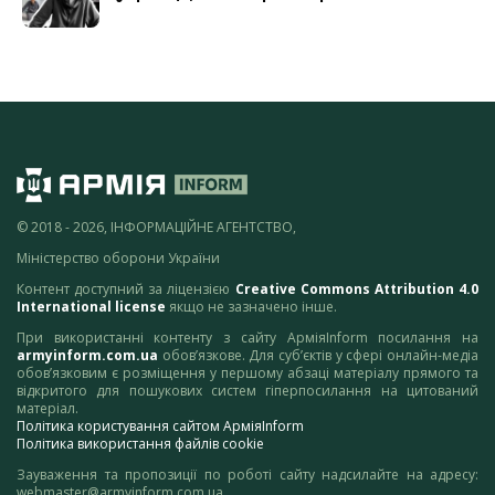
© 2018 - 2026, ІНФОРМАЦІЙНЕ АГЕНТСТВО,
Міністерство оборони України
Контент доступний за ліцензією
Creative Commons Attribution 4.0
International license
якщо не зазначено інше.
При використанні контенту з сайту АрміяInform посилання на
armyinform.com.ua
обов’язкове. Для суб’єктів у сфері онлайн-медіа
обов’язковим є розміщення у першому абзаці матеріалу прямого та
відкритого для пошукових систем гіперпосилання на цитований
матеріал.
Політика користування сайтом АрміяInform
Політика використання файлів cookie
Зауваження та пропозиції по роботі сайту надсилайте на адресу:
webmaster@armyinform.com.ua