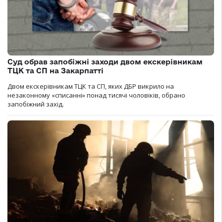
Суд обрав запобіжні заходи двом екскерівникам
ТЦК та СП на Закарпатті
Двом екскерівникам ТЦК та СП, яких ДБР викрило на
незаконному «списанні» понад тисячі чоловіків, обрано
запобіжний захід.