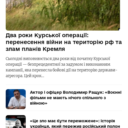
Два роки Курської операції:
перенесення війни на територію рф та
злам планів Кремля
Сьогодні виповнюється два роки від початку Курської
операції — безпрецедентної за задумом і виконанням
кампанії, яка перенесла бойові дії на територію держави-
агресора. Цей крок…
Актор і офіцер Володимир Ращук: «Воєнні
фільми не мають нічого спільного з
війною»
«Це зло має бути переможене»: історія
українця, який пережив російський полон