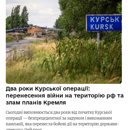
Два роки Курської операції:
перенесення війни на територію рф та
злам планів Кремля
Сьогодні виповнюється два роки від початку Курської
операції — безпрецедентної за задумом і виконанням
кампанії, яка перенесла бойові дії на територію держави-
агресора. Цей крок…