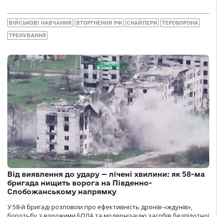
ВІЙСЬКОВІ НАВЧАННЯ
ВТОРГНЕННЯ РФ
СНАЙПЕРИ
ТЕРОБОРОНА
ТРЕНУВАННЯ
Від виявлення до удару — лічені хвилини: як 58-ма
бригада нищить ворога на Південно-
Слобожанському напрямку
У 58-й бригаді розповіли про ефективність дронів-«ждунів»,
боротьбу з ворожими БПЛА та модернізацію засобів безпілотної