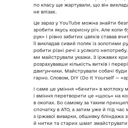
по класу ще жартували, що він виклад
не влізає.
Це зараз у YouTube можна знайти безлі
зробити якусь корисну річ. Але коли 
рук» і рівно забитих цвяхів ставав вчи
її викладав сивий поляк із золотими 
робити різні речі з усякого непотребу
ми майстрували указки. З іржавих кри
розрахувавши кількість витків і перер
двигунчики. Майстрували собачі буди 
гарно. Словом, DIY (Do It Yourself — «з
І саме це уміння «бачити» в мотлоху 
і вміння перетворити це «щось» на ко
в окопах. Бо самому за таким принци
спочатку в АТО, а затим уже й під час
з іржавої виварки, обшивку бліндажа 
й нитки та старих шмат змайструвати