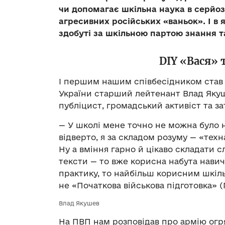
чи допомагає шкільна наука в серйозн
агресивних російських «ваньок». І в 
здобуті за шкільною партою знання т
DIY «Вася» 
І першим нашим співбесідником став о
України старший лейтенант Влад Якуш
публіцист, громадський активіст та з
— У школі мене точно не можна було н
відверто, я за складом розуму — «техна
Ну а вміння гарно й цікаво складати с
тексти — то вже корисна набута навичк
практику, то найбільш корисним шкіл
не «Початкова військова підготовка» (
Влад Якушев
На ПВП нам розповідав про армію огря