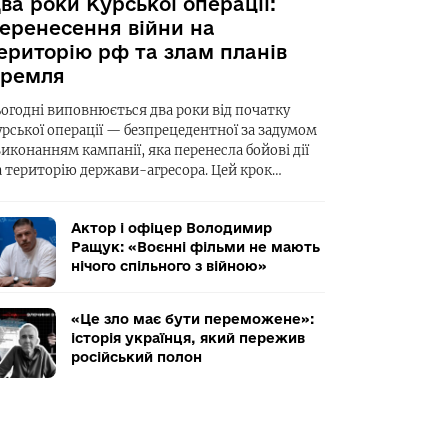
ва роки Курської операції:
еренесення війни на
ериторію рф та злам планів
ремля
ьогодні виповнюється два роки від початку
урської операції — безпрецедентної за задумом
виконанням кампанії, яка перенесла бойові дії
а територію держави-агресора. Цей крок…
Актор і офіцер Володимир
Ращук: «Воєнні фільми не мають
нічого спільного з війною»
«Це зло має бути переможене»:
історія українця, який пережив
російський полон