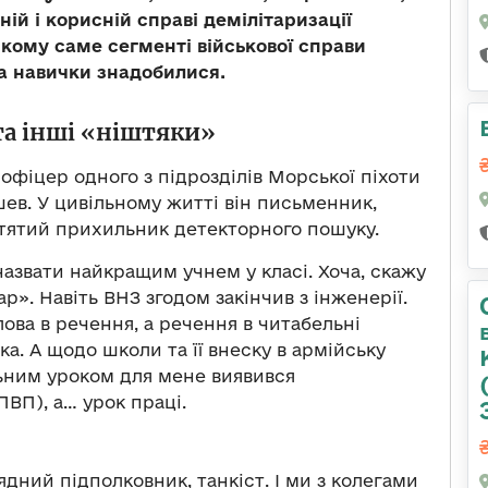
ій і корисній справі демілітаризації
якому саме сегменті військової справи
а навички знадобилися.
та інші «ніштяки»
фіцер одного з підрозділів Морської піхоти
ев. У цивільному житті він письменник,
атятий прихильник детекторного пошуку.
азвати найкращим учнем у класі. Хоча, скажу
р». Навіть ВНЗ згодом закінчив з інженерії.
лова в речення, а речення в читабельні
а. А щодо школи та її внеску в армійську
ьним уроком для мене виявився
ПВП), а… урок праці.
дний підполковник, танкіст. І ми з колегами