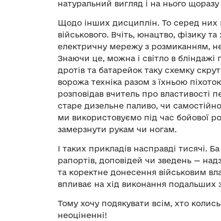
натуральний вигляд і на нього щораз
Щодо інших дисциплін. То серед них 
військового. Вчіть, юнацтво, фізику т
електричну мережу з розмиканням, не 
Знаючи це, можна і світло в бліндажі
дротів та батарейок таку схемку скру
ворожа техніка разом з їхньою піхотою
розповідав вчитель про властивості 
старе дизельне паливо, чи самостійно 
ми використовуємо під час бойової роб
замерзнути рукам чи ногам.
І таких прикладів насправді тисячі. Ба
рапортів, доповідей чи зведень — на
та коректне донесення військовим вл
впливає на хід виконання подальших 
Тому хочу подякувати всім, хто колись
неоціненні!