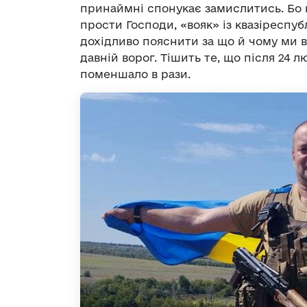
принаймні спонукає замислитись. Бо н
прости Господи, «вояк» із квазіреспуб
дохідливо пояснити за що й чому ми в
давній ворог. Тішить те, що після 24 
поменшало в рази.