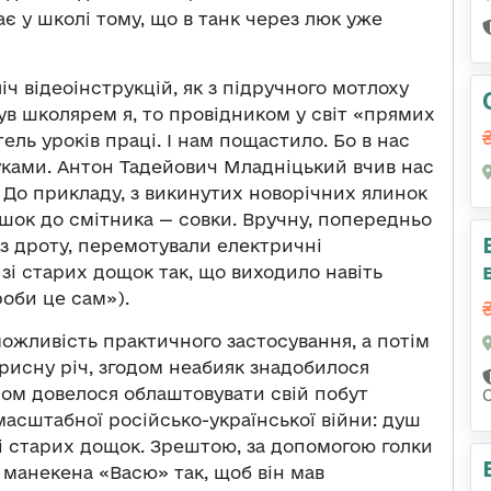
ає у школі тому, що в танк через люк уже
ч відеоінструкцій, як з підручного мотлоху
був школярем я, то провідником у світ «прямих
тель уроків праці. І нам пощастило. Бо в нас
руками. Антон Тадейович Младніцький вчив нас
. До прикладу, з викинутих новорічних ялинок
шок до смітника — совки. Вручну, попередньо
із дроту, перемотували електричні
зі старих дощок так, що виходило навіть
роби це сам»).
можливість практичного застосування, а потім
рисну річ, згодом неабияк знадобилося
пом довелося облаштовувати свій побут
 масштабної російсько-української війни: душ
зі старих дощок. Зрештою, за допомогою голки
 манекена «Васю» так, щоб він мав