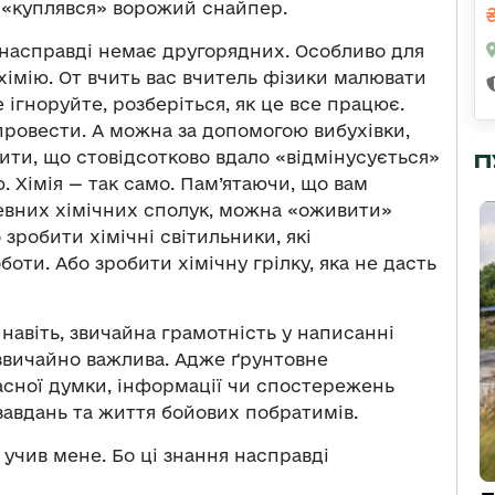
у «куплявся» ворожий снайпер.
насправді немає другорядних. Особливо для
а хімію. От вчить вас вчитель фізики малювати
ігноруйте, розберіться, як це все працює.
 провести. А можна за допомогою вибухівки,
тити, що стовідсотково вдало «відмінусується»
П
. Хімія — так само. Пам’ятаючи, що вам
певних хімічних сполук, можна «оживити»
зробити хімічні світильники, які
оти. Або зробити хімічну грілку, яка не дасть
 навіть, звичайна грамотність у написанні
дзвичайно важлива. Адже ґрунтовне
асної думки, інформації чи спостережень
завдань та життя бойових побратимів.
 учив мене. Бо ці знання насправді