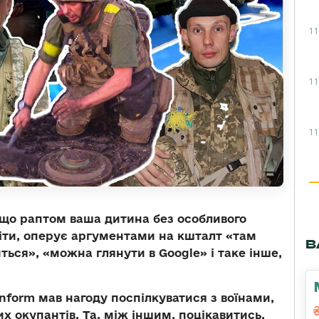
11
11
11
якщо раптом ваша дитина без особливого
віти, оперує аргументами на кшталт «там
В
ться», «можна глянути в Google» і таке інше,
form мав нагоду поспілкуватися з воїнами,
их окупантів. Та, між іншим, поцікавитись,