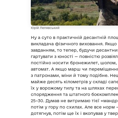
Юрій Лелявський
Ну а суто в практичній десантній пло
викладача фізичного виховання. Якщо 
завданням, то тепер, будучи десантник
гартувати з юності — повністю розвіял
постійно носити бронежилет, шолом, б
автомат. А якщо марш чи переміщення,
з патронами, міни й тому подібне. Не
майже десять кілометрів у складі сап
їх у ворожому тилу та на шляхах пере
спорядження та штатного боєкомплекту
25–30. Думав не витримаю тієї «мандр
потім у гору по схилах. Але все норм —
дотягнув, потім ще їх і вкопував у тв