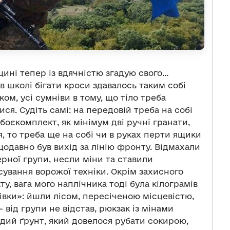
щині тепер із вдячністю згадую свого…
в школі бігати кроси здавалось таким собі
ом, усі сумніви в тому, що тіло треба
ися. Судіть самі: на передовій треба на собі
оєкомплект, як мінімум дві ручні гранати,
 то треба ще на собі чи в руках перти ящики
щодавно був вихід за лінію фронту. Відмахали
ерної групи, несли міни та ставили
сування ворожої техніки. Окрім захисного
, вага мого наплічника тоді була кілограмів
івки»: йшли лісом, пересіченою місцевістю,
 від групи не відстав, рюкзак із мінами
ердий ґрунт, який довелося рубати сокирою,