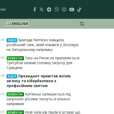
НАС
ENGLISH
:30
Бригада Nemesis знищила
ВІДЕО
російський танк, який ховався у лісосмузі
на Запорізькому напрямку
:08
Тиск на Рясне не припиняється:
КОМЕНТАР
Трегубов назвав головну загрозу для
Сумщини
:49
Президент привітав воїнів
ВІДЕО
зв’язку та кібербезпеки з
професійним святом
:25
Куп’янськ залишається під
КОМЕНТАР
загрозою: росіяни тиснуть із кількох
напрямків
:03
Нові сили рф пішли в штурм: що
КОМЕНТАР