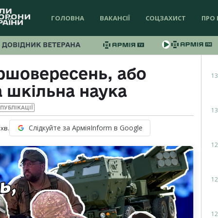
ГОЛОВНА
ВАКАНСІЇ
СОЦЗАХИСТ
ПРО 
ДОВІДНИК ВЕТЕРАНА
ршовересень, або
13
 шкільна наука
ПУБЛІКАЦІЇ
13
Слідкуйте за АрміяInform в Google
хв.
12
12
12