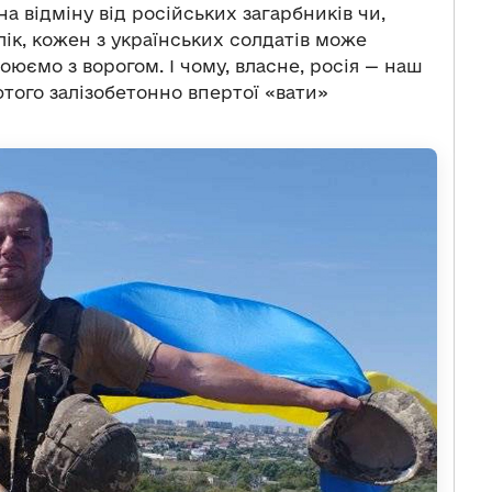
а відміну від російських загарбників чи,
лік, кожен з українських солдатів може
оюємо з ворогом. І чому, власне, росія — наш
лютого залізобетонно впертої «вати»