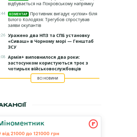
відбувається на Покровському напрямку
:44
Противник вигадує «успіхи» біля
КОМЕНТАР
Білого Колодязя: Трегубов спростував
заяви окупантів
:26
Уражено два НПЗ та СПБ установку
«Сиваш» в Чорному морі — Генштаб
ЗСУ
:08
Армія+ виповнилося два роки:
застосунком користуються троє з
чотирьох військовослужбовців
ВСІ НОВИНИ
АКАНСІЇ
Міноментник
від 21000 до 121000 грн