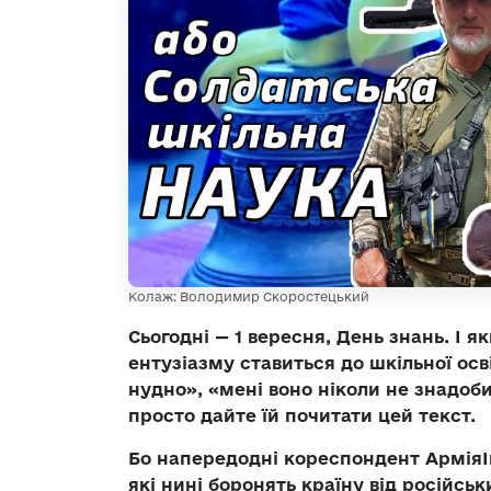
Колаж: Володимир Скоростецький
Сьогодні — 1 вересня, День знань. І 
ентузіазму ставиться до шкільної ос
нудно», «мені воно ніколи не знадоби
просто дайте їй почитати цей текст.
Бо напередодні кореспондент АрміяIn
які нині боронять країну від російськ