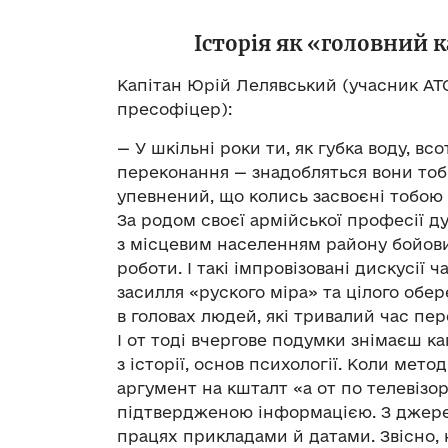
Історія як «головний к
Капітан Юрій Лелявський (учасник АТО
пресофіцер):
— У шкільні роки ти, як губка воду, вс
переконання — знадобляться вони тобі 
упевнений, що колись засвоєні тобою 
За родом своєї армійської професії д
з місцевим населенням району бойових
роботи. І такі імпровізовані дискусі
засилля «руского міра» та цілого обер
в головах людей, які тривалий час пе
І от тоді вчергове подумки знімаєш к
з історії, основ психології. Коли ме
аргумент на кшталт «а от по телевізо
підтвердженою інформацією. З джере
працях прикладами й датами. Звісно, 