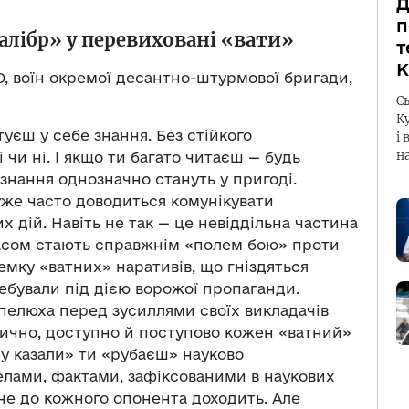
Д
п
алібр» у перевиховані «вати»
т
К
, воїн окремої десантно-штурмової бригади,
С
К
отуєш у себе знання. Без стійкого
і 
н
чи ні. І якщо ти багато читаєш — будь
знання однозначно стануть у пригоді.
уже часто доводиться комунікувати
 дій. Навіть не так — це невіддільна частина
ї часом стають справжнім «полем бою» проти
емку «ватних» наративів, що гніздяться
ребували під дією ворожої пропаганди.
апелюха перед зусиллями своїх викладачів
тодично, доступно й поступово кожен «ватний»
ру казали» ти «рубаєш» науково
лами, фактами, зафіксованими в наукових
не до кожного опонента доходить. Але