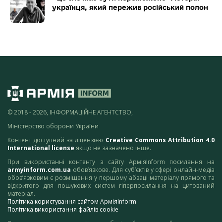
українця, який пережив російський полон
© 2018 - 2026, ІНФОРМАЦІЙНЕ АГЕНТСТВО,
Міністерство оборони України
Контент доступний за ліцензією
Creative Commons Attribution 4.0
International license
якщо не зазначено інше.
При використанні контенту з сайту АрміяInform посилання на
armyinform.com.ua
обов’язкове. Для суб’єктів у сфері онлайн-медіа
обов’язковим є розміщення у першому абзаці матеріалу прямого та
відкритого для пошукових систем гіперпосилання на цитований
матеріал.
Політика користування сайтом АрміяInform
Політика використання файлів cookie