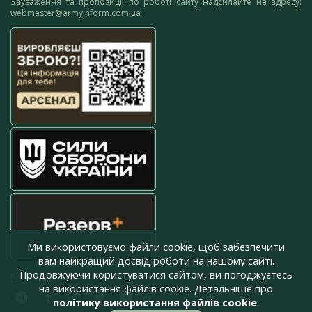
Зауваження та пропозиції по роботі сайту надсилайте на адресу:
webmaster@armyinform.com.ua
Ми використовуємо файли cookie, щоб забезпечити
вам найкращий досвід роботи на нашому сайті.
Продовжуючи користуватися сайтом, ви погоджуєтесь
press@armyinform.com.ua
на використання файлів cookie. Детальніше про
політику використання файлів cookie
.