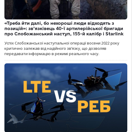
«Треба йти далі, бо нехороші люди відходять з
позицій»: зв’язківець 40-ї артилерійської бригади
про Слобожанський наступ, 155-й калібр і Starlink
Успіх Слобожанської наступальної операції восени 2022 року
критично залежав від надійного зв’язку, що дозволяв
передавати інформацію в режимі реального часу.