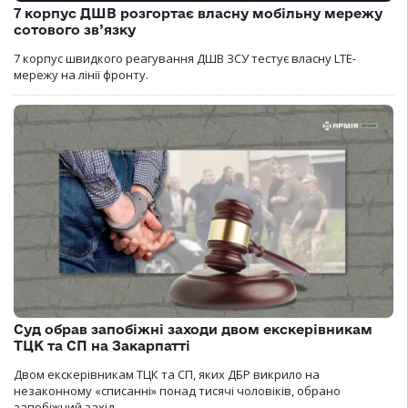
7 корпус ДШВ розгортає власну мобільну мережу
сотового зв’язку
7 корпус швидкого реагування ДШВ ЗСУ тестує власну LTE-
мережу на лінії фронту.
Суд обрав запобіжні заходи двом екскерівникам
ТЦК та СП на Закарпатті
Двом екскерівникам ТЦК та СП, яких ДБР викрило на
незаконному «списанні» понад тисячі чоловіків, обрано
запобіжний захід.