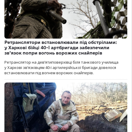
Ретранслятори встановлювали під обстрілами:
у Харкові бійці 40-ї артбригади забезпечили
зв’язок попри вогонь ворожих снайперів
Ретранслятор на дев’ятиповерхівці біля танкового училища
у Харкові зв’язківцям 40-ї артилерійської бригади довелося
встановлювати під вогнем ворожих снайперів.