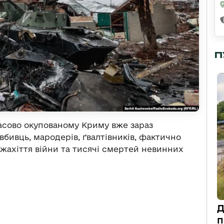
П
часово окупованому Криму вже зараз
вбивць, мародерів, ґвалтівників, фактично
жахіття війни та тисячі смертей невинних
Д
п