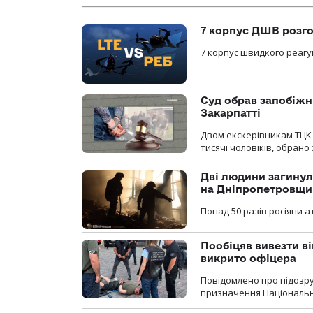
7 корпус ДШВ розго
7 корпус швидкого реагу
Суд обрав запобіжн
Закарпатті
Двом екскерівникам ТЦК 
тисячі чоловіків, обрано
Дві людини загинул
на Дніпропетровщи
Понад 50 разів росіяни 
Пообіцяв вивезти ві
викрито офіцера
Повідомлено про підозр
призначення Національної 