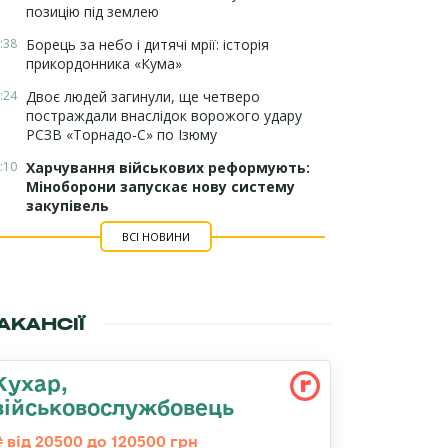
позицію під землею
:38
Борець за небо і дитячі мрії: історія
прикордонника «Кума»
:24
Двоє людей загинули, ще четверо
постраждали внаслідок ворожого удару
РСЗВ «Торнадо-С» по Ізюму
:10
Харчування військових реформують:
Міноборони запускає нову систему
закупівель
ВСІ НОВИНИ
АКАНСІЇ
Кухар,
військовослужбовець
від 20500 до 120500 грн