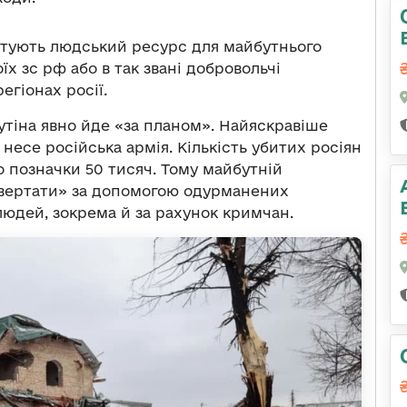
отують людський ресурс для майбутнього
їх зс рф або в так звані добровольчі
егіонах росії.
утіна явно йде «за планом». Найяскравіше
 несе російська армія. Кількість убитих росіян
 позначки 50 тисяч. Тому майбутній
вертати» за допомогою одурманених
юдей, зокрема й за рахунок кримчан.