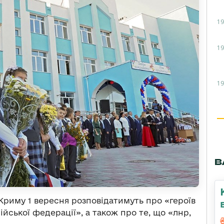
19
19
19
В
Криму 1 вересня розповідатимуть про «героїв
ійської федерації», а також про те, що «лнр,