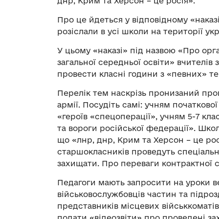
днр, Крим та Херсон – це росія».
Про це йдеться у відповідному «наказі
розіслали в усі школи на території ук
У цьому «наказі» під назвою «Про орг
загальної середньої освіти» вчителів 
провести класні години з «певних» те
Перелік тем наскрізь пронизаний проп
армії. Посудіть самі: учням початково
«героїв «спецоперації», учням 5-7 кла
та вороги російської федерації». Шко
що «лнр, днр, Крим та Херсон – це росія
старшокласників проведуть спеціальн
захищати. Про переваги контрактної 
Педагоги мають запросити на уроки вет
військовослужбовців частин та підрозд
представників місцевих військкоматів
подати «відеозвіти» про проведені за