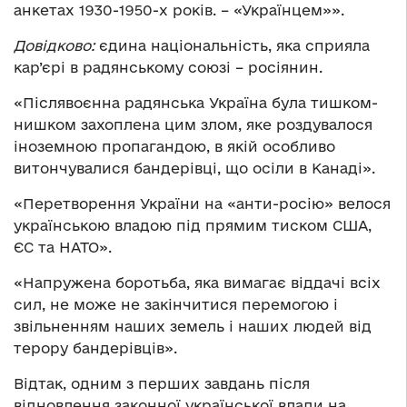
анкетах 1930-1950-х років. – «Українцем»».
Довідково:
єдина національність, яка сприяла
кар’єрі в радянському союзі – росіянин.
«Післявоєнна радянська Україна була тишком-
нишком захоплена цим злом, яке роздувалося
іноземною пропагандою, в якій особливо
витончувалися бандерівці, що осіли в Канаді».
«Перетворення України на «анти-росію» велося
українською владою під прямим тиском США,
ЄС та НАТО».
«Напружена боротьба, яка вимагає віддачі всіх
сил, не може не закінчитися перемогою і
звільненням наших земель і наших людей від
терору бандерівців».
Відтак, одним з перших завдань після
відновлення законної української влади на