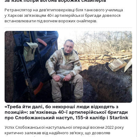
зв’язок попри вогонь ворожих снайперів
Ретранслятор на дев’ятиповерхівці біля танкового училища
у Харкові зв’язківцям 40-ї артилерійської бригади довелося
встановлювати під вогнем ворожих снайперів.
«Треба йти далі, бо нехороші люди відходять з
позицій»: зв’язківець 40-ї артилерійської бригади
про Слобожанський наступ, 155-й калібр і Starlink
Успіх Слобожанської наступальної операції восени 2022 року
критично залежав від надійного зв’язку, що дозволяв