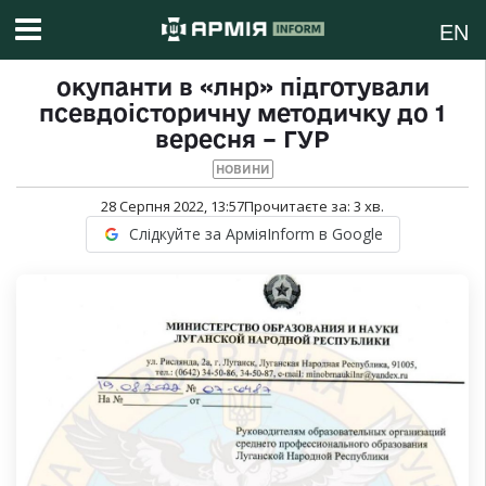
EN
окупанти в «лнр» підготували
псевдоісторичну методичку до 1
вересня – ГУР
НОВИНИ
28 Серпня 2022, 13:57
Прочитаєте за:
3
хв.
Слідкуйте за АрміяInform в Google