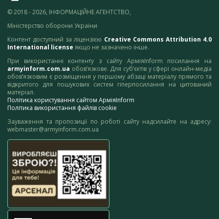
© 2018 - 2026, ІНФОРМАЦІЙНЕ АГЕНТСТВО,
Міністерство оборони України
Контент доступний за ліцензією
Creative Commons Attribution 4.0
International license
якщо не зазначено інше.
При використанні контенту з сайту АрміяInform посилання на
armyinform.com.ua
обов’язкове. Для суб’єктів у сфері онлайн-медіа
обов’язковим є розміщення у першому абзаці матеріалу прямого та
відкритого для пошукових систем гіперпосилання на цитований
матеріал.
Політика користування сайтом АрміяInform
Політика використання файлів cookie
Зауваження та пропозиції по роботі сайту надсилайте на адресу:
webmaster@armyinform.com.ua