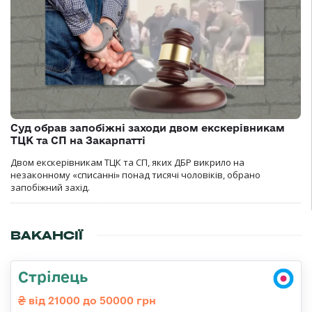
Суд обрав запобіжні заходи двом екскерівникам
ТЦК та СП на Закарпатті
Двом екскерівникам ТЦК та СП, яких ДБР викрило на
незаконному «списанні» понад тисячі чоловіків, обрано
запобіжний захід.
ВАКАНСІЇ
Стрілець
від 21000 до 50000 грн