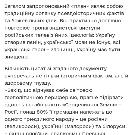
Загалом запропонований «план» являє собою
традиційну солянку псевдоісторичних фактів
та божевільних ідей. Він практично дослівно
повторює пропагандистські виступи
російських телевізійних ідеологів: Україну
створив лєнін, української мови не існує, всі
українські герої – злочинці, Україну має бути
знищено.
Більшість цитат зі згаданого документу
суперечать не тільки історичним фактам, але й
здоровому глузду.
«Захід, що відчуває себе світовою
геополітичною периферією, прагне підірвати
єдність і стабільність «Серцевинної Землі» –
Росії, понад 80% її громадян належать до
одного триєдиного народу – це росіяни
(великороси), українці (малороси) та білоруси,
– східні слов’яни, спадкоємці Древньої