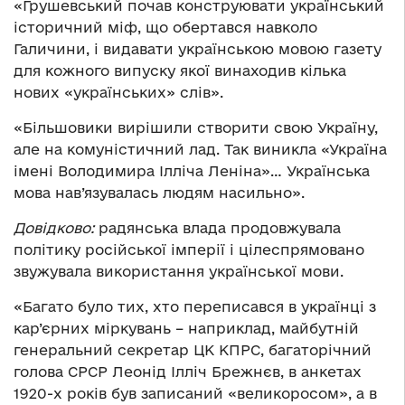
«Грушевський почав конструювати український
історичний міф, що обертався навколо
Галичини, і видавати українською мовою газету
для кожного випуску якої винаходив кілька
нових «українських» слів».
«Більшовики вирішили створити свою Україну,
але на комуністичний лад. Так виникла «Україна
імені Володимира Ілліча Леніна»… Українська
мова нав’язувалась людям насильно».
Довідково:
радянська влада продовжувала
політику російської імперії і цілеспрямовано
звужувала використання української мови.
«Багато було тих, хто переписався в українці з
кар’єрних міркувань – наприклад, майбутній
генеральний секретар ЦК КПРС, багаторічний
голова СРСР Леонід Ілліч Брежнєв, в анкетах
1920-х років був записаний «великоросом», а в