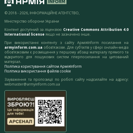
© 2018 - 2026, ІНФОРМАЦІЙНЕ АГЕНТСТВО,
Міністерство оборони України
Контент доступний за ліцензією
Creative Commons Attribution 4.0
International license
якщо не зазначено інше.
При використанні контенту з сайту АрміяInform посилання на
armyinform.com.ua
обов’язкове. Для суб’єктів у сфері онлайн-медіа
обов’язковим є розміщення у першому абзаці матеріалу прямого та
відкритого для пошукових систем гіперпосилання на цитований
матеріал.
Політика користування сайтом АрміяInform
Політика використання файлів cookie
Зауваження та пропозиції по роботі сайту надсилайте на адресу:
webmaster@armyinform.com.ua