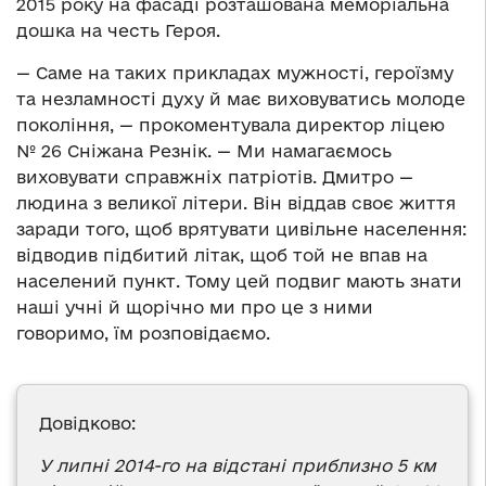
2015 року на фасаді розташована меморіальна
дошка на честь Героя.
— Саме на таких прикладах мужності, героїзму
та незламності духу й має виховуватись молоде
покоління, — прокоментувала директор ліцею
№ 26 Сніжана Резнік. — Ми намагаємось
виховувати справжніх патріотів. Дмитро —
людина з великої літери. Він віддав своє життя
заради того, щоб врятувати цивільне населення:
відводив підбитий літак, щоб той не впав на
населений пункт. Тому цей подвиг мають знати
наші учні й щорічно ми про це з ними
говоримо, їм розповідаємо.
Довідково:
У липні 2014-го на відстані приблизно 5 км