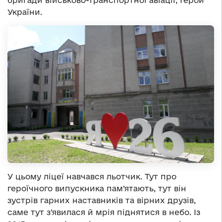
бригади військово-транспортної авіації, Герой
України.
У цьому ліцеї навчався льотчик. Тут про
героїчного випускника пам’ятають, тут він
зустрів гарних наставників та вірних друзів,
саме тут з’явилася й мрія піднятися в небо. Із