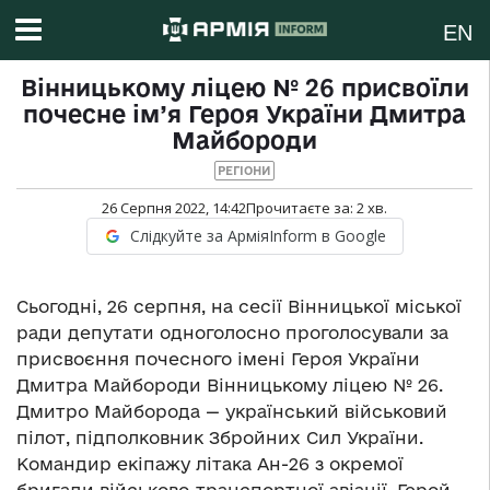
EN
Вінницькому ліцею № 26 присвоїли
почесне ім’я Героя України Дмитра
Майбороди
РЕГІОНИ
26 Серпня 2022, 14:42
Прочитаєте за:
2
хв.
Слідкуйте за АрміяInform в Google
Сьогодні, 26 серпня, на сесії Вінницької міської
ради депутати одноголосно проголосували за
присвоєння почесного імені Героя України
Дмитра Майбороди Вінницькому ліцею № 26.
Дмитро Майборода — український військовий
пілот, підполковник Збройних Сил України.
Командир екіпажу літака Ан-26 з окремої