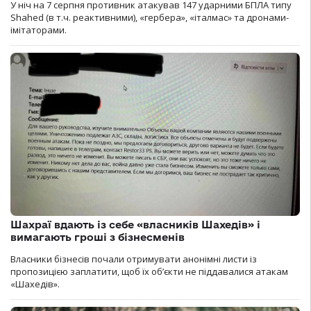
У ніч на 7 серпня противник атакував 147 ударними БПЛА типу
Shahed (в т.ч. реактивними), «гербера», «італмас» та дронами-
імітаторами.
Шахраї вдають із себе «власників Шахедів» і
вимагають гроші з бізнесменів
Власники бізнесів почали отримувати анонімні листи із
пропозицією заплатити, щоб їх об’єкти не піддавалися атакам
«Шахедів».