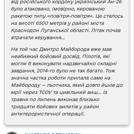
від російського кордону український Ан-26
було атаковано, імовірно, керованою
ракетою типу «повітря-повітря». Це сталось
на висоті 6500 метрів у районі міста
Краснодон Луганської області. Літак почав
втрачати керування…
На той час Дмитро Майборода вже мав
неабиякий бойовий досвід. Пілотів, які
могли б виконувати надзвичайно складні
завдання, 2014-го було не так багато. Тож
значна частка роботи припала саме на
Майбороду — льотчика, який довго йшов до
мрії через ТСОУ та цивільний виш… Із
травня по липень виконав близько
тридцяти бойових вилетів у район
антитерористичної операції.