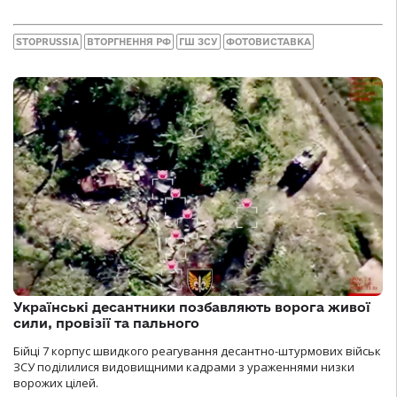
STOPRUSSIA
ВТОРГНЕННЯ РФ
ГШ ЗСУ
ФОТОВИСТАВКА
Українські десантники позбавляють ворога живої
сили, провізії та пального
Бійці 7 корпус швидкого реагування десантно-штурмових військ
ЗСУ поділилися видовищними кадрами з ураженнями низки
ворожих цілей.