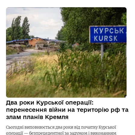
Два роки Курської операції:
перенесення війни на територію рф та
злам планів Кремля
Сьогодні виповнюється два роки від початку Курської
операції — безпрецедентної за задумом і виконанням