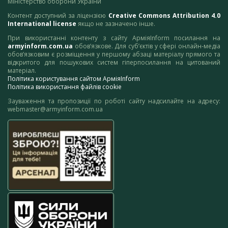
Міністерство оборони України
Контент доступний за ліцензією
Creative Commons Attribution 4.0
International license
якщо не зазначено інше.
При використанні контенту з сайту АрміяInform посилання на
armyinform.com.ua
обов’язкове. Для суб’єктів у сфері онлайн-медіа
обов’язковим є розміщення у першому абзаці матеріалу прямого та
відкритого для пошукових систем гіперпосилання на цитований
матеріал.
Політика користування сайтом АрміяInform
Політика використання файлів cookie
Зауваження та пропозиції по роботі сайту надсилайте на адресу:
webmaster@armyinform.com.ua