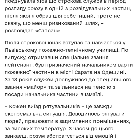
поєднувала хіба що строкова служба в період
розпаду союзу в одній з розвідувальних частин,
після якої я обрав для себе інший, проте не
скажу, що менш ризикований шлях, –
розповідає «Сапсан».
Після строкової юнак вступає та навчається у
Львівському пожежно-технічному училищі. По
випуску, отримавши спеціальне звання
лейтенант, був призначений начальником варти
пожежної частини в місті Сарата на Одещині.
За 18 років служби дослужився до спеціального
звання «майор» та звільнився на пенсію з
посади начальника частини в Ізмаїлі.
– Кожен виїзд рятувальників – це завжди
екстремальна ситуація. Доводилось рятувати
людей, працювати в задимлених приміщеннях,
за високих температур. З часом до цього
звикаєш, розум абстрагується від емоцій і