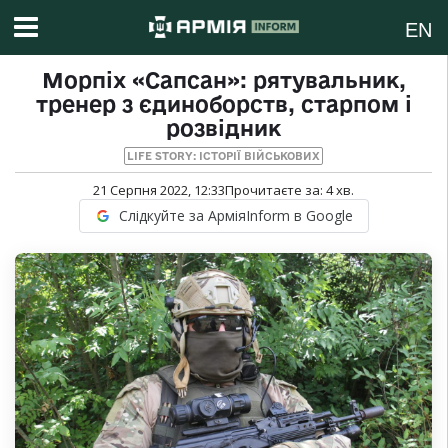
EN
Морпіх «Сапсан»: рятувальник,
тренер з єдиноборств, старпом і
розвідник
LIFE STORY: ІСТОРІЇ ВІЙСЬКОВИХ
21 Серпня 2022, 12:33
Прочитаєте за:
4
хв.
Слідкуйте за АрміяInform в Google