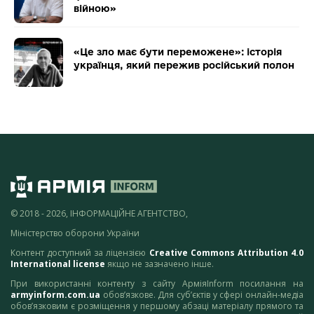
війною»
«Це зло має бути переможене»: історія
українця, який пережив російський полон
© 2018 - 2026, ІНФОРМАЦІЙНЕ АГЕНТСТВО,
Міністерство оборони України
Контент доступний за ліцензією
Creative Commons Attribution 4.0
International license
якщо не зазначено інше.
При використанні контенту з сайту АрміяInform посилання на
armyinform.com.ua
обов’язкове. Для суб’єктів у сфері онлайн-медіа
обов’язковим є розміщення у першому абзаці матеріалу прямого та