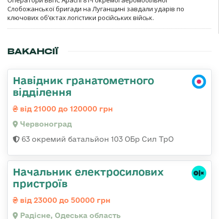
Оператори ББпС Apachi 81-ї окремої аеромобільної
Слобожанської бригади на Луганщині завдали ударів по
ключових об’єктах логістики російських військ.
ВАКАНСІЇ
Навідник гранатометного
відділення
від 21000 до 120000 грн
Червоноград
63 окремий батальйон 103 ОБр Сил ТрО
Начальник електросилових
пристроїв
від 23000 до 50000 грн
Радісне, Одеська область