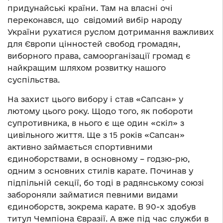
придунайські країни. Там на власні очі
переконався, що свідомий вибір народу
України рухатися руслом дотримання важливих
для Європи цінностей свобод громадян,
виборного права, самоорганізації громад є
найкращим шляхом розвитку нашого
суспільства.
На захист цього вибору і став «Сапсан» у
лютому цього року. Щодо того, як побороти
супротивника, в нього є ще один «скіл» з
цивільного життя. Ще з 15 років «Сапсан»
активно займається спортивними
єдиноборствами, в основному – годзю-рю,
одним з основних стилів карате. Починав у
підпільній секції, бо тоді в радянському союзі
забороняли займатися певними видами
єдиноборств, зокрема карате. В 90-х здобув
титул Чемпіона Євразії. А вже під час служби в