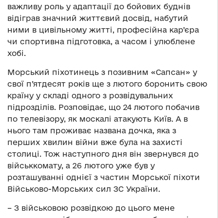
важливу роль у адаптації до бойових буднів
відіграв значний життєвий досвід, набутий
ними в цивільному житті, професійна кар’єра
чи спортивна підготовка, а часом і улюблене
хобі.
Морський піхотинець з позивним «Сапсан» у
свої п’ятдесят років ще з лютого боронить свою
країну у складі одного з розвідувальних
підрозділів. Розповідає, що 24 лютого побачив
по телевізору, як москалі атакують Київ. А в
нього там проживає названа дочка, яка з
перших хвилин війни вже була на захисті
столиці. Тож наступного дня він звернувся до
військкомату, а 26 лютого уже був у
розташуванні однієї з частин Морської піхоти
Військово-Морських сил ЗС України.
– З військовою розвідкою до цього мене