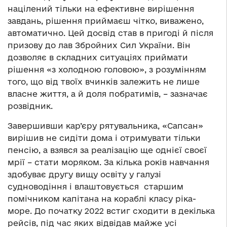
націлений тільки на ефективне вирішення
завдань, рішення приймаєш чітко, виважено,
автоматично. Цей досвід став в пригоді й після
призову до лав Збройних Сил України. Він
дозволяє в складних ситуаціях приймати
рішення «з холодною головою», з розумінням
того, що від твоїх вчинків залежить не лише
власне життя, а й доля побратимів, – зазначає
розвідник.
Завершивши кар’єру рятувальника, «Сапсан»
вирішив не сидіти дома і отримувати тільки
пенсію, а взявся за реалізацію ще однієї своєї
мрії – стати моряком. За кілька років навчання
здобуває другу вищу освіту у галузі
судноводіння і влаштовується старшим
помічником капітана на кораблі класу ріка-
море. До початку 2022 встиг сходити в декілька
рейсів, під час яких відвідав майже усі