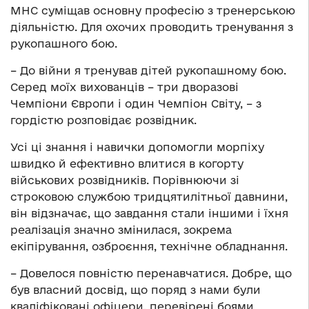
МНС суміщав основну професію з тренерською
діяльністю. Для охочих проводить тренування з
рукопашного бою.
– До війни я тренував дітей рукопашному бою.
Серед моїх вихованців – три дворазові
Чемпіони Європи і один Чемпіон Світу, – з
гордістю розповідає розвідник.
Усі ці знання і навички допомогли морпіху
швидко й ефективно влитися в когорту
військових розвідників. Порівнюючи зі
строковою службою тридцятилітньої давнини,
він відзначає, що завдання стали іншими і їхня
реалізація значно змінилася, зокрема
екіпірування, озброєння, технічне обладнання.
– Довелося повністю перенавчатися. Добре, що
був власний досвід, що поряд з нами були
кваліфіковані офіцери, перевірені боями