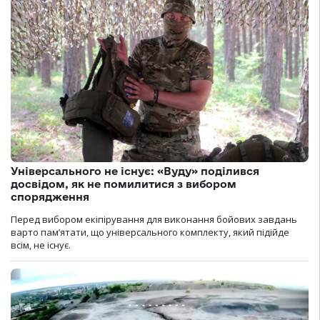
Універсального не існує: «Вуду» поділився
досвідом, як не помилитися з вибором
спорядження
Перед вибором екіпірування для виконання бойових завдань
варто пам’ятати, що універсального комплекту, який підійде
всім, не існує.