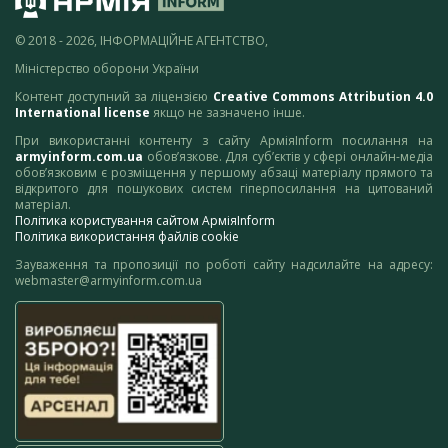
© 2018 - 2026, ІНФОРМАЦІЙНЕ АГЕНТСТВО,
Міністерство оборони України
Контент доступний за ліцензією
Creative Commons Attribution 4.0
International license
якщо не зазначено інше.
При використанні контенту з сайту АрміяInform посилання на
armyinform.com.ua
обов’язкове. Для суб’єктів у сфері онлайн-медіа
обов’язковим є розміщення у першому абзаці матеріалу прямого та
відкритого для пошукових систем гіперпосилання на цитований
матеріал.
Політика користування сайтом АрміяInform
Політика використання файлів cookie
Зауваження та пропозиції по роботі сайту надсилайте на адресу:
webmaster@armyinform.com.ua