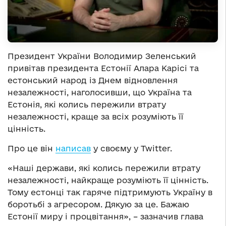
Президент України Володимир Зеленський
привітав президента Естонії Алара Карісі та
естонський народ із Днем відновлення
незалежності, наголосивши, що Україна та
Естонія, які колись пережили втрату
незалежності, краще за всіх розуміють її
цінність.
Про це він
написав
у своєму у Twitter.
«Наші держави, які колись пережили втрату
незалежності, найкраще розуміють її цінність.
Тому естонці так гаряче підтримують Україну в
боротьбі з агресором. Дякую за це. Бажаю
Естонії миру і процвітання», – зазначив глава