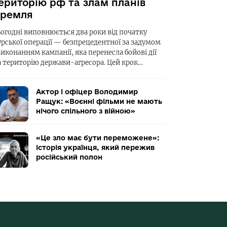
ериторію рф та злам планів
ремля
ьогодні виповнюється два роки від початку
урської операції — безпрецедентної за задумом
виконанням кампанії, яка перенесла бойові дії
а територію держави-агресора. Цей крок…
Актор і офіцер Володимир
Ращук: «Воєнні фільми не мають
нічого спільного з війною»
«Це зло має бути переможене»:
історія українця, який пережив
російський полон