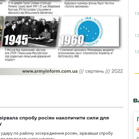
13
12
12
В
зірвала спробу росіян накопичити сили для
у
и удару по району зосередження росіян, зірвавши спробу
или для подальшого штурму.