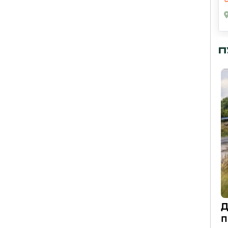
П
Д
п