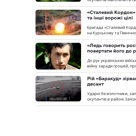
«Сталевий Кордон»
та інші ворожі цілі
Бригада «Сталевий Кордо
на Курському та Північ
«Ледь говорить рос
повертати його до 
До рук українських війсь
війну заради грошей, про
Рій «Баракуд» зірв
десант
Ударні безпілотники, за
окупантів в районі Залі