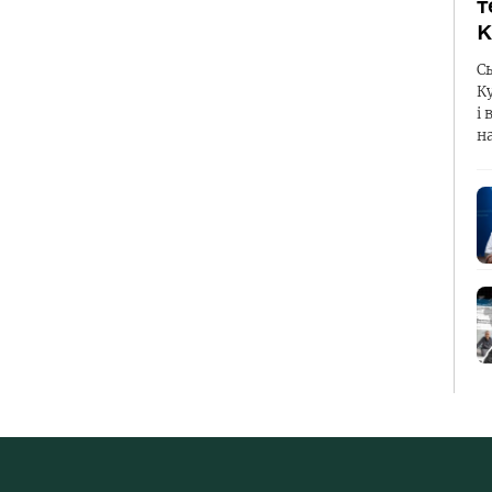
т
К
С
К
і 
н