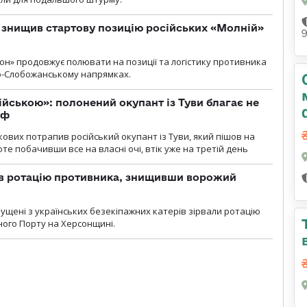
 знищив стартову позицію російських «Молній»
н» продовжує полювати на позиції та логістику противника
но-Слобожанському напрямках.
ійською»: полонений окупант із Туви благає не
рф
кових потрапив російський окупант із Туви, який пішов на
те побачивши все на власні очі, втік уже на третій день
ав ротацію противника, знищивши ворожий
пущені з українських безекіпажних катерів зірвали ротацію
зного Порту на Херсонщині.