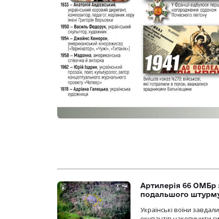
Артилерія 66 ОМБр 
подальшого штурм
Українські воїни завдал
окупантів накопичити с