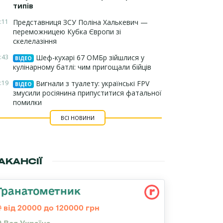
типів
:11
Представниця ЗСУ Поліна Халькевич —
переможницею Кубка Європи зі
скелелазіння
:43
Шеф-кухарі 67 ОМБр зійшлися у
ВІДЕО
кулінарному батлі: чим пригощали бійців
:19
Вигнали з туалету: українські FPV
ВІДЕО
змусили росіянина припуститися фатальної
помилки
ВСІ НОВИНИ
АКАНСІЇ
Гранатометник
від 20000 до 120000 грн