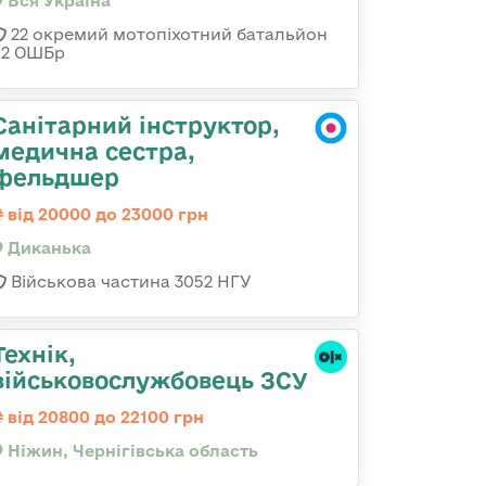
Вся Україна
22 окремий мотопіхотний батальйон
92 ОШБр
Санітарний інструктор,
медична сестра,
фельдшер
від 20000 до 23000 грн
Диканька
Військова частина 3052 НГУ
Технік,
військовослужбовець ЗСУ
від 20800 до 22100 грн
Ніжин, Чернігівська область