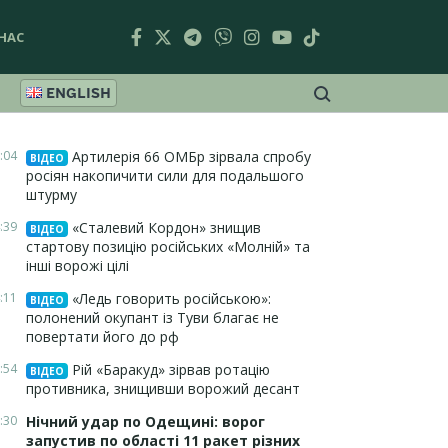
НАС
ENGLISH
:04
Артилерія 66 ОМБр зірвала спробу
ВІДЕО
росіян накопичити сили для подальшого
штурму
:39
«Сталевий Кордон» знищив
ВІДЕО
стартову позицію російських «Молній» та
інші ворожі цілі
:11
«Ледь говорить російською»:
ВІДЕО
полонений окупант із Туви благає не
повертати його до рф
:54
Рій «Баракуд» зірвав ротацію
ВІДЕО
противника, знищивши ворожий десант
:30
Нічний удар по Одещині: ворог
запустив по області 11 ракет різних