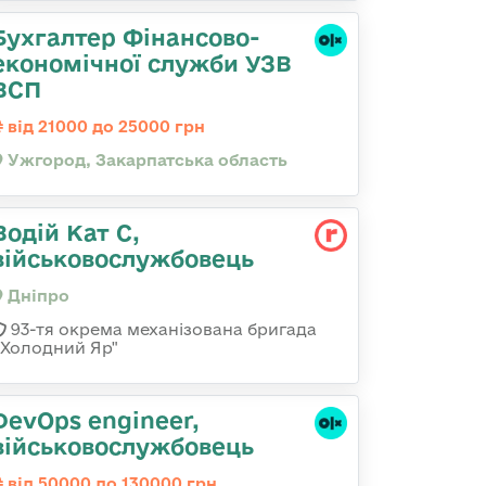
Бухгалтер Фінансово-
економічної служби УЗВ
ВСП
від 21000 до 25000 грн
Ужгород, Закарпатська область
Водій Кат С,
військовослужбовець
Дніпро
93-тя окрема механізована бригада
«Холодний Яр"
DevOps engineer,
військовослужбовець
від 50000 до 130000 грн