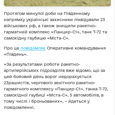
Протягом минулої доби на Південному
напрямку українські захисники ліквідували 23
військових рф, а також знищили ракетно-
гарматний комплекс «Панцир-С1», танк Т-72 та
самохідну гаубицю «Мста-С».
Про це
повідомляє
Оперативне командування
«Південь».
«За результатами роботи ракетно-
артилерійських підрозділів вже відомо, що за
цей бойовий день ворог недорахується
23рашистів, чергового зенітного ракетно-
гарматного комплексу «Панцир-С1», танка Т-72,
самохідної гаубиці «Мста-С», 5 автомобілів, в
тому числі і броньованих», – йдеться у
повідомленні.