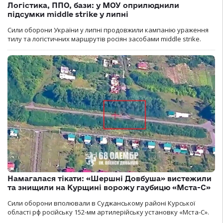
Логістика, ППО, бази: у МОУ оприлюднили
підсумки middle strike у липні
Сили оборони України у липні продовжили кампанію ураження
тилу та логістичних маршрутів росіян засобами middle strike.
Намагалася тікати: «Шершні Довбуша» вистежили
та знищили на Курщині ворожу гаубицю «Мста-С»
Сили оборони вполювали в Суджанському районі Курської
області рф російську 152-мм артилерійську установку «Мста-С».