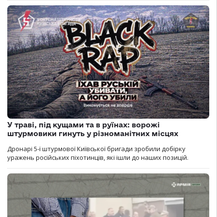
У траві, під кущами та в руїнах: ворожі
штурмовики гинуть у різноманітних місцях
Дронарі 5-ї штурмової Київської бригади зробили добірку
уражень російських піхотинців, які ішли до наших позицій.