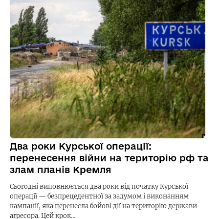
Два роки Курської операції:
перенесення війни на територію рф та
злам планів Кремля
Сьогодні виповнюється два роки від початку Курської
операції — безпрецедентної за задумом і виконанням
кампанії, яка перенесла бойові дії на територію держави-
агресора. Цей крок…