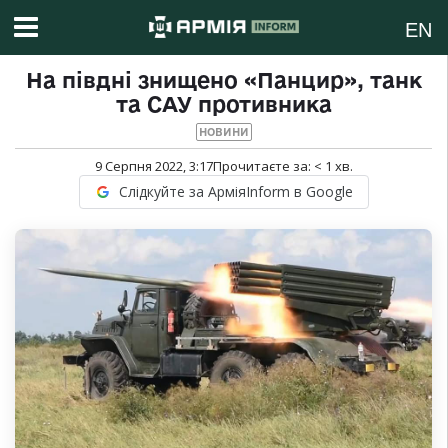
EN
На півдні знищено «Панцир», танк
та САУ противника
НОВИНИ
9 Серпня 2022, 3:17
Прочитаєте за:
< 1
хв.
Слідкуйте за АрміяInform в Google