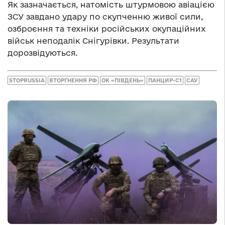
Як зазначається, натомість штурмовою авіацією
ЗСУ завдано удару по скупченню живої сили,
озброєння та техніки російських окупаційних
військ неподалік Снігурівки. Результати
дорозвідуються.
STOPRUSSIA
ВТОРГНЕННЯ РФ
ОК «ПІВДЕНЬ»
ПАНЦИР-С1
САУ