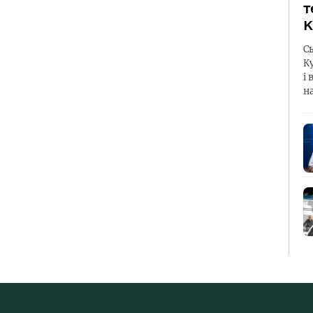
т
К
С
К
і 
н