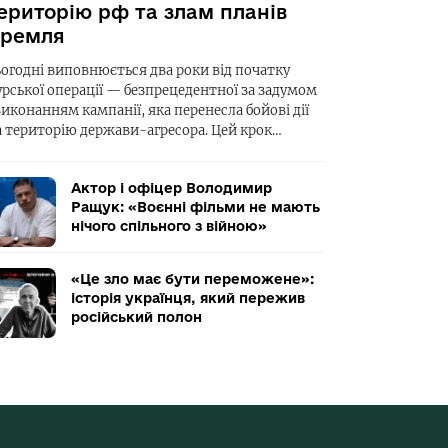
ериторію рф та злам планів
ремля
ьогодні виповнюється два роки від початку
урської операції — безпрецедентної за задумом
виконанням кампанії, яка перенесла бойові дії
а територію держави-агресора. Цей крок…
Актор і офіцер Володимир
Ращук: «Воєнні фільми не мають
нічого спільного з війною»
«Це зло має бути переможене»:
історія українця, який пережив
російський полон