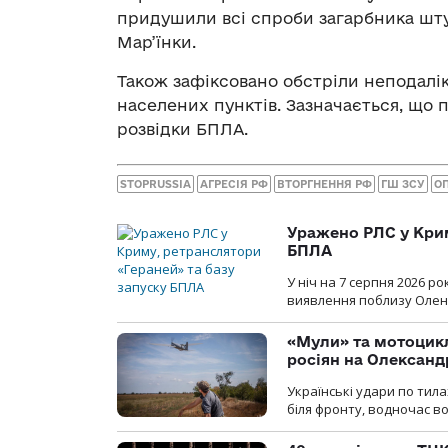
придушили всі спроби загарбника штур
Мар’їнки.
Також зафіксовано обстріли неподалік
населених пунктів. Зазначається, що
розвідки БПЛА.
STOPRUSSIA
АГРЕСІЯ РФ
ВТОРГНЕННЯ РФ
ГШ ЗСУ
О
Уражено РЛС у Крим
БПЛА
У ніч на 7 серпня 2026 
виявлення поблизу Оленів
«Мули» та мотоцикл
росіян на Олексан
Українські удари по тила
біля фронту, водночас в