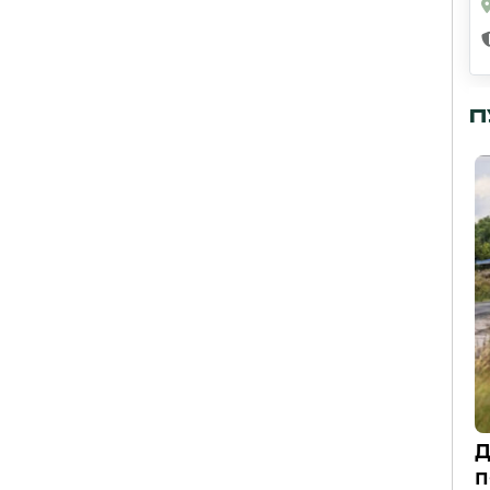
П
Д
п