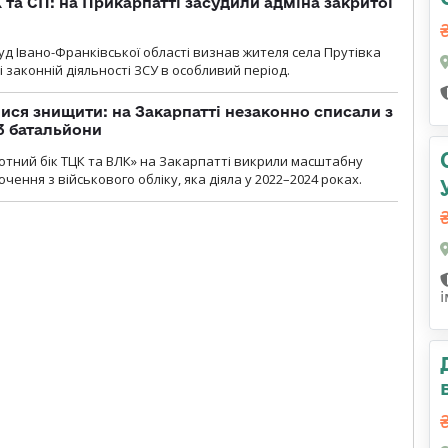
 та СП: на Прикарпатті засудили адміна закритої
д Івано-Франківської області визнав жителя села Прутівка
законній діяльності ЗСУ в особливий період.
ся знищити: на Закарпатті незаконно списали з
 3 батальйони
тний бік ТЦК та ВЛК» на Закарпатті викрили масштабну
ення з військового обліку, яка діяла у 2022–2024 роках.