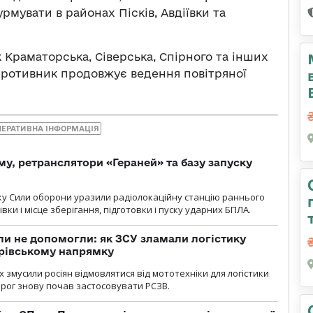
мувати в районах Пісків, Авдіївки та
 Краматорська, Сіверська, Спірного та інших
 противник продовжує ведення повітряної
ПЕРАТИВНА ІНФОРМАЦІЯ
у, ретранслятори «Гераней» та базу запуску
року Сили оборони уразили радіолокаційну станцію раннього
ки і місце зберігання, підготовки і пуску ударних БПЛА.
и не допомогли: як ЗСУ зламали логістику
дрівському напрямку
х змусили росіян відмовлятися від мототехніки для логістики
орог знову почав застосовувати РСЗВ.