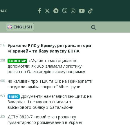
НАС
ENGLISH
:16
Уражено РЛС у Криму, ретранслятори
«Гераней» та базу запуску БПЛА
:08
«Мули» та мотоцикли не
КОМЕНТАР
допомогли: як ЗСУ зламали логістику
росіян на Олександрівському напрямку
:00
40 «зливів» про ТЦК та СП: на Прикарпатті
засудили адміна закритої Viber-групи
:53
Документи намагалися знищити: на
ВІДЕО
Закарпатті незаконно списали з
військового обліку 3 батальйони
:35
ДСТУ 8820-7: новий етап розвитку
гуманітарного розмінування в Україні