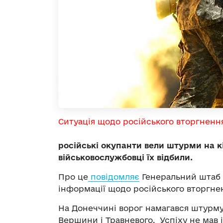
Ситуація щодо російського вторгненн
російські окупанти вели штурми на к
військовослужбовці їх відбили.
Про це
повідомляє
Генеральний штаб 
інформації щодо російського вторгне
На Донеччині ворог намагався штурму
Вершини і Травневого. Успіху не мав і