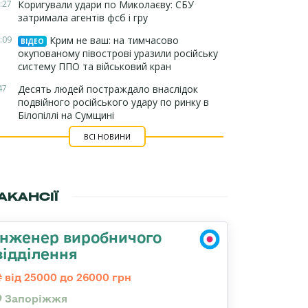
:27
Коригували удари по Миколаєву: СБУ
затримала агентів фсб і гру
:09
Крим не ваш: на тимчасово
ВІДЕО
окупованому півострові уразили російську
систему ППО та військовий кран
47
Десять людей постраждало внаслідок
подвійного російського удару по ринку в
Білопіллі на Сумщині
ВСІ НОВИНИ
АКАНСІЇ
Інженер виробничого
відділення
від 25000 до 26000 грн
Запоріжжя