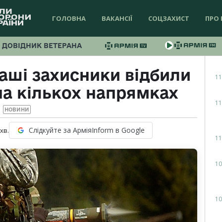
ГОЛОВНА
ВАКАНСІЇ
СОЦЗАХИСТ
ПРО 
ДОВІДНИК ВЕТЕРАНА
наші захисники відбили
11
а кількох напрямках
11
НОВИНИ
Слідкуйте за АрміяInform в Google
хв.
11
10
10