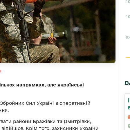
10
10
9:
я
В
ількох напрямках, але українські
Збройних Сил Україні в оперативній
ння.
вати райони Бражівки та Дмитрівки,
 відійшов. Крім того, захисники України