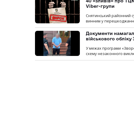
40 «зливів» про ТЦК
Viber-групи
Снятинський районний су
винним у перешкоджанні 
Документи намагали
військового обліку
У межах програми «Зворо
схему незаконного виключ