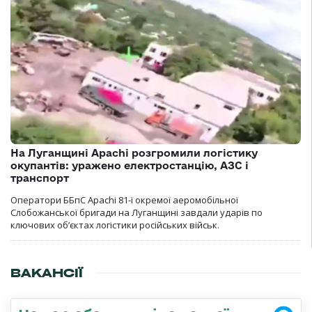
На Луганщині Apachi розгромили логістику
окупантів: уражено електростанцію, АЗС і
транспорт
Оператори ББпС Apachi 81-ї окремої аеромобільної
Слобожанської бригади на Луганщині завдали ударів по
ключових об’єктах логістики російських військ.
ВАКАНСІЇ