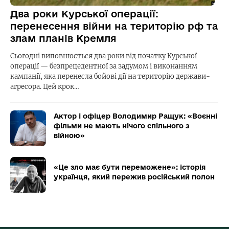
Два роки Курської операції:
перенесення війни на територію рф та
злам планів Кремля
Сьогодні виповнюється два роки від початку Курської
операції — безпрецедентної за задумом і виконанням
кампанії, яка перенесла бойові дії на територію держави-
агресора. Цей крок…
Актор і офіцер Володимир Ращук: «Воєнні
фільми не мають нічого спільного з
війною»
«Це зло має бути переможене»: історія
українця, який пережив російський полон