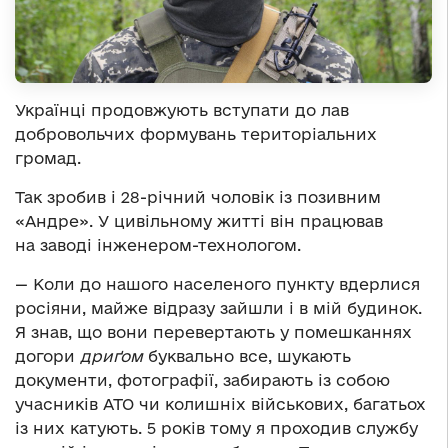
Українці продовжують вступати до лав
добровольчих формувань територіальних
громад.
Так зробив і 28-річний чоловік із позивним
«Андре». У цивільному житті він працював
на заводі інженером-технологом.
— Коли до нашого населеного пункту вдерлися
росіяни, майже відразу зайшли і в мій будинок.
Я знав, що вони перевертають у помешканнях
догори
дриґом
буквально все, шукають
документи, фотографії, забирають із собою
учасників АТО чи колишніх військових, багатьох
із них катують. 5 років тому я проходив службу