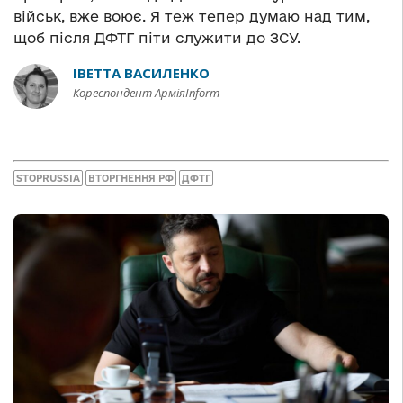
військ, вже воює. Я теж тепер думаю над тим,
щоб після ДФТГ піти служити до ЗСУ.
ІВЕТТА ВАСИЛЕНКО
Кореспондент АрміяInform
STOPRUSSIA
ВТОРГНЕННЯ РФ
ДФТГ