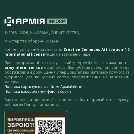
© 2018 - 2026, ІНФОРМАЦІЙНЕ АГЕНТСТВО,
Міністерство оборони України
Контент доступний за ліцензією
Creative Commons Attribution 4.0
International license
якщо не зазначено інше.
При використанні контенту з сайту АрміяInform посилання на
armyinform.com.ua
обов’язкове. Для суб’єктів у сфері онлайн-медіа
обов’язковим є розміщення у першому абзаці матеріалу прямого та
відкритого для пошукових систем гіперпосилання на цитований
матеріал.
Політика користування сайтом АрміяInform
Політика використання файлів cookie
Зауваження та пропозиції по роботі сайту надсилайте на адресу:
webmaster@armyinform.com.ua