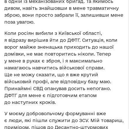
в одній із механізованих бригад. Та якимось
дивом, навіть знайшовши в мене травматичну
зброю, вони просто забрали її, залишивши мене
поза увагою.
Коли росіян вибили з Київської області,
я відразу вирішив йти до ДФТГ. Ситуація, коли
ворог майже зненацька приходить до нашої
домівки, не має повторитись ніколи. Тепер
у мене в руках є зброя, і я максимально
намагаюсь навчитись військової справи.
Ще не можу сказати, що я вже крутий
військовий профі, але відповідну базу маю.
Принаймні СВД опанував досить непогано.
ДФТГ для мене є підготовчим етапом
до наступних кроків.
У моєму добровольчому формуванні вже
є люди, які пішли служити до ЗСУ. Мій товариш,
приміром, пішов до Десантно-штурмових