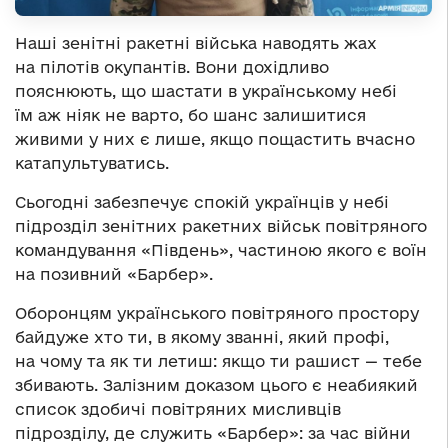
Наші зенітні ракетні війська наводять жах
на пілотів окупантів. Вони дохідливо
пояснюють, що шастати в українському небі
їм аж ніяк не варто, бо шанс залишитися
живими у них є лише, якщо пощастить вчасно
катапультуватись.
Сьогодні забезпечує спокій українців у небі
підрозділ зенітних ракетних військ повітряного
командування «Південь», частиною якого є воїн
на позивний «Барбер».
Оборонцям українського повітряного простору
байдуже хто ти, в якому званні, який профі,
на чому та як ти летиш: якщо ти рашист — тебе
збивають. Залізним доказом цього є неабиякий
список здобичі повітряних мисливців
підрозділу, де служить «Барбер»: за час війни