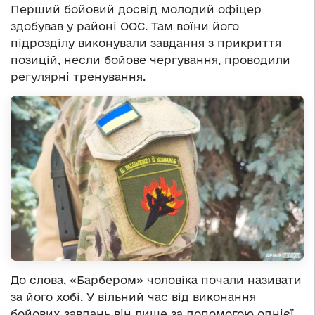
Перший бойовий досвід молодий офіцер
здобував у районі ООС. Там воїни його
підрозділу виконували завдання з прикриття
позицій, несли бойове чергування, проводили
регулярні тренування.
До слова, «Барбером» чоловіка почали називати
за його хобі. У вільний час від виконання
бойових завдань він лише за допомогою однієї