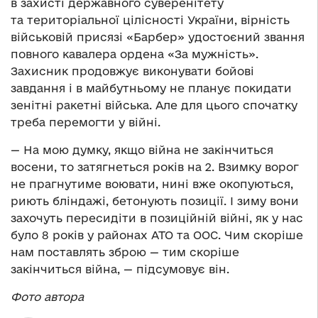
в захисті державного суверенітету
та територіальної цілісності України, вірність
військовій присязі «Барбер» удостоєний звання
повного кавалера ордена «За мужність».
Захисник продовжує виконувати бойові
завдання і в майбутньому не планує покидати
зенітні ракетні війська. Але для цього спочатку
треба перемогти у війні.
— На мою думку, якщо війна не закінчиться
восени, то затягнеться років на 2. Взимку ворог
не прагнутиме воювати, нині вже окопуються,
риють бліндажі, бетонують позиції. І зиму вони
захочуть пересидіти в позиційній війні, як у нас
було 8 років у районах АТО та ООС. Чим скоріше
нам поставлять зброю — тим скоріше
закінчиться війна, — підсумовує він.
Фото автора