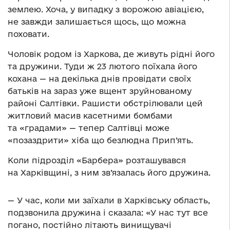
землею. Хоча, у випадку з ворожою авіацією,
не завжди залишається щось, що можна
поховати.
Чоловік родом із Харкова, де живуть рідні його
та дружини. Туди ж 23 лютого поїхала його
кохана — на декілька днів провідати своїх
батьків на зараз уже вщент зруйнованому
районі Салтівки. Рашисти обстрілювали цей
житловий масив касетними бомбами
та «градами» — тепер Салтівці може
«позаздрити» хіба що безлюдна Прип’ять.
Коли підрозділ «Барбера» розташувався
на Харківщині, з ним зв’язалась його дружина.
— У час, коли ми заїхали в Харківську область,
подзвонила дружина і сказала: «У нас тут все
погано, постійно літають винищувачі