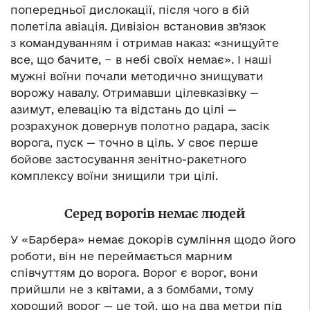
попередньої дислокації, після чого в бій
полетіла авіація. Дивізіон встановив зв’язок
з командуванням і отримав наказ: «знищуйте
все, що бачите, − в небі своїх немає». І наші
мужні воїни почали методично знищувати
ворожу навалу. Отримавши цілевказівку —
азимут, елевацію та відстань до цілі —
розрахунок довернув полотно радара, засік
ворога, пуск — точно в ціль. У своє перше
бойове застосування зенітно-ракетного
комплексу воїни знищили три цілі.
Серед ворогів немає людей
У «Барбера» немає докорів сумління щодо його
роботи, він не переймається марним
співчуттям до ворога. Ворог є ворог, вони
прийшли не з квітами, а з бомбами, тому
хороший ворог — це той, що на два метри під