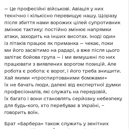
— Це професійні військові. Авіація у них
технічно і кількісно перевищує нашу. Щоразу
після збиття нами ворожих цілей супротивник
змінює тактику: постійно змінює напрямки
атаки, заходить на інших висотах. Іноді один
із літаків працює як приманка — чекає, поки
ми його засвітимо на радарі, а вже після цього
залітає бойова група — і ми вимушені по них
працювати з виявлених ворогом позицій. Але
робота є робота: є ворог, і його треба знищити.
Хай якими «проспиртованими бомжами»
їх не бачать люди, далекі від експертної думки
професіоналів, які служать на передовій,
їх багато і вони становлять серйозну небезпеку
для будь-кого, хто перебуває в Україні, −
говорить воїн.
Брат «Барбера» також служить у зенітних