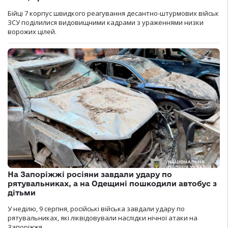
Бійці 7 корпус швидкого реагування десантно-штурмових військ
ЗСУ поділилися видовищними кадрами з ураженнями низки
ворожих цілей.
На Запоріжжі росіяни завдали удару по
рятувальниках, а на Одещині пошкодили автобус з
дітьми
У неділю, 9 серпня, російські війська завдали удару по
рятувальниках, які ліквідовували наслідки нічної атаки на
Запоріжжя.