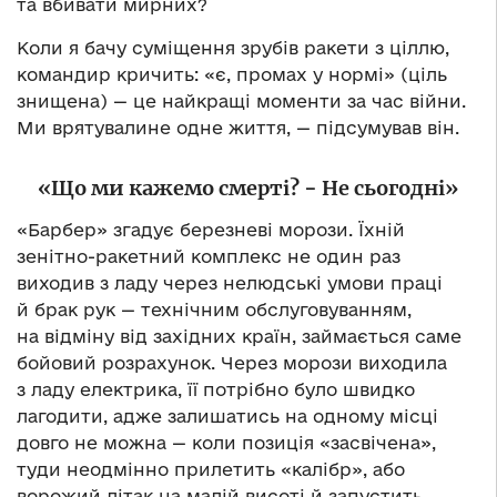
та вбивати мирних?
Коли я бачу суміщення зрубів ракети з ціллю,
командир кричить: «є, промах у нормі» (ціль
знищена) — це найкращі моменти за час війни.
Ми врятувалине одне життя, — підсумував він.
«Що ми кажемо смерті? − Не сьогодні»
«Барбер» згадує березневі морози. Їхній
зенітно-ракетний комплекс не один раз
виходив з ладу через нелюдські умови праці
й брак рук — технічним обслуговуванням,
на відміну від західних країн, займається саме
бойовий розрахунок. Через морози виходила
з ладу електрика, її потрібно було швидко
лагодити, адже залишатись на одному місці
довго не можна — коли позиція «засвічена»,
туди неодмінно прилетить «калібр», або
ворожий літак на малій висоті й запустить