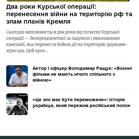
Два роки Курської операції:
перенесення війни на територію рф та
злам планів Кремля
Сьогодні виповнюється два роки від початку Курської
операції — безпрецедентної за задумом і виконанням
кампанії, яка перенесла бойові дії на територію держави-
агресора. Цей крок…
Актор і офіцер Володимир Ращук: «Воєнні
фільми не мають нічого спільного з
війною»
«Це зло має бути переможене»: історія
українця, який пережив російський полон