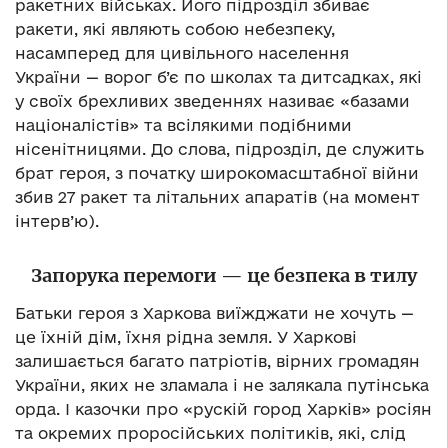
ракетних військах. Його підрозділ збиває
ракети, які являють собою небезпеку,
насамперед для цивільного населення
України — ворог б’є по школах та дитсадках, які
у своїх брехливих зведеннях називає «базами
націоналістів» та всілякими подібними
нісенітницями. До слова, підрозділ, де служить
брат героя, з початку широкомасштабної війни
збив 27 ракет та літальних апаратів (на момент
інтерв’ю).
Запорука перемоги — це безпека в тилу
Батьки героя з Харкова виїжджати не хочуть —
це їхній дім, їхня рідна земля. У Харкові
залишається багато патріотів, вірних громадян
України, яких не зламала і не залякала путінська
орда. І казочки про «рускій город Харків» росіян
та окремих проросійських політиків, які, слід