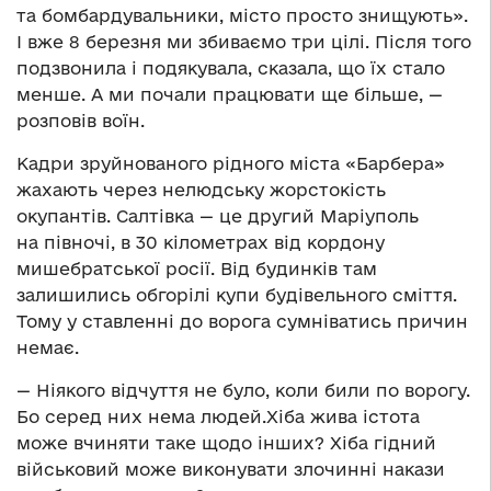
та бомбардувальники, місто просто знищують».
І вже 8 березня ми збиваємо три цілі. Після того
подзвонила і подякувала, сказала, що їх стало
менше. А ми почали працювати ще більше, —
розповів воїн.
Кадри зруйнованого рідного міста «Барбера»
жахають через нелюдську жорстокість
окупантів. Салтівка — це другий Маріуполь
на півночі, в 30 кілометрах від кордону
мишебратської росії. Від будинків там
залишились обгорілі купи будівельного сміття.
Тому у ставленні до ворога сумніватись причин
немає.
— Ніякого відчуття не було, коли били по ворогу.
Бо серед них нема людей.Хіба жива істота
може вчиняти таке щодо інших? Хіба гідний
військовий може виконувати злочинні накази