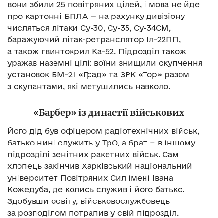
вони збили 25 повітряних цілей, і мова не йде
про картонні БПЛА — на рахунку дивізіону
числяться літаки Су-30, Су-35, Су-34СМ,
баражуючий літак-ретранслятор Іл-22ПП,
а також гвинтокрил Ка-52. Підрозділ також
уражав наземні цілі: воїни знищили скупчення
установок БМ-21 «Град» та ЗРК «Тор» разом
з окупантами, які метушились навколо.
«Барбер» із династії військових
Його дід був офіцером радіотехнічних військ,
батько нині служить у ТрО, а брат − в іншому
підрозділі зенітних ракетних військ. Сам
хлопець закінчив Харківський національний
університет Повітряних Сил імені Івана
Кожедуба, де колись служив і його батько.
Здобувши освіту, військовослужбовець
за розподілом потрапив у свій підрозділ.