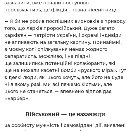
зазначити, вже почали поступово
перевзуватись, це фікція і повна нісенітниця.
— Я би не робив поспішних висновків з приводу
того, що Харків проросійський. Дуже багато
харків’ян — патріоти України, і окремі індивіди
не впливають на загальну картину. Принаймні,
в моєму колі спілкування немає жодного
сепаратиста. Можливо, і на півдні
ще залишились потенційні колаборанти, які
ще не нюхали касетні бомби «руского міра». Тут
є деякі люди, які цього хочуть, але його не буде
ні в якому разі. Ми всі ляжемо кістьми, але
цього не станеться, — впевнено відповідає
«Барбер».
Військовий — це назавжди
За особисту мужність і самовіддані дії, виявлені